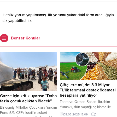
Henüz yorum yapılmamış. İlk yorumu yukarıdaki form aracılığıyla
siz yapabilirsiniz.
Benzer Konular
Çiftçilere müjde: 3.3 Milyar
TL’lik tarımsal destek ödemesi
hesaplara yatırılıyor
Gazze için kritik uyarısı: “Daha
fazla çocuk açlıktan ölecek”
Tarım ve Orman Bakanı İbrahim
Yumaklı, dün yaptığı açıklama ile
Birleşmiş Milletler Çocuklara Yardım
çiftçilere yaklaşık 3.3 milyar TL’lik
Fonu (UNICEF), İsrail’in askeri
08.03.2025 13:09
0