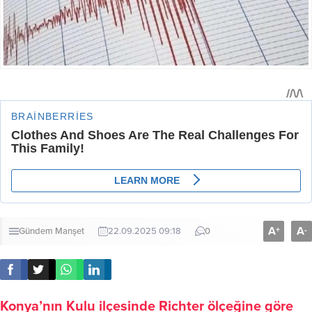
A
A
+
-
Gündem
Manşet
22.09.2025 09:18
0
Konya’nın Kulu ilçesinde Richter ölçeğine göre