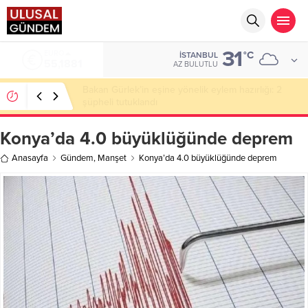
31
ALTIN
°C
İSTANBUL
6.660,55
AZ BULUTLU
Ahbap Derneği’nde milyonluk vurgun iddiası: Haluk
Levent ve Ekibine gözaltı
Konya’da 4.0 büyüklüğünde deprem
Anasayfa
Gündem
,
Manşet
Konya’da 4.0 büyüklüğünde deprem