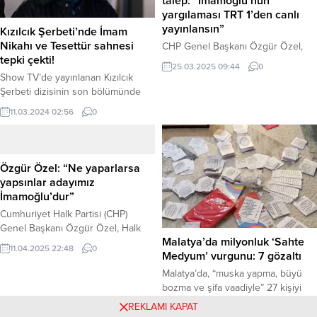
talep: “İmamoğlu’nun
“vergisiz döviz” iddialarına ilişkin
yargılaması TRT 1’den canlı
açıklama yaptı. Bakanlık tarafından...
yayınlansın”
Kızılcık Şerbeti’nde İmam
Nikahı ve Tesettür sahnesi
CHP Genel Başkanı Özgür Özel,
tepki çekti!
yaptığı bir konuşmada İstanbul
25.03.2025 09:44
0
Büyükşehir Belediye Başkanı
Show TV’de yayınlanan Kızılcık
Ekrem İmamoğlu’nun (kurgusal
Şerbeti dizisinin son bölümünde
olarak) yargılamasının TRT 1
yaşanan bir sahne sosyal medyada
11.03.2024 02:56
0
ekranlarından canlı olarak
büyük tepki çekti. Dizide Selin
yayınlanmasını talep etti. Özel, bu
Türkmen’in canlandırdığı Çimen
talebini İmamoğlu’na yönelik
karakteri, yasak aşk yaşadığı evli
“temelsiz ve büyük yalanlarla
adam Gökhan ile imam nikahı kıydı
Özgür Özel: “Ne yaparlarsa
karalama” çabalarına karşı bir
ve tesettüre girdi. Yasak Aşk ve
yapsınlar adayımız
meydan okuma olarak nitelendirdi.
İmam Nikahı Dizide Çimen,
İmamoğlu’dur”
Konuşmasında, İmamoğlu’nun
Gökhan’ın eşine giderek yaşadıkları
Cumhuriyet Halk Partisi (CHP)
(kurgusal) tutuklanma sürecini
yasak aşkı itiraf etti....
Genel Başkanı Özgür Özel, Halk
“başarısız bir darbe...
Malatya’da milyonluk ‘Sahte
TV’de İsmail Küçükkaya’nın
11.04.2025 22:48
0
Medyum’ vurgunu: 7 gözaltı
programına katılarak gündeme dair
çarpıcı açıklamalarda bulundu.
Malatya’da, “muska yapma, büyü
Özel, İstanbul Büyükşehir Belediye
bozma ve şifa vaadiyle” 27 kişiyi
Başkanı Ekrem İmamoğlu’na
dolandırarak 34 milyon TL’nin
REKLAMI KAPAT
yönelik hukuki süreçleri “darbe
üzerinde haksız kazanç sağladığı