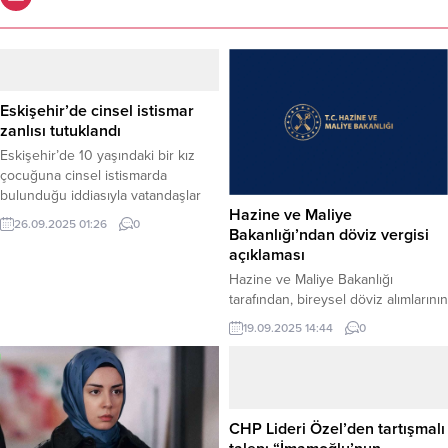
Eskişehir’de cinsel istismar
zanlısı tutuklandı
Eskişehir’de 10 yaşındaki bir kız
çocuğuna cinsel istismarda
bulunduğu iddiasıyla vatandaşlar
Hazine ve Maliye
tarafından yakalanan şüpheli,
26.09.2025 01:26
0
Bakanlığı’ndan döviz vergisi
çıkarıldığı mahkemece tutuklandı.
açıklaması
Haber Merkezi – Olay, 18 Eylül’de
Odunpazarı ilçesine bağlı
Hazine ve Maliye Bakanlığı
Büyükdere Mahallesi’nde meydana
tarafından, bireysel döviz alımlarının
geldi. İddiaya göre, A.H. isimli şahıs,
vergi dışı olmadığına dikka çekildi.
19.09.2025 14:44
0
10 yaşındaki bir kız çocuğuna bir
Ticari döviz alım satımından elde
inşaat içerisinde cinsel istismarda
edilen kazançların ise yüzde 40’a
bulundu. Durumu fark eden
kadar gelir vergisine tabi olduğu
çevredeki...
belirtildi. Haber Merkezi – Hazine
ve Maliye Bakanlığı tarafından, bazı
CHP Lideri Özel’den tartışmalı
medya kuruluşlarında yer alan