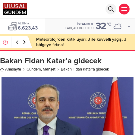
32
ALTIN
°C
İSTANBUL
6.623,43
PARÇALI BULUTLU
Meteoroloji’den kritik uyarı: 3 ile kuvvetli yağış, 3
bölgeye fırtına!
Bakan Fidan Katar’a gidecek
Anasayfa
Gündem
,
Manşet
Bakan Fidan Katar’a gidecek