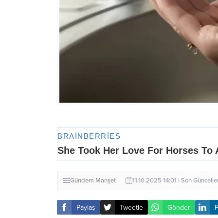
Gündem
Manşet
11.10.2025 14:01 | Son Güncell
Paylaş
Tweetle
Gönder
P