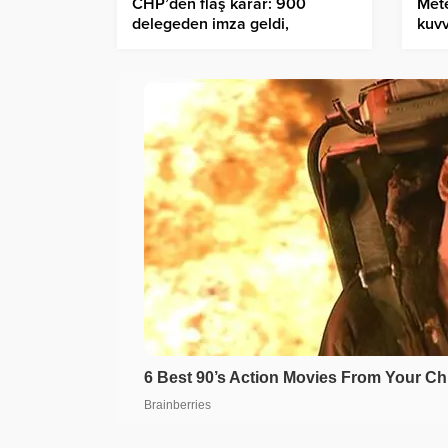
CHP’den flaş karar: 900
Mete
delegeden imza geldi,
kuvv
Olağanüstü Kurultaya gidiliyor