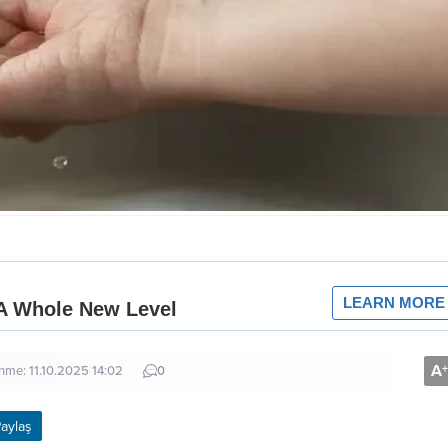
A
+
enme: 11.10.2025 14:02
0
aylaş