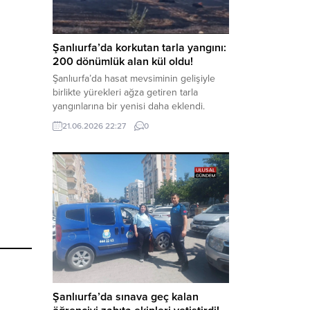
kapsamında derinleştirildiği bildirildi.
Haber Merkezi – Soruşturmanın
odağında, özellikle 6 Şubat...
Şanlıurfa’da korkutan tarla yangını:
200 dönümlük alan kül oldu!
Şanlıurfa’da hasat mevsiminin gelişiyle
birlikte yürekleri ağza getiren tarla
yangınlarına bir yenisi daha eklendi.
Hilvan ilçesinde çıkan yangında, 50
21.06.2026 22:27
0
dönümü biçilmemiş buğday olmak üzere
toplam 200 dönümlük arazi alevlere
teslim olarak küle döndü. Haber Merkezi
– Yangın, Şanlıurfa’nın Hilvan ilçesine
bağlı Agilmuz köyünde meydana geldi.
Edinilen bilgilere göre, henüz
belirlenemeyen...
Şanlıurfa’da sınava geç kalan