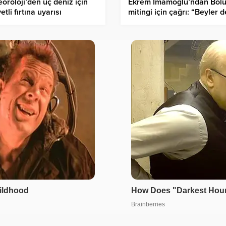
oroloji’den üç deniz için
Ekrem İmamoğlu’ndan Bol
etli fırtına uyarısı
mitingi için çağrı: “Beyler d
Köroğlu’lar kazanacak”