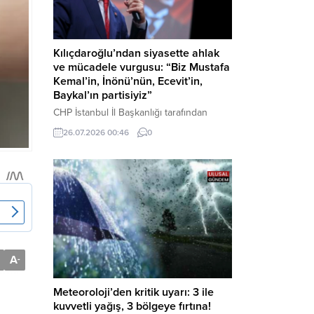
Kılıçdaroğlu’ndan siyasette ahlak
ve mücadele vurgusu: “Biz Mustafa
Kemal’in, İnönü’nün, Ecevit’in,
Baykal’ın partisiyiz”
CHP İstanbul İl Başkanlığı tarafından
düzenlenen Üye Katılım Töreni’nde
26.07.2026 00:46
0
konuşan Kemal Kılıçdaroğlu; partinin
tarihsel misyonundan siyasette ahlaka,
beşli çetelerle mücadeleden Aile
Destekleri Sigortası’na kadar birçok kritik
konuda sert ve net mesajlar verdi. Haber
Merkezi – CHP Genel Başkanı Kemal
Kılıçdaroğlu, Rauf Denktaş Kültür
Merkezi’nde gerçekleştirilen ve yeni
üyelere rozetlerinin takıldığı...
A
-
Meteoroloji’den kritik uyarı: 3 ile
kuvvetli yağış, 3 bölgeye fırtına!