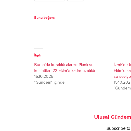
Bunu beğen:
İlgili
Bursa’da kuraklık alarmı: Planlı su
İzmir’de k
kesintileri 22 Ekim’e kadar uzatıldı
Ekim’e kad
15.10.2025
su seviye
"Gündem" içinde
15.10.202
"Gündem"
Ulusal Gündem 
Subscribe to 