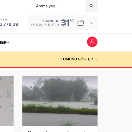
31
IST
°C
İSTANBUL
3.779,39
PARÇALI BULUTLU
ĞER
TÜMÜNÜ GÖSTER →