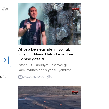
Bakırköy Cumhuriyet Başsavcılığı
tarafından yürütülen geniş kapsamlı
soruşturma çerçevesinde gözaltına
alınan şüphelilerin emniyetteki işlemleri
tamamlandı. Güvenlik birimlerindeki
sorgularının ardından yoğun güvenlik
önlemleri altında adliyeye sevk edilen
U.Y. ve...
Ahbap Derneği’nde milyonluk
vurgun iddiası: Haluk Levent ve
Ekibine gözaltı
İstanbul Cumhuriyet Başsavcılığı,
kamuoyunda geniş yankı uyandıran
Ahbap Derneği’ne yönelik kapsamlı bir
ruflu
12.07.2026 22:50
0
soruşturma başlattığını ve Dernek
Başkanı Haluk Levent dâhil bazı
şüphelilerin gözaltına alındığını açıkladı.
Yürütülen tahkikatın “Dernekler
Kanunu’na muhalefet”, “suçtan
kaynaklanan mal varlığı değerlerini
aklama” ve “örgüt” suçlamaları