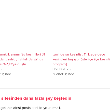
uraklık alarmı: Su kesintileri 31
İzmir’de su kesintisi: 11 ilçede gece
ar uzatıldı, Tahtalı Barajı’nda
kesintileri başlıyor (İşte ilçe ilçe kesinti
si %2,72’ye düştü
programı)
5
05.08.2025
 içinde
"Genel" içinde
sitesinden daha fazla şey keşfedin
get the latest posts sent to your email.