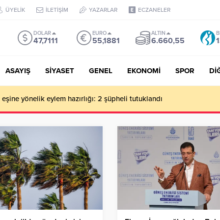
ÜYELİK
İLETİŞİM
YAZARLAR
ECZANELER
DOLAR
EURO
ALTIN
B
47,7111
55,1881
6.660,55
1
ASAYIŞ
SİYASET
GENEL
EKONOMİ
SPOR
Dİ
de milyonluk vurgun iddiası: Haluk Levent ve Ekibine gözaltı