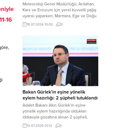
Meteoroloji Genel Müdürlüğü; Ardahan,
niyle
Kars ve Erzurum için yerel kuvvetli yağış
uyarısı yaparken; Marmara, Ege ve Doğu
11-16
Anadolu’nun belirli kesimlerinde ise
18.07.2026 10:02
0
saatte 60 kilometre hıza ulaşabilecek
kuvvetli rüzgarlara karşı vatandaşları
tedbirli olmaya çağırdı. Haber Merkezi –
Çevre, Şehircilik ve İklim Değişikliği
göre,
Bakanlığı Meteoroloji Genel Müdürlüğü,
ülke genelini kapsayan son hava...
ği
Bakan Gürlek’in eşine yönelik
eylem hazırlığı: 2 şüpheli tutuklandı
Adalet Bakanı Akın Gürlek’in eşine
yönelik eylem hazırlığında oldukları
iddiasıyla gözaltına alınan 2 şüpheli,
çıkarıldıkları mahkemece tutuklanarak
13.07.2026 01:12
0
cezaevine gönderildi. Haber Merkezi –