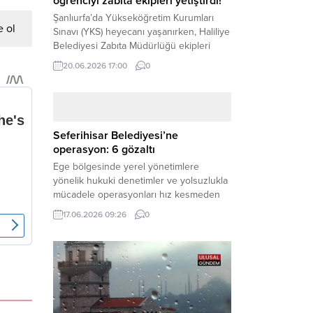
öğrenciyi zabıta ekipleri yetiştirdi!
Şanlıurfa’da Yükseköğretim Kurumları
 ol
Sınavı (YKS) heyecanı yaşanırken, Haliliye
Belediyesi Zabıta Müdürlüğü ekipleri
geleceğini belirleyecek sınava geç kalma
20.06.2026 17:00
0
tehlikesiyle karşı karşıya kalan bir
öğrencinin yardımına Hızır gibi yetişti.
Haber Merkezi – Geleceklerini
şekillendirmek için YKS salonlarının
yolunu tutan binlerce aday arasında,
Seferihisar Belediyesi’ne
sınav yerine zamanında ulaşamayan bir
operasyon: 6 gözaltı
öğrenci büyük bir panik yaşadı....
Ege bölgesinde yerel yönetimlere
yönelik hukuki denetimler ve yolsuzlukla
mücadele operasyonları hız kesmeden
devam ediyor. İzmir’in turistik ilçelerinden
17.06.2026 09:26
0
Seferihisar Belediyesi, sabah saatlerinde
düzenlenen şok bir rüşvet
operasyonuyla sarsıldı. Haber Merkezi –
İzmir Cumhuriyet Başsavcılığı
koordinesinde yürütülen geniş kapsamlı
yolsuzluk ve mali suçlar soruşturması
kapsamında düğmeye basıldı. Edinilen ilk