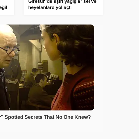
Giresun’da aşırı yağışlar sel ve
u
heyelanlara yol açtı
eğil