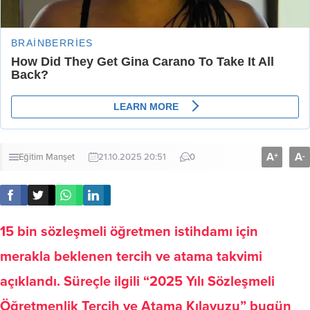
A
A
+
-
Eğitim
Manşet
21.10.2025 20:51
0
15 bin sözleşmeli öğretmen istihdamı için
merakla beklenen tercih ve atama takvimi
açıklandı. Süreçle ilgili “2025 Yılı Sözleşmeli
Öğretmenlik Tercih ve Atama Kılavuzu” bugün