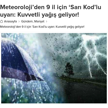
Tersanesi’nde meydana geldi.
Teklifi Görüşülmeye Devam...
Meteoroloji’den 9 il için ‘Sarı Kod’lu
Edinilen bilgilere göre, tersanede
bakım ve onarım...
uyarı: Kuvvetli yağış geliyor!
Anasayfa
Gündem
,
Manşet
Meteoroloji’den 9 il için ‘Sarı Kod’lu uyarı: Kuvvetli yağış geliyor!