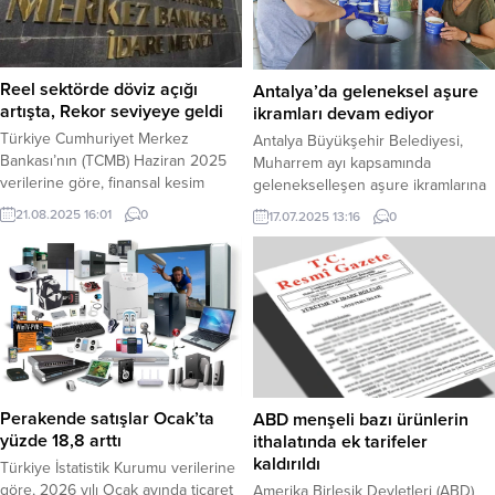
Reel sektörde döviz açığı
Antalya’da geleneksel aşure
artışta, Rekor seviyeye geldi
ikramları devam ediyor
Türkiye Cumhuriyet Merkez
Antalya Büyükşehir Belediyesi,
Bankası’nın (TCMB) Haziran 2025
Muharrem ayı kapsamında
verilerine göre, finansal kesim
gelenekselleşen aşure ikramlarına
dışındaki firmaların net döviz
devam ediyor. Antalya Büyükşehir
21.08.2025 16:01
0
17.07.2025 13:16
0
pozisyonu açığı 185,793 milyar
Belediyesi her yıl düzenlediği ve
dolara yükseldi ve bir önceki
geleneksel hale getirdiği aşure
döneme kıyasla 8,355 milyar dolar
ikramını sürdürüyor. Antalya
arttı. Haber Merkezi – Türkiye
Büyükşehir Belediyesi Sosyal
Cumhuriyet Merkez Bankası
Hizmetler Dairesi Başkanlığı’na
(TCMB), Haziran 2025 dönemine ait
bağlı aşevlerinde özenle hazırlanan
Finansal Kesim Dışındaki Firmaların
aşureler merkezde ve ilçelerdeki
Döviz Varlık ve Yükümlülükleri...
vatandaşlara ulaştırılıyor.
Vatandaşların yoğun ilgi gösterdiği
Perakende satışlar Ocak’ta
ABD menşeli bazı ürünlerin
aşureyi tadan vatandaşlar ve
yüzde 18,8 arttı
ithalatında ek tarifeler
yabancı...
kaldırıldı
Türkiye İstatistik Kurumu verilerine
göre, 2026 yılı Ocak ayında ticaret
Amerika Birleşik Devletleri (ABD)