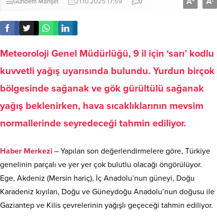
A
A
+
-
Gündem
Manşet
21.10.2025 17:59
0
Meteoroloji Genel Müdürlüğü, 9 il için ‘sarı’ kodlu
kuvvetli yağış uyarısında bulundu. Yurdun birçok
bölgesinde sağanak ve gök gürültülü sağanak
yağış beklenirken, hava sıcaklıklarının mevsim
normallerinde seyredeceği tahmin ediliyor.
Haber Merkezi –
Yapılan son değerlendirmelere göre, Türkiye
genelinin parçalı ve yer yer çok bulutlu olacağı öngörülüyor.
Ege, Akdeniz (Mersin hariç), İç Anadolu’nun güneyi, Doğu
Karadeniz kıyıları, Doğu ve Güneydoğu Anadolu’nun doğusu ile
Gaziantep ve Kilis çevrelerinin yağışlı geçeceği tahmin ediliyor.