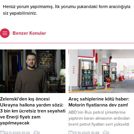
Henüz yorum yapılmamış. İlk yorumu yukarıdaki form aracılığıyla
siz yapabilirsiniz.
Benzer Konular
Zelenski’den kış öncesi
Araç sahiplerine kötü haber:
Ukrayna halkına yardım sözü:
Motorin fiyatlarına dev zam!
3 bin km ücretsiz tren seyahati
ABD’nin Rus petrol şirketlerine
ve Enerji fiyatı zam
yaptırım kararı almasının ardından
yapılmayacak
brent petrol fiyatları sert yükseldi
Ukrayna Devlet Başkanı Volodimir
ve bu durum akaryakıt tabelalarına
02.11.2025 01:20
0
25.10.2025 10:48
0