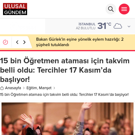
31
EURO
°C
İSTANBUL
55,1881
AZ BULUTLU
Bakan Gürlek’in eşine yönelik eylem hazırlığı: 2
şüpheli tutuklandı
15 bin Öğretmen ataması için takvim
belli oldu: Tercihler 17 Kasım’da
başlıyor!
Anasayfa
Eğitim
,
Manşet
15 bin Öğretmen ataması için takvim belli oldu: Tercihler 17 Kasım’da başlıyor!