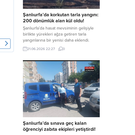
Haber Merkezi – Soruşturmanın
odağında, özellikle 6 Şubat...
Şanlıurfa’da korkutan tarla yangını:
200 dönümlük alan kül oldu!
Şanlıurfa’da hasat mevsiminin gelişiyle
birlikte yürekleri ağza getiren tarla
yangınlarına bir yenisi daha eklendi.
Hilvan ilçesinde çıkan yangında, 50
21.06.2026 22:27
0
dönümü biçilmemiş buğday olmak üzere
toplam 200 dönümlük arazi alevlere
teslim olarak küle döndü. Haber Merkezi
– Yangın, Şanlıurfa’nın Hilvan ilçesine
bağlı Agilmuz köyünde meydana geldi.
Edinilen bilgilere göre, henüz
belirlenemeyen...
Şanlıurfa’da sınava geç kalan
öğrenciyi zabıta ekipleri yetiştirdi!