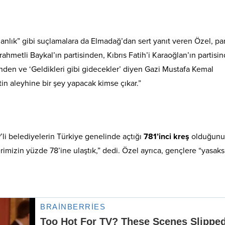
anlık” gibi suçlamalara da Elmadağ’dan sert yanıt veren Özel, par
n rahmetli Baykal’ın partisinden, Kıbrıs Fatih’i Karaoğlan’ın partisi
sinden ve ‘Geldikleri gibi gidecekler’ diyen Gazi Mustafa Kemal
tin aleyhine bir şey yapacak kimse çıkar.”
li belediyelerin Türkiye genelinde açtığı
781’inci kreş
olduğunu
izin yüzde 78’ine ulaştık,” dedi. Özel ayrıca, gençlere “yasaks