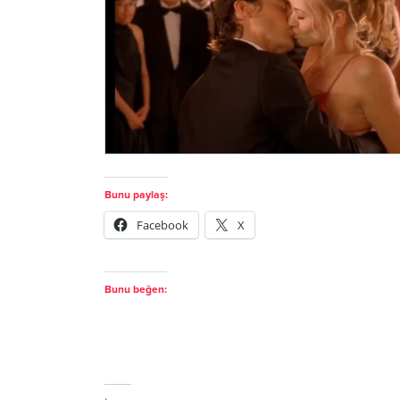
Bunu paylaş:
Facebook
X
Bunu beğen: