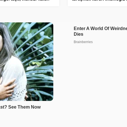
 iş makinesiyle kurtarıldı!
da aralarında bulunduğu 2
kişinin diploması iptal edild