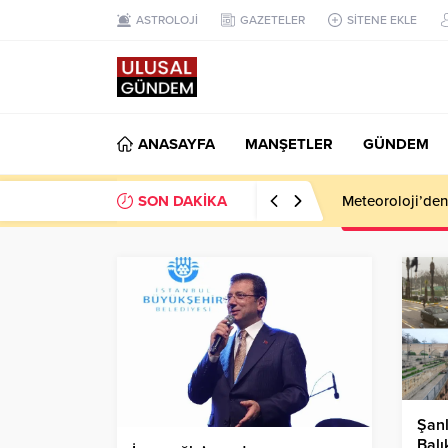
ASTROLOJİ
GAZETELER
SİTENE EKLE
ANASAYFA
MANŞETLER
GÜNDEM
SON DAKİKA
Meteoroloji’den k
Şanl
Balı