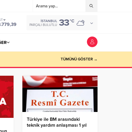
33
ST
°C
İSTANBUL
3.779,39
PARÇALI BULUTLU
ĞER
TÜMÜNÜ GÖSTER →
Türkiye ile BM arasındaki
teknik yardım anlaşması 1 yıl
uzatıldı
’nun