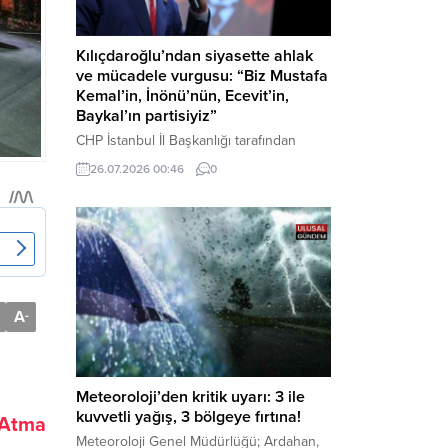
Kılıçdaroğlu’ndan siyasette ahlak
ve mücadele vurgusu: “Biz Mustafa
Kemal’in, İnönü’nün, Ecevit’in,
Baykal’ın partisiyiz”
CHP İstanbul İl Başkanlığı tarafından
düzenlenen Üye Katılım Töreni’nde
26.07.2026 00:46
0
konuşan Kemal Kılıçdaroğlu; partinin
tarihsel misyonundan siyasette ahlaka,
beşli çetelerle mücadeleden Aile
Destekleri Sigortası’na kadar birçok kritik
konuda sert ve net mesajlar verdi. Haber
Merkezi – CHP Genel Başkanı Kemal
Kılıçdaroğlu, Rauf Denktaş Kültür
A
-
Merkezi’nde gerçekleştirilen ve yeni
üyelere rozetlerinin takıldığı...
Meteoroloji’den kritik uyarı: 3 ile
kuvvetli yağış, 3 bölgeye fırtına!
 Atma
Meteoroloji Genel Müdürlüğü; Ardahan,