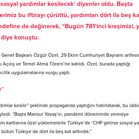
sosyal yardımlar kesilecek’ diyenler oldu. Başta
miz bu iftirayı çürüttü, yardımları dört ila beş k
 hedefine de değinerek, “Bugün 781’inci kreşimizi, 
 diye konuştu.
) Genel Başkanı Özgür Özel, 29 Ekim Cumhuriyet Bayramı arifes
Açılış ve Temel Atma Töreni’ne katıldı. Özel, burada yaptığı
cilik uygulamalarına vurgu yaptı.
k”
dımlar kesilir” şeklinde propaganda yaptığını hatırlatarak, bu iddi
ı söyledi: “Başta Mansur Yavaş‘ın, pandemi döneminde veresiye
rdım kartlarına özel yüklemelerle Türkiye’de ‘CHP gelirse sosyal y
 bütün Türkiye’de dört ila beş kat arttırdık.”