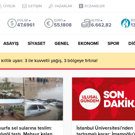
ÜYELİK
İLETİŞİM
YAZARLAR
ECZANELER
DOLAR
EURO
ALTIN
BI
47,6961
55,1808
6.662,82
1
ASAYIŞ
SİYASET
GENEL
EKONOMİ
SPOR
Dİ
ritik uyarı: 3 ile kuvvetli yağış, 3 bölgeye fırtına!
ıurfa sel sularına teslim:
İstanbul Üniversitesi’nden
klıgöl taştı, Mahsur kalan
tartışmalı karar: İmamoğlu