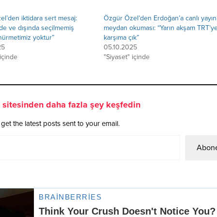
l’den iktidara sert mesaj:
Özgür Özel’den Erdoğan’a canlı yayın
inde ve dışında seçilmemiş
meydan okuması: “Yarın akşam TRT’y
hürmetimiz yoktur”
karşıma çık”
25
05.10.2025
 içinde
"Siyaset" içinde
sitesinden daha fazla şey keşfedin
get the latest posts sent to your email.
Abone