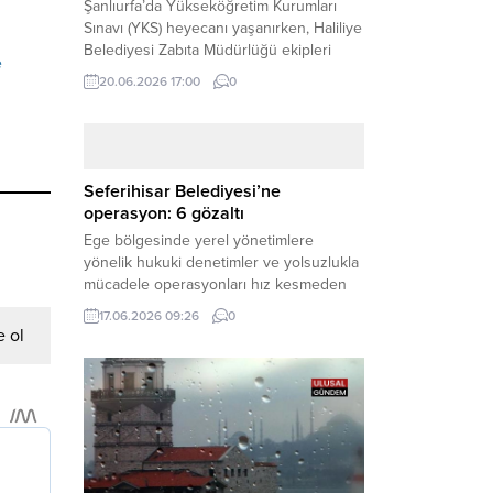
Şanlıurfa’da Yükseköğretim Kurumları
Sınavı (YKS) heyecanı yaşanırken, Haliliye
Belediyesi Zabıta Müdürlüğü ekipleri
e
geleceğini belirleyecek sınava geç kalma
20.06.2026 17:00
0
tehlikesiyle karşı karşıya kalan bir
öğrencinin yardımına Hızır gibi yetişti.
Haber Merkezi – Geleceklerini
şekillendirmek için YKS salonlarının
yolunu tutan binlerce aday arasında,
Seferihisar Belediyesi’ne
sınav yerine zamanında ulaşamayan bir
operasyon: 6 gözaltı
öğrenci büyük bir panik yaşadı....
Ege bölgesinde yerel yönetimlere
yönelik hukuki denetimler ve yolsuzlukla
mücadele operasyonları hız kesmeden
devam ediyor. İzmir’in turistik ilçelerinden
17.06.2026 09:26
0
Seferihisar Belediyesi, sabah saatlerinde
 ol
düzenlenen şok bir rüşvet
operasyonuyla sarsıldı. Haber Merkezi –
İzmir Cumhuriyet Başsavcılığı
koordinesinde yürütülen geniş kapsamlı
yolsuzluk ve mali suçlar soruşturması
kapsamında düğmeye basıldı. Edinilen ilk
bilgilere göre,...