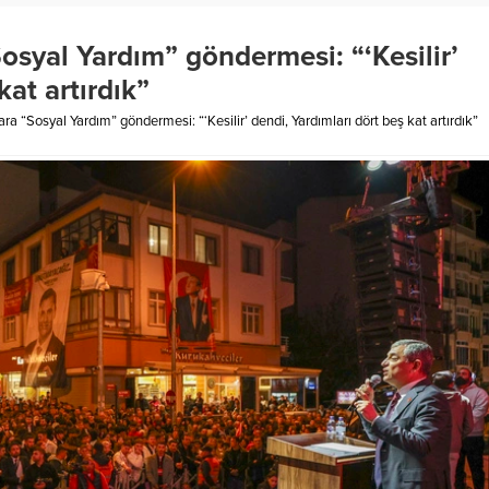
osyal Yardım” göndermesi: “‘Kesilir’
kat artırdık”
ra “Sosyal Yardım” göndermesi: “‘Kesilir’ dendi, Yardımları dört beş kat artırdık”