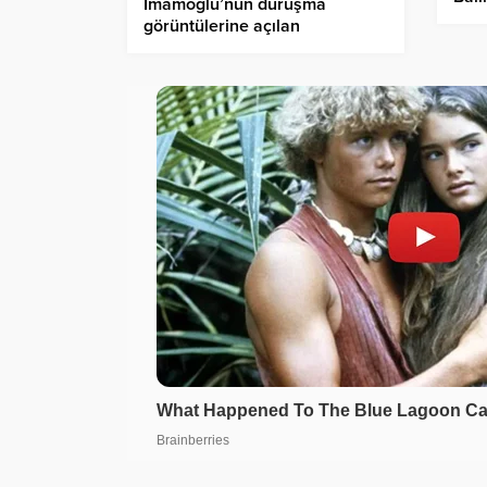
İmamoğlu’nun duruşma
aile
görüntülerine açılan
soruşturmaya Avukattan suç
duyurusu