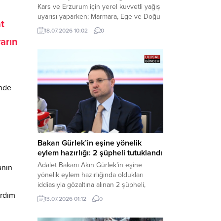
Kars ve Erzurum için yerel kuvvetli yağış
uyarısı yaparken; Marmara, Ege ve Doğu
at
Anadolu’nun belirli kesimlerinde ise
18.07.2026 10:02
0
saatte 60 kilometre hıza ulaşabilecek
yarın
kuvvetli rüzgarlara karşı vatandaşları
tedbirli olmaya çağırdı. Haber Merkezi –
Çevre, Şehircilik ve İklim Değişikliği
Bakanlığı Meteoroloji Genel Müdürlüğü,
ülke genelini kapsayan son hava...
inde
Bakan Gürlek’in eşine yönelik
eylem hazırlığı: 2 şüpheli tutuklandı
Adalet Bakanı Akın Gürlek’in eşine
anın
yönelik eylem hazırlığında oldukları
iddiasıyla gözaltına alınan 2 şüpheli,
çıkarıldıkları mahkemece tutuklanarak
ardım
13.07.2026 01:12
0
cezaevine gönderildi. Haber Merkezi –
Bakırköy Cumhuriyet Başsavcılığı