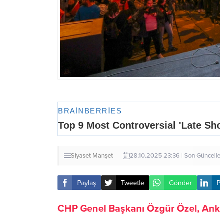
Siyaset
Manşet
28.10.2025 23:36 | Son Güncell
Paylaş
Tweetle
Gönder
P
CHP Genel Başkanı Özgür Özel, Anka