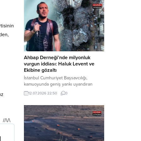
tarafından yürütülen geniş kapsamlı
soruşturma çerçevesinde gözaltına
alınan şüphelilerin emniyetteki işlemleri
tamamlandı. Güvenlik birimlerindeki
tisinin
sorgularının ardından yoğun güvenlik
önlemleri altında adliyeye sevk edilen
nden,
U.Y. ve...
Ahbap Derneği’nde milyonluk
vurgun iddiası: Haluk Levent ve
Ekibine gözaltı
İstanbul Cumhuriyet Başsavcılığı,
kamuoyunda geniş yankı uyandıran
Ahbap Derneği’ne yönelik kapsamlı bir
12.07.2026 22:50
0
ız
soruşturma başlattığını ve Dernek
Başkanı Haluk Levent dâhil bazı
şüphelilerin gözaltına alındığını açıkladı.
Yürütülen tahkikatın “Dernekler
Kanunu’na muhalefet”, “suçtan
kaynaklanan mal varlığı değerlerini
aklama” ve “örgüt” suçlamaları
kapsamında derinleştirildiği bildirildi.