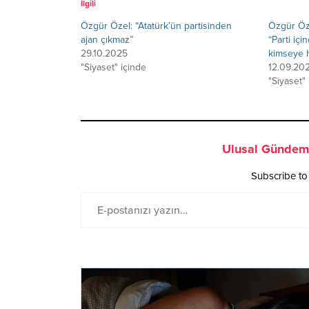
İlgili
Özgür Özel: “Atatürk’ün partisinden
Özgür Öze
ajan çıkmaz”
“Parti iç
29.10.2025
kimseye 
"Siyaset" içinde
12.09.20
"Siyaset"
Ulusal Gündem 
Subscribe to 