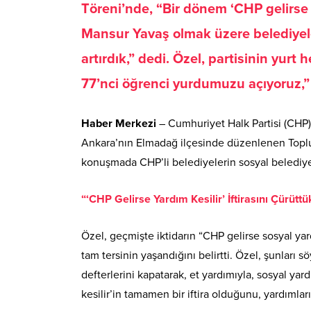
Töreni’nde, “Bir dönem ‘CHP gelirse 
Mansur Yavaş olmak üzere belediyeleri
artırdık,” dedi. Özel, partisinin yurt
77’nci öğrenci yurdumuzu açıyoruz,”
Haber Merkezi
– Cumhuriyet Halk Partisi (CHP
Ankara’nın Elmadağ ilçesinde düzenlenen Toplu 
konuşmada CHP’li belediyelerin sosyal belediye
“‘CHP Gelirse Yardım Kesilir’ İftirasını Çürüttü
Özel, geçmişte iktidarın “CHP gelirse sosyal yar
tam tersinin yaşandığını belirtti. Özel, şunlar
defterlerini kapatarak, et yardımıyla, sosyal ya
kesilir’in tamamen bir iftira olduğunu, yardımları