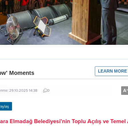
A
+
enme: 29.10.2025 14:38
0
aylaş
ra Elmadağ Belediyesi’nin Toplu Açılış ve Temel