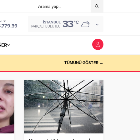
33
ST
°C
İSTANBUL
3.779,39
PARÇALI BULUTLU
ĞER
TÜMÜNÜ GÖSTER →