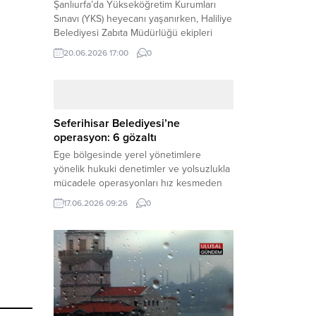
Şanlıurfa’da Yükseköğretim Kurumları
Sınavı (YKS) heyecanı yaşanırken, Haliliye
Belediyesi Zabıta Müdürlüğü ekipleri
geleceğini belirleyecek sınava geç kalma
20.06.2026 17:00
0
tehlikesiyle karşı karşıya kalan bir
öğrencinin yardımına Hızır gibi yetişti.
Haber Merkezi – Geleceklerini
şekillendirmek için YKS salonlarının
yolunu tutan binlerce aday arasında,
Seferihisar Belediyesi’ne
sınav yerine zamanında ulaşamayan bir
operasyon: 6 gözaltı
öğrenci büyük bir panik yaşadı....
Ege bölgesinde yerel yönetimlere
yönelik hukuki denetimler ve yolsuzlukla
mücadele operasyonları hız kesmeden
devam ediyor. İzmir’in turistik ilçelerinden
17.06.2026 09:26
0
Seferihisar Belediyesi, sabah saatlerinde
düzenlenen şok bir rüşvet
operasyonuyla sarsıldı. Haber Merkezi –
İzmir Cumhuriyet Başsavcılığı
koordinesinde yürütülen geniş kapsamlı
yolsuzluk ve mali suçlar soruşturması
kapsamında düğmeye basıldı. Edinilen ilk
bilgilere göre,...