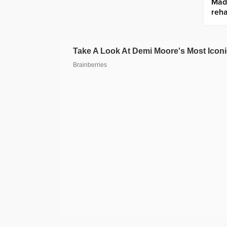
Made
reha
yeni