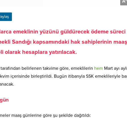
A
+
aylaş
arca emeklinin yüzünü güldürecek ödeme süreci
mekli Sandığı kapsamındaki hak sahiplerinin maaş
i olarak hesaplara yatırılacak.
tarafından belirlenen takvime göre, emeklilerin
hem
Mart ayı aylı
im içerisinde birleştirildi. Bugün itibarıyla SSK emeklileriyle b
anacak.
ugün
eler maaş günlerine göre şu şekilde dağıtıldı: