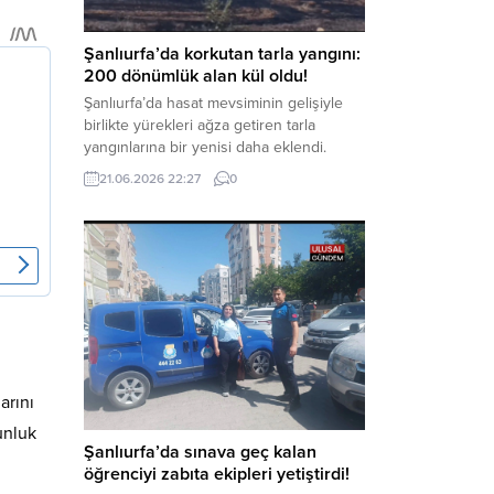
Haber Merkezi – Soruşturmanın
odağında, özellikle 6 Şubat...
Şanlıurfa’da korkutan tarla yangını:
200 dönümlük alan kül oldu!
Şanlıurfa’da hasat mevsiminin gelişiyle
birlikte yürekleri ağza getiren tarla
yangınlarına bir yenisi daha eklendi.
Hilvan ilçesinde çıkan yangında, 50
21.06.2026 22:27
0
dönümü biçilmemiş buğday olmak üzere
toplam 200 dönümlük arazi alevlere
teslim olarak küle döndü. Haber Merkezi
– Yangın, Şanlıurfa’nın Hilvan ilçesine
bağlı Agilmuz köyünde meydana geldi.
Edinilen bilgilere göre, henüz
belirlenemeyen...
arını
unluk
Şanlıurfa’da sınava geç kalan
öğrenciyi zabıta ekipleri yetiştirdi!