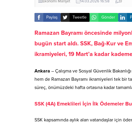
Ekonomi
Manşet
14.03.2026 16:58
0
Paylaş
Tweetle
Gönder
P
Ramazan Bayramı öncesinde milyonl
bugün start aldı. SSK, Bağ-Kur ve E
ikramiyeleri, 19 Mart’a kadar kademel
Ankara
– Çalışma ve Sosyal Güvenlik Bakanlığı 
hem de Ramazan Bayramı ikramiyeleri tek bir takv
süreç, önümüzdeki hafta ortasına kadar tamaml
SSK (4A) Emeklileri İçin İlk Ödemeler B
SSK kapsamında aylık alan vatandaşlar için ödem