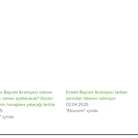
rin Bayram İkramiyesi ödeme
Emekli Bayram İkramiyesi farkları
e zaman açıklanacak? Gözler
yarından itibaren ödeniyor
nin hesaplara yatacağı tarihte
02.04.2025
25
"Ekonomi" içinde
 içinde