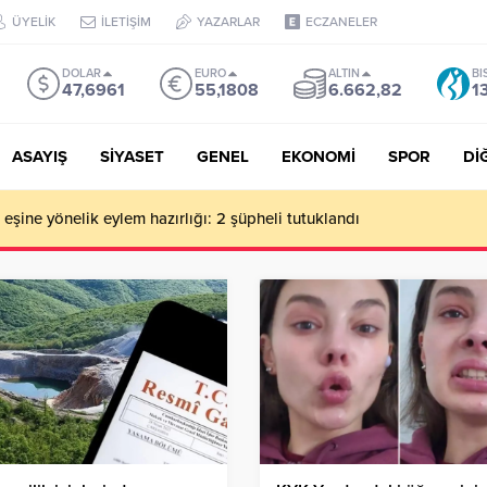
ÜYELİK
İLETİŞİM
YAZARLAR
ECZANELER
DOLAR
EURO
ALTIN
BI
47,6961
55,1808
6.662,82
1
ASAYIŞ
SİYASET
GENEL
EKONOMİ
SPOR
Dİ
de milyonluk vurgun iddiası: Haluk Levent ve Ekibine gözaltı