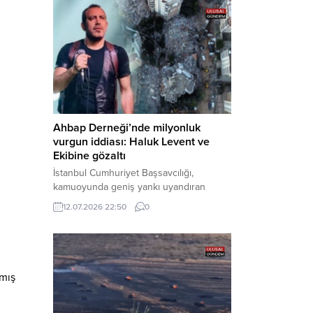
tarafından yürütülen geniş kapsamlı
soruşturma çerçevesinde gözaltına
alınan şüphelilerin emniyetteki işlemleri
tamamlandı. Güvenlik birimlerindeki
sorgularının ardından yoğun güvenlik
önlemleri altında adliyeye sevk edilen
U.Y. ve...
Ahbap Derneği’nde milyonluk
vurgun iddiası: Haluk Levent ve
Ekibine gözaltı
İstanbul Cumhuriyet Başsavcılığı,
kamuoyunda geniş yankı uyandıran
Ahbap Derneği’ne yönelik kapsamlı bir
12.07.2026 22:50
0
soruşturma başlattığını ve Dernek
Başkanı Haluk Levent dâhil bazı
şüphelilerin gözaltına alındığını açıkladı.
Yürütülen tahkikatın “Dernekler
Kanunu’na muhalefet”, “suçtan
lmış
kaynaklanan mal varlığı değerlerini
aklama” ve “örgüt” suçlamaları
kapsamında derinleştirildiği bildirildi.