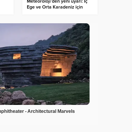
n
Meteoroloji’den yeni uyarı: İç
Ege ve Orta Karadeniz için
renç
kuvvetli sağanak bekleniyor
”