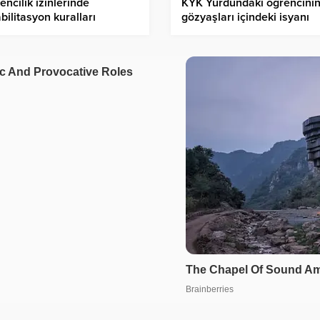
KYK Yurdundaki öğrencini
ncilik izinlerinde
gözyaşları içindeki isyanı
bilitasyon kuralları
gündem oldu: “Yemekler iğ
lendi
kokuyor, İnternet çekmiyor