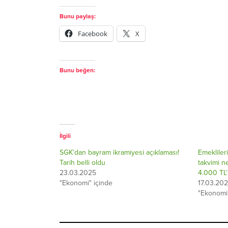
Bunu paylaş:
Facebook
X
Bunu beğen:
İlgili
SGK’dan bayram ikramiyesi açıklaması!
Emeklile
Tarih belli oldu
takvimi n
23.03.2025
4.000 TL’
"Ekonomi" içinde
17.03.20
"Ekonomi"