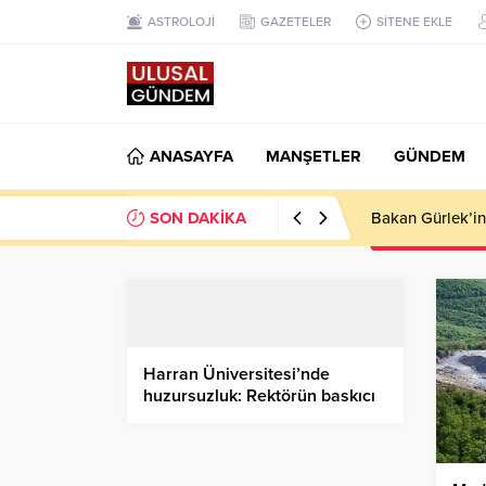
ASTROLOJİ
GAZETELER
SİTENE EKLE
ANASAYFA
MANŞETLER
GÜNDEM
SON DAKİKA
Ahbap Derneği’n
Harran Üniversitesi’nde
huzursuzluk: Rektörün baskıcı
tutumu iddiaları yükseliyor