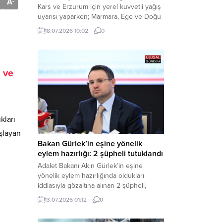
A
-
Kars ve Erzurum için yerel kuvvetli yağış
uyarısı yaparken; Marmara, Ege ve Doğu
Anadolu’nun belirli kesimlerinde ise
18.07.2026 10:02
0
saatte 60 kilometre hıza ulaşabilecek
kuvvetli rüzgarlara karşı vatandaşları
tedbirli olmaya çağırdı. Haber Merkezi –
Çevre, Şehircilik ve İklim Değişikliği
 ve
Bakanlığı Meteoroloji Genel Müdürlüğü,
ülke genelini kapsayan son hava...
kları
aşlayan
Bakan Gürlek’in eşine yönelik
eylem hazırlığı: 2 şüpheli tutuklandı
Adalet Bakanı Akın Gürlek’in eşine
yönelik eylem hazırlığında oldukları
iddiasıyla gözaltına alınan 2 şüpheli,
çıkarıldıkları mahkemece tutuklanarak
13.07.2026 01:12
0
cezaevine gönderildi. Haber Merkezi –
Bakırköy Cumhuriyet Başsavcılığı