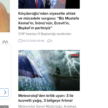
Kılıçdaroğlu’ndan siyasette ahlak
ve mücadele vurgusu: “Biz Mustafa
Kemal’in, İnönü’nün, Ecevit’in,
Baykal’ın partisiyiz”
CHP İstanbul İl Başkanlığı tarafından
düzenlenen Üye Katılım Töreni’nde
26.07.2026 00:46
0
konuşan Kemal Kılıçdaroğlu; partinin
tarihsel misyonundan siyasette ahlaka,
beşli çetelerle mücadeleden Aile
Destekleri Sigortası’na kadar birçok kritik
konuda sert ve net mesajlar verdi. Haber
Merkezi – CHP Genel Başkanı Kemal
Kılıçdaroğlu, Rauf Denktaş Kültür
Merkezi’nde gerçekleştirilen ve yeni
üyelere rozetlerinin takıldığı...
Meteoroloji’den kritik uyarı: 3 ile
kuvvetli yağış, 3 bölgeye fırtına!
Meteoroloji Genel Müdürlüğü; Ardahan,