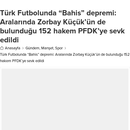
İBB soruşturmasını yürüten yargı
kaybederken, 4 kişi de yaralandı.
mensuplarını “AK Toroslar çetesi”
Edinilen bilgiye göre kaza, Akseki-
olarak nitelendiren Özel, “Güya adı
Manavgat kara yolunun Taşkesiği
Türk Futbolunda “Bahis” depremi:
itirafçılık olan bir iftiracılık
mevkisinde meydana geldi.
mekanizması işletildi. İftira at kurtul
Sürücüsünün kimliği henüz
Aralarında Zorbay Küçük’ün de
dediklerini, şimdi ‘yalan atmışsın’
belirlenemeyen otomobil,...
bulunduğu 152 hakem PFDK’ye sevk
deyip...
edildi
Anasayfa
Gündem
,
Manşet
,
Spor
Türk Futbolunda “Bahis” depremi: Aralarında Zorbay Küçük’ün de bulunduğu 152
hakem PFDK’ye sevk edildi