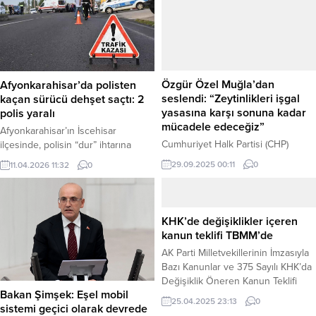
Afyonkarahisar’da polisten
kaçan sürücü dehşet saçtı: 2
Özgür Özel Muğla’dan
polis yaralı
seslendi: “Zeytinlikleri işgal
yasasına karşı sonuna kadar
Afyonkarahisar’ın İscehisar
mücadele edeceğiz”
ilçesinde, polisin “dur” ihtarına
uymayarak kaçmaya çalışan bir
Cumhuriyet Halk Partisi (CHP)
11.04.2026 11:32
0
sürücünün polis aracına çarpması
Genel Başkanı Özgür Özel,
29.09.2025 00:11
0
sonucu meydana gelen kazada, 2
Muğla’da zeytinliklerin madenciliğe
trafik polisi memuru ile kaçan
açılmasına karşı düzenlenen
sürücü yaralandı. Haber Merkezi –
“Toprağımızı Vermiyoruz” mitingine
Olay, İscehisar ilçesi yakınlarında
katılarak on binlerce vatandaşa
KHK’de değişiklikler içeren
meydana geldi. Edinilen bilgilere
seslendi. Özel, “Zeytinlikleri işgal
kanun teklifi TBMM’de
göre, 07 plakalı otomobiliyle seyir
yasasına karşı sonuna kadar
AK Parti Milletvekillerinin İmzasıyla
halinde olan M.Ş. isimli sürücü,
mücadele edeceğiz,” diyerek
Bazı Kanunlar ve 375 Sayılı KHK’da
kendisini durdurmak isteyen...
kararlılık mesajı verdi. Haber
Değişiklik Öneren Kanun Teklifi
Merkezi – Muğla’da sivil toplum
Bakan Şimşek: Eşel mobil
TBMM’ye Sunuldu. AK Partili
kuruluşları, çevre dernekleri ve