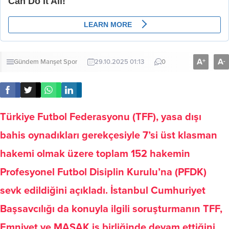
A
A
+
-
Gündem
Manşet
Spor
29.10.2025 01:13
0
Türkiye Futbol Federasyonu (TFF), yasa dışı
bahis oynadıkları gerekçesiyle 7’si üst klasman
hakemi olmak üzere toplam 152 hakemin
Profesyonel Futbol Disiplin Kurulu’na (PFDK)
sevk edildiğini açıkladı. İstanbul Cumhuriyet
Başsavcılığı da konuyla ilgili soruşturmanın TFF,