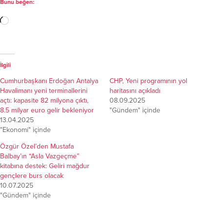
Bunu beğen:
İlgili
Cumhurbaşkanı Erdoğan Antalya
CHP, Yeni programının yol
Havalimanı yeni terminallerini
haritasını açıkladı
açtı: kapasite 82 milyona çıktı,
08.09.2025
8.5 milyar euro gelir bekleniyor
"Gündem" içinde
13.04.2025
"Ekonomi" içinde
Özgür Özel’den Mustafa
Balbay’ın “Asla Vazgeçme”
kitabına destek: Geliri mağdur
gençlere burs olacak
10.07.2025
"Gündem" içinde