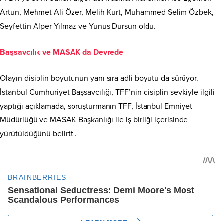
PFDK’ye sevk edilen diğer üst klasman hakemleri ise Egemen
Artun, Mehmet Ali Özer, Melih Kurt, Muhammed Selim Özbek,
Seyfettin Alper Yılmaz ve Yunus Dursun oldu.
Başsavcılık ve MASAK da Devrede
Olayın disiplin boyutunun yanı sıra adli boyutu da sürüyor.
İstanbul Cumhuriyet Başsavcılığı, TFF’nin disiplin sevkiyle ilgili
yaptığı açıklamada, soruşturmanın TFF, İstanbul Emniyet
Müdürlüğü ve MASAK Başkanlığı ile iş birliği içerisinde
yürütüldüğünü belirtti.