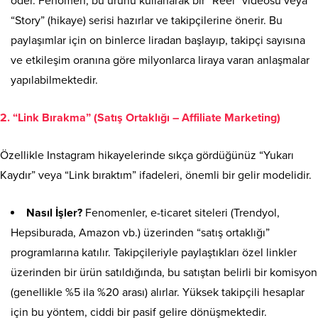
öder. Fenomen, bu ürünü kullanarak bir “Reel” videosu veya
“Story” (hikaye) serisi hazırlar ve takipçilerine önerir. Bu
paylaşımlar için on binlerce liradan başlayıp, takipçi sayısına
ve etkileşim oranına göre milyonlarca liraya varan anlaşmalar
yapılabilmektedir.
2. “Link Bırakma” (Satış Ortaklığı – Affiliate Marketing)
Özellikle Instagram hikayelerinde sıkça gördüğünüz “Yukarı
Kaydır” veya “Link bıraktım” ifadeleri, önemli bir gelir modelidir.
Nasıl İşler?
Fenomenler, e-ticaret siteleri (Trendyol,
Hepsiburada, Amazon vb.) üzerinden “satış ortaklığı”
programlarına katılır. Takipçileriyle paylaştıkları özel linkler
üzerinden bir ürün satıldığında, bu satıştan belirli bir komisyon
(genellikle %5 ila %20 arası) alırlar. Yüksek takipçili hesaplar
için bu yöntem, ciddi bir pasif gelire dönüşmektedir.