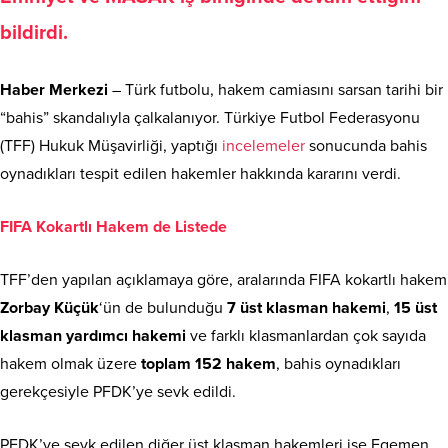
Emniyet ve MASAK iş birliğinde devam ettiğini
bildirdi.
Haber Merkezi
– Türk futbolu, hakem camiasını sarsan tarihi bir
“bahis” skandalıyla çalkalanıyor. Türkiye Futbol Federasyonu
(TFF) Hukuk Müşavirliği, yaptığı
incelemeler
sonucunda bahis
oynadıkları tespit edilen hakemler hakkında kararını verdi.
FIFA Kokartlı Hakem de Listede
TFF’den yapılan açıklamaya göre, aralarında FIFA kokartlı hakem
Zorbay Küçük
‘ün de bulunduğu
7 üst klasman hakemi
,
15 üst
klasman yardımcı hakemi
ve farklı klasmanlardan çok sayıda
hakem olmak üzere
toplam 152 hakem
, bahis oynadıkları
gerekçesiyle PFDK’ye sevk edildi.