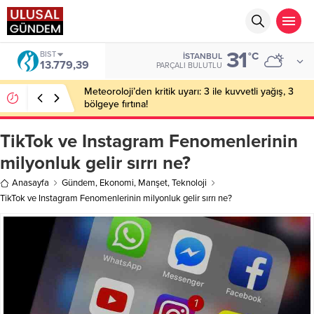
31
DOLAR
°C
İSTANBUL
47,7111
PARÇALI BULUTLU
Bakan Gürlek’in eşine yönelik eylem hazırlığı: 2
şüpheli tutuklandı
TikTok ve Instagram Fenomenlerinin
milyonluk gelir sırrı ne?
Anasayfa
Gündem
,
Ekonomi
,
Manşet
,
Teknoloji
TikTok ve Instagram Fenomenlerinin milyonluk gelir sırrı ne?