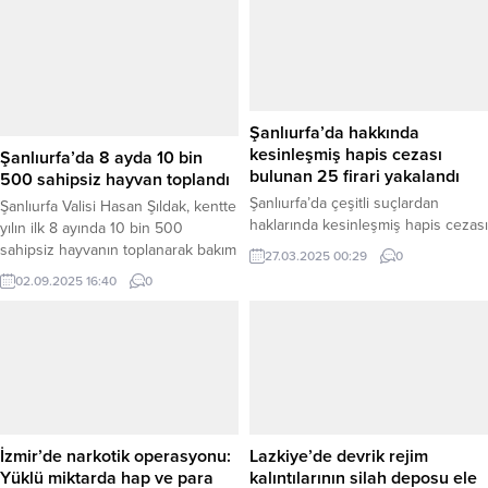
Şanlıurfa’da hakkında
kesinleşmiş hapis cezası
bulunan 25 firari yakalandı
Şanlıurfa’da çeşitli suçlardan
Şanlıurfa’da 8 ayda 10 bin
haklarında kesinleşmiş hapis cezası
500 sahipsiz hayvan toplandı
bulunan 25 firari hükümlü, güvenlik
27.03.2025 00:29
0
güçlerinin başarılı operasyonları
Şanlıurfa Valisi Hasan Şıldak, kentte
sonucu yakalanarak cezaevine
yılın ilk 8 ayında 10 bin 500
teslim edildi. Şanlıurfa Valisi Hasan
sahipsiz hayvanın toplanarak bakım
Şıldak, sosyal medya hesabından
evlerine yerleştirildiğini açıkladı.
02.09.2025 16:40
0
yaptığı açıklamada, İl Jandarma
Vali Şıldak, “Bu tempoyla
Komutanlığı ve İl Emniyet
çalıştığımız takdirde yıl sonunu
Müdürlüğü ekiplerinin aranan
bulmadan hiç noktasına kadar
kişilerin yakalanmasına yönelik
indirileceğinden şüphem yok,”
çalışmalarının aralıksız devam
dedi. Şanlıurfa – Şanlıurfa Valisi
ettiğini belirtti. Bu çalışmalar
Hasan Şıldak, İl Emniyet Müdürü
neticesinde, aralarında...
Atilla Aksoy ve İl Jandarma
Komutanı...
İzmir’de narkotik operasyonu:
Lazkiye’de devrik rejim