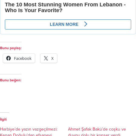
Bunu paylaş:
Facebook
X
Bunu beğen:
İlgili
Harbiye’de yazın vazgeçilmezi:
Ahmet Şafak Bakü’de coşku ve
Kenan Doğulu’dan efsanevi
duygu dolu bir konser verdi