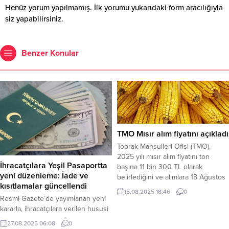
Henüz yorum yapılmamış. İlk yorumu yukarıdaki form aracılığıyla
siz yapabilirsiniz.
Benzer Konular
TMO Mısır alım fiyatını açıkladı
Toprak Mahsulleri Ofisi (TMO),
2025 yılı mısır alım fiyatını ton
İhracatçılara Yeşil Pasaportta
başına 11 bin 300 TL olarak
yeni düzenleme: İade ve
belirlediğini ve alımlara 18 Ağustos
kısıtlamalar güncellendi
Pazartesi gününden itibaren
15.08.2025 18:46
0
başlayacağını duyurdu. Üreticiler,
Resmi Gazete’de yayımlanan yeni
alım için randevularını 16
kararla, ihracatçılara verilen hususi
Ağustos’tan itibaren alabilecek.
damgalı (yeşil) pasaportların iade
27.08.2025 06:08
0
Haber Merkezi – Türkiye’deki yüz