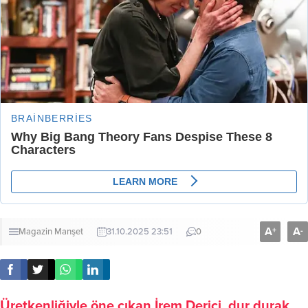
A
A
+
-
Magazin
Manşet
31.10.2025 23:51
0
Üretkenliğiyle öne çıkan İrem Derici, dur durak