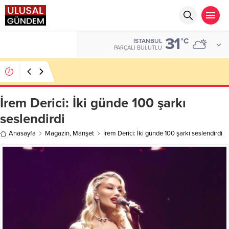
31
ALTIN
°C
İSTANBUL
6.543,59
PARÇALI BULUTLU
Ahbap Derneği’nde milyonluk vurgun iddiası: Haluk
Levent ve Ekibine gözaltı
İrem Derici: İki günde 100 şarkı
seslendirdi
Anasayfa
Magazin
,
Manşet
İrem Derici: İki günde 100 şarkı seslendirdi