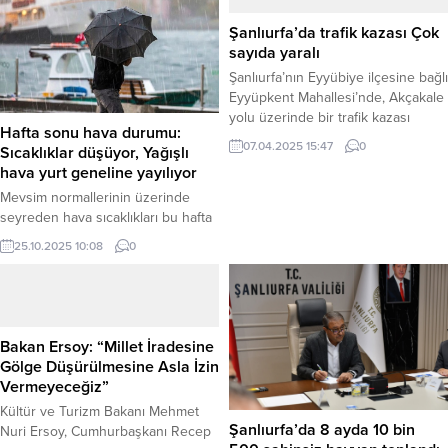
Şanlıurfa’da trafik kazası Çok
sayıda yaralı
Şanlıurfa’nın Eyyübiye ilçesine bağlı
Eyyüpkent Mahallesi’nde, Akçakale
yolu üzerinde bir trafik kazası
Hafta sonu hava durumu:
meydana geldi. Kazada ilk
07.04.2025 15:47
0
Sıcaklıklar düşüyor, Yağışlı
belirlemelere göre 12 vatandaşın
hava yurt geneline yayılıyor
yaralandığı bildirildi. Edinilen bilgiye
göre, kaza Eyyüpkent Mahallesi
Mevsim normallerinin üzerinde
Akçakale yolu üzerinde henüz
seyreden hava sıcaklıkları bu hafta
bilinmeyen bir nedenle gerçekleşti.
sonundan itibaren yerini yağışlı
25.10.2025 10:08
0
Kazanın ardından olay yerine çok
havaya bırakıyor. Bugün Marmara,
sayıda sağlık ve güvenlik ekibi sevk
Ege ve Karadeniz başta olmak
edildi. Yetkililerden yapılan...
üzere birçok bölgede sağanak
yağış beklenirken, Doğu Karadeniz
ve Doğu Anadolu’nun yükseklerine
Bakan Ersoy: “Millet İradesine
karla karışık yağmur düşebilir.
Gölge Düşürülmesine Asla İzin
Haber Merkezi – Meteoroloji Genel
Vermeyeceğiz”
Müdürlüğü tarafından yapılan son
Kültür ve Turizm Bakanı Mehmet
tahminlere göre, Türkiye hafta...
Şanlıurfa’da 8 ayda 10 bin
Nuri Ersoy, Cumhurbaşkanı Recep