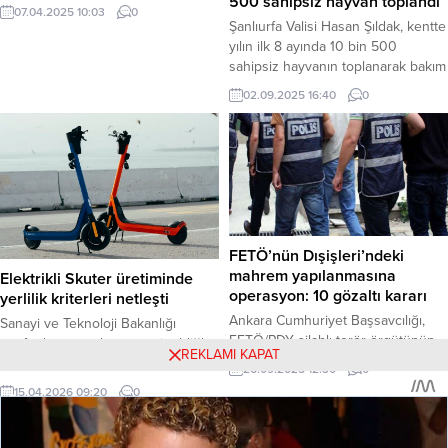
500 sahipsiz hayvan toplandı
Tayyip Erdoğan ve meşru hükümet
07.04.2025 10:03
0
için kullanılan “cunta” ifadesine sert
Şanlıurfa Valisi Hasan Şıldak, kentte
tepki gösterdi. Ersoy, bu söylemin
yılın ilk 8 ayında 10 bin 500
demokratik meşruiyeti tartışmaya
sahipsiz hayvanın toplanarak bakım
açan, “son derece talihsiz” bir ifade
evlerine yerleştirildiğini açıkladı.
02.09.2025 16:40
0
olduğunu belirtti. Bakan Ersoy, dün
Vali Şıldak, “Bu tempoyla
(6 Nisan 2025) yaptığı açıklamada,
çalıştığımız takdirde yıl sonunu
milletin özgür iradesiyle seçilmiş
bulmadan hiç noktasına kadar
Cumhurbaşkanı’na ve hükümete...
indirileceğinden şüphem yok,”
dedi. Şanlıurfa – Şanlıurfa Valisi
Hasan Şıldak, İl Emniyet Müdürü
Atilla Aksoy ve İl Jandarma
Komutanı...
FETÖ’nün Dışişleri’ndeki
mahrem yapılanmasına
Elektrikli Skuter üretiminde
operasyon: 10 gözaltı kararı
yerlilik kriterleri netleşti
Ankara Cumhuriyet Başsavcılığı,
Sanayi ve Teknoloji Bakanlığı
FETÖ/PDY silahlı terör örgütünün
tarafından yayımlanan yeni tebliğle
REKLAMI KAPAT
Dışişleri Bakanlığı’ndaki “mahrem
elektrikli skuter üretiminde yerlilik
26.09.2025 12:30
0
hizmetler” yapılanmasına yönelik
kriterleri belirlendi. Buna göre,
15.04.2026 09:20
0
yürüttüğü soruşturma kapsamında,
üreticilerin belgelendirme süreci
4’ü aktif görevde olan 10 şüpheli
Türk Standardları Enstitüsü (TSE)
hakkında gözaltı kararı verdi. Haber
tarafından yürütülecek. Haber