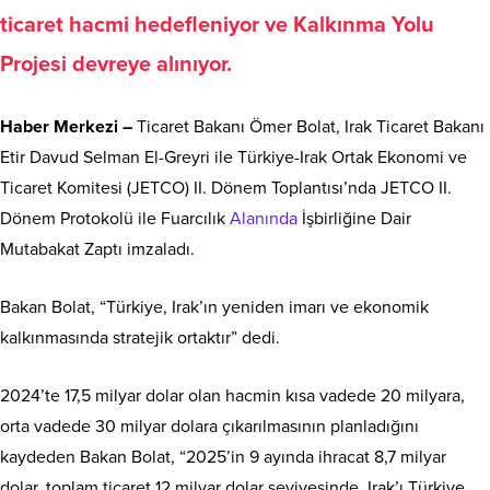
ticaret hacmi hedefleniyor ve Kalkınma Yolu
Projesi devreye alınıyor.
Haber Merkezi –
Ticaret Bakanı Ömer Bolat, Irak Ticaret Bakanı
Etir Davud Selman El-Greyri ile Türkiye-Irak Ortak Ekonomi ve
Ticaret Komitesi (JETCO) II. Dönem Toplantısı’nda JETCO II.
Dönem Protokolü ile Fuarcılık
Alanında
İşbirliğine Dair
Mutabakat Zaptı imzaladı.
Bakan Bolat, “Türkiye, Irak’ın yeniden imarı ve ekonomik
kalkınmasında stratejik ortaktır” dedi.
2024’te 17,5 milyar dolar olan hacmin kısa vadede 20 milyara,
orta vadede 30 milyar dolara çıkarılmasının planladığını
kaydeden Bakan Bolat, “2025’in 9 ayında ihracat 8,7 milyar
dolar, toplam ticaret 12 milyar dolar seviyesinde. Irak’ı Türkiye