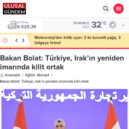
32
BIST
°C
İSTANBUL
13.788,73
AÇIK
Meteoroloji’den kritik uyarı: 3 ile kuvvetli yağış, 3
bölgeye fırtına!
Bakan Bolat: Türkiye, Irak’ın yeniden
imarında kilit ortak
Anasayfa
Eğitim
,
Manşet
Bakan Bolat: Türkiye, Irak’ın yeniden imarında kilit ortak