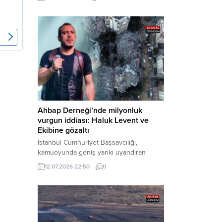
cezaevine gönderildi. Haber Merkezi –
Bakırköy Cumhuriyet Başsavcılığı
tarafından yürütülen geniş kapsamlı
soruşturma çerçevesinde gözaltına
alınan şüphelilerin emniyetteki işlemleri
tamamlandı. Güvenlik birimlerindeki
sorgularının ardından yoğun güvenlik
önlemleri altında adliyeye sevk edilen
U.Y. ve...
Ahbap Derneği’nde milyonluk
vurgun iddiası: Haluk Levent ve
Ekibine gözaltı
İstanbul Cumhuriyet Başsavcılığı,
kamuoyunda geniş yankı uyandıran
Ahbap Derneği’ne yönelik kapsamlı bir
12.07.2026 22:50
0
soruşturma başlattığını ve Dernek
Başkanı Haluk Levent dâhil bazı
şüphelilerin gözaltına alındığını açıkladı.
Yürütülen tahkikatın “Dernekler
Kanunu’na muhalefet”, “suçtan
kaynaklanan mal varlığı değerlerini