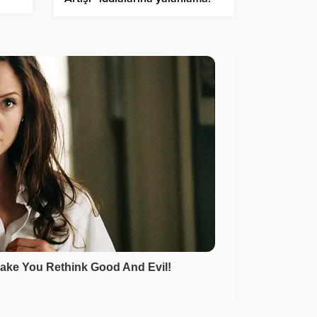
ı!
“Artış sadece yüzde 9”