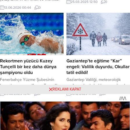
25.03.2025 12:50
0
noktalarından biri olan TDİ Konak
kişi yaralandı. Edinilen bilgilere
13.06.2026 00:44
0
Rıhtımı İşletmesi için dev bir
göre, olay dün saat 13:15 sıralarında
özelleştirme hamlesi başlattı.
yaşandı. Henüz bilinmeyen bir
Yayımlanan resmi ilana göre,
nedenle iki grup arasında çıkan
rıhtımın işletme hakkı tam 36 yıl
tartışma kısa sürede büyüyerek
süreyle devredilecek. Haber
bıçaklı kavgaya dönüştü. Kavgada
Merkezi – Hazine ve Maliye
bir kişi aldığı bıçak darbeleriyle
Bakanlığı Özelleştirme İdaresi
yaralandı. İhbar...
Başkanlığı, mülkiyeti Türkiye
Denizcilik İşletmeleri A.Ş.‘ye (TDİ)...
Rekortmen yüzücü Kuzey
Gaziantep’te eğitime “Kar”
Tunçelli bir kez daha dünya
engeli: Valilik duyurdu, Okullar
şampiyonu oldu
tatil edildi!
Fenerbahçe Yüzme Şubesinin
Gaziantep Valiliği, meteorolojik
başarılı sporcusu Kuzey Tunçelli,
veriler ışığında beklenen yoğun kar
REKLAMI KAPAT
Romanya’da düzenlenen Dünya
yağışı ve buzlanma riski nedeniyle
25.08.2025 15:47
0
30.12.2025 17:00
0
Gençler Yüzme Şampiyonası’nda
kent genelinde eğitime 1 gün ara
büyük bir başarıya daha imza attı.
verildiğini açıkladı. Karara göre, 31
Tunçelli, 1500 metre serbest
Aralık Çarşamba günü tüm okullar
finalinde 14:48.81’lik derecesiyle
tatil edildi. Gaziantep – Gaziantep
altın madalyanın sahibi oldu. Haber
Valiliği, kış şartlarının ağırlaşması ve
Merkezi – Ülkemizi gururlandıran
beklenen yoğun yağış nedeniyle