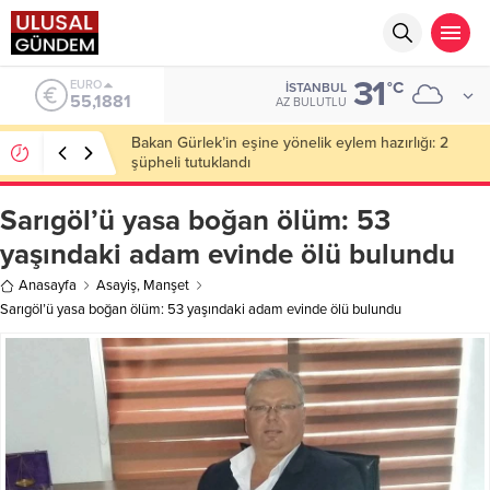
31
ALTIN
°C
İSTANBUL
6.660,55
AZ BULUTLU
Ahbap Derneği’nde milyonluk vurgun iddiası: Haluk
Levent ve Ekibine gözaltı
Sarıgöl’ü yasa boğan ölüm: 53
yaşındaki adam evinde ölü bulundu
Anasayfa
Asayiş
,
Manşet
Sarıgöl’ü yasa boğan ölüm: 53 yaşındaki adam evinde ölü bulundu