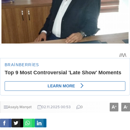
A
A
+
-
Asayiş
Manşet
02.11.2025 00:53
0