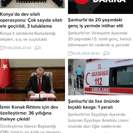
Konya’da dev silah
Şanlıurfa’da 20 yaşındaki
operasyonu: Çok sayıda silah
genç iş yerinde intihar etti
ele geçirildi, 3 tutuklama
Şanlıurfa’nın Viranşehir ilçesinde
Konya İl Jandarma Komutanlığı
20 yaşındaki İ.S. isimli genç, henüz
ekipleri, suç ve suçlulukla
bilinmeyen bir nedenle iş yerinde
mücadele kapsamında yürüttüğü
17.04.2026 23:32
0
kendini iple asarak intihar etti. Olay,
titiz çalışmalar neticesinde silah
12.03.2024 00:42
0
Eşin Mahallesi’nde bulunan bir iş
kaçakçılarına ağır bir darbe indirdi.
yerinde meydana geldi. İddiaya
Nisan ayının ilk yarısını kapsayan
göre, İ.S. isimli genç, öğle
geniş çaplı operasyonlarda adeta
saatlerinde iş yerine geldi ve bir
bir cephanelik ele geçirilirken,
süre sonra kendini iple asarak
gözaltına alınan 22 şüpheliden 3’ü
intihar etti. İş yerine gelen...
tutuklanarak cezaevine gönderildi.
Haber Merkezi – Konya İl Jandarma
Komutanlığı ekiplerinin 1-16...
Şanlıurfa’da lise önünde
İzmir Konak Rıhtımı için dev
bıçaklı kavga: 1 yaralı
özelleştirme: 36 yıllığına
Şanlıurfa’nın Eyyübiye ilçesinde
ihaleye çıkıldı!
bulunan Eyyübiye Anadolu Lisesi
Özelleştirme İdaresi Başkanlığı
önünde dün öğle saatlerinde
(ÖİB), İzmir’in en kritik ve merkezi
meydana gelen bıçaklı kavgada bir