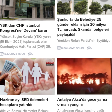
Şanlıurfa’da Belediye 25
günde reklam için 30 milyon
YSK’dan CHP İstanbul
TL harcadı: Skandal belgeleri
Kongresi’ne ‘Devam’ kararı
paylaşıldı!
Yüksek Seçim Kurulu (YSK), yarın
Yeniden Refah Partisi’nin Eyyübiye
(19 Ekim 2025) toplanacak olan
Belediye Meclis Üyesi Adayı Bilal
Cumhuriyet Halk Partisi (CHP) 39.
18.03.2024 04:39
0
Tekatlı, Şanlıurfa Büyükşehir
İstanbul Olağan İl Kongresi ile ilgili
18.10.2025 16:09
0
Belediyesi’nin 25 gün içinde
kritik bir karar aldı. YSK, kongreye
‘reklam’ adı altında 30 milyon TL’lik
devam edilmesine ilişkin kısa
harcama yaptığına dair belgeleri
kararını yazdı. Haber Merkezi –
sosyal medya hesabından paylaştı.
Karar, kongredeki seçim iş ve
Paylaşılan faturalara göre belediye,
işlemlerini yürütecek olan
NTV, A Haber, Haber Global, TV
Bahçelievler 1. İlçe Seçim Kurulu
Net, Beyaz TV, Hürriyet ve Milliyet
Başkanlığı’na...
gibi medya kuruluşlarına
milyonlarca...
Antalya Aksu’da gece yarısı
Haziran ayı SED ödemeleri
orman yangını
hesaplara yatırıldı
Antalya’nın Aksu ilçesine bağlı
Aile ve Sosyal Hizmetler Bakanı