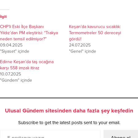
İlgili
CHP’li Eski İlçe Başkanı
Keşan’da kavurucu sıcaklık:
Yıldız’dan PM eleştirisi: “Trakya
Termometreler 50 dereceyi
neden temsil edilmiyor?”
gördü!
09.04.2025
24.07.2025
"Siyaset" içinde
"Genel" içinde
Edirne Keşan’da taş ocağına
karşı 558 imzalı itiraz
10.07.2025
"Gündem" içinde
Ulusal Gündem sitesinden daha fazla şey keşfedin
Subscribe to get the latest posts sent to your email.