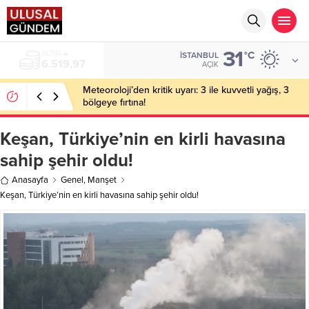
31
BIST
°C
İSTANBUL
13.798,82
AÇIK
Meteoroloji’den kritik uyarı: 3 ile kuvvetli yağış, 3
bölgeye fırtına!
Keşan, Türkiye’nin en kirli havasına
sahip şehir oldu!
Anasayfa
Genel
,
Manşet
Keşan, Türkiye’nin en kirli havasına sahip şehir oldu!