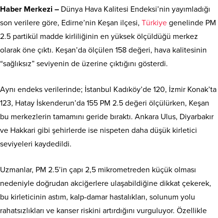
Haber Merkezi –
Dünya Hava Kalitesi Endeksi’nin yayımladığı
son verilere göre, Edirne’nin Keşan ilçesi,
Türkiye
genelinde PM
2.5 partikül madde kirliliğinin en yüksek ölçüldüğü merkez
olarak öne çıktı. Keşan’da ölçülen 158 değeri, hava kalitesinin
“sağlıksız” seviyenin de üzerine çıktığını gösterdi.
Aynı endeks verilerinde; İstanbul Kadıköy’de 120, İzmir Konak’ta
123, Hatay İskenderun’da 155 PM 2.5 değeri ölçülürken, Keşan
bu merkezlerin tamamını geride bıraktı. Ankara Ulus, Diyarbakır
ve Hakkari gibi şehirlerde ise nispeten daha düşük kirletici
seviyeleri kaydedildi.
Uzmanlar, PM 2.5’in çapı 2,5 mikrometreden küçük olması
nedeniyle doğrudan akciğerlere ulaşabildiğine dikkat çekerek,
bu kirleticinin astım, kalp-damar hastalıkları, solunum yolu
rahatsızlıkları ve kanser riskini artırdığını vurguluyor. Özellikle