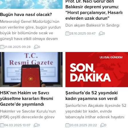
Prof. Dr. Naci Görür’den
Balıkesir depremi yorumu:
“Horst parçalanıyor, Hasarlı
Bugün hava nasıl olacak?
evlerden uzak durun”
Meteoroloji Genel Müdürlüğü’nün
Dün akşam Balıkesir’in Sındırgı
son verilerine göre, bugün yurdun
ilçesinde meydana gelen 6.1
büyük bir bölümünde sıcak ve
28.10.2025 00:47
0
büyüklüğündeki depremin
güneşli hava etkili olmaya devam
ardından, yer bilimci Prof. Dr. Naci
edecek. Sıcaklıklar özellikle güney
21.08.2025 09:28
0
Görür’den ilk teknik değerlendirme
kesimlerde mevsim normallerinin
ve uyarı geldi. Görür, depremin
üzerinde seyredecek. Doğu
“parçalanan” bir fay bloğu (horst)
Karadeniz kıyıları ile Artvin ve
üzerinde meydana geldiğini
Ardahan çevrelerinde ise yerel
belirterek, “Hasarlı evlerden uzak
sağanak yağış geçişleri bekleniyor.
durun,” uyarısını yineledi. Haber
Haber Merkezi – Meteoroloji Genel
Merkezi – Deprem uzmanı Prof. Dr.
Müdürlüğü (MGM), 21 Ağustos...
Naci Görür, Sındırgı’da...
HSK’nın Hakim ve Savcı
Şanlıurfa’da 52 yaşındaki
yükseltme kararları Resmi
kadın yaşamına son verdi
Gazete’de yayımlandı
Şanlıurfa’nın Akçakale ilçesinde 52
Hakimler ve Savcılar Kurulu’nun
yaşındaki bir kadın, evinde
(HSK) çeşitli derecelerde görev
tabancayla intihar ederek hayatını
sürelerini tamamlayan hakim ve
kaybetti. Olay, Akçakale ilçesine
04.03.2025 13:07
0
20.03.2025 20:22
0