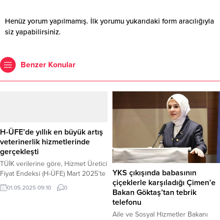
Henüz yorum yapılmamış. İlk yorumu yukarıdaki form aracılığıyla
siz yapabilirsiniz.
Benzer Konular
H-ÜFE’de yıllık en büyük artış
veterinerlik hizmetlerinde
gerçekleşti
TÜİK verilerine göre, Hizmet Üretici
YKS çıkışında babasının
Fiyat Endeksi (H-ÜFE) Mart 2025’te
çiçeklerle karşıladığı Çimen’e
yıllık yüzde 37,94, aylık ise yüzde
01.05.2025 09:10
0
Bakan Göktaş’tan tebrik
2,25 arttı. En yüksek artış mesleki,
telefonu
bilimsel ve teknik hizmetlerde
görülürken, yıllık bazda en büyük
Aile ve Sosyal Hizmetler Bakanı