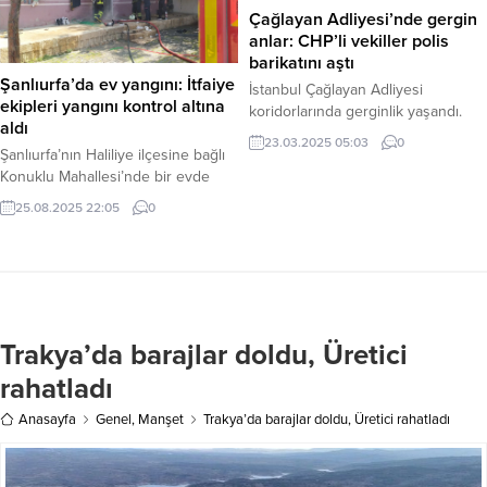
önce vefat eden babası Mehmet
Haber Merkezi – Cumhurbaşkanı
Çağlayan Adliyesi’nde gergin
Reisoğlu’nun vefatının 40. günü
Erdoğan ve eşi Emine Erdoğan’ı
anlar: CHP’li vekiller polis
münasebetiyle bir anma yemeği
taşıyan özel uçak, Türkiye saati ile
barikatını aştı
düzenlendi. Genel Başkan...
akşam saatlerinde John F. Kennedy
Şanlıurfa’da ev yangını: İtfaiye
İstanbul Çağlayan Adliyesi
Uluslararası...
ekipleri yangını kontrol altına
koridorlarında gerginlik yaşandı.
aldı
Cumhuriyet Halk Partisi (CHP)
23.03.2025 05:03
0
milletvekillerinin, adliyenin 6.
Şanlıurfa’nın Haliliye ilçesine bağlı
katında bulunan sulh ceza
Konuklu Mahallesi’nde bir evde
hakimliklerinin bulunduğu bölüme
çıkan yangın, itfaiye ekiplerinin
25.08.2025 22:05
0
girmesi polis tarafından
zamanında müdahalesiyle kontrol
engellenmeye çalışıldı. Bunun
altına alınarak söndürüldü. Şanlıurfa
üzerine vekillerin polis barikatlarını
– Olay, Konuklu Mahallesi’nde
aştığı bildirildi. Edinilen bilgilere
bulunan bir evde meydana geldi.
göre, CHP’li milletvekilleri, çeşitli
Henüz belirlenemeyen bir nedenle
gerekçelerle Çağlayan Adliyesi’ne
çıkan yangını gören vatandaşlar,
Trakya’da barajlar doldu, Üretici
geldi. Ancak vekillerin, sulh ceza
durumu hemen 112 Acil Çağrı
hakimliklerinin bulunduğu 6. kata...
Merkezi’ne bildirdi. İhbar üzerine
rahatladı
olay yerine hızla sevk edilen...
Anasayfa
Genel
,
Manşet
Trakya’da barajlar doldu, Üretici rahatladı