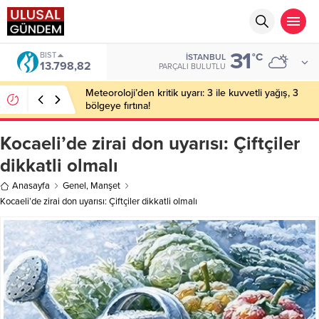
31
DOLAR
°C
İSTANBUL
47,5921
PARÇALI BULUTLU
Bakan Gürlek’in eşine yönelik eylem hazırlığı: 2
şüpheli tutuklandı
Kocaeli’de zirai don uyarısı: Çiftçiler
dikkatli olmalı
Anasayfa
Genel
,
Manşet
Kocaeli’de zirai don uyarısı: Çiftçiler dikkatli olmalı