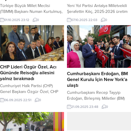
Türkiye Büyük Millet Meclisi
Yeni Yol Partisi Antalya Milletvekili
(TBMM) Başkanı Numan Kurtulmuş,
Şerafettin Kılıç, 2025-2026 üretim
Meclis’in yeni yasama yılı açılışında
yılı için açıklanan şeker pancarı alım
01.10.2025 23:12
0
07.10.2025 22:03
0
yaptığı konuşmada, son günlerdeki
fiyatını sert bir dille eleştirdi. Kılıç,
“meşruiyet” tartışmalarına sert bir
“Bu kadar stratejik bir üründe,
dille yanıt verdi. Kurtulmuş,
maliyetinin altında fiyat belirlemek
“Türkiye’de siyasi meşruiyetin bir
bütün sektöre darbe vurmak
tane kaynağı vardır. O da bizatihi
anlamına gelir,” dedi. Haber
milletin iradesidir. Milletten başka
Merkezi – Kılıç, Meclis’te
hiçbir gücün, iç ve dış gücün bu
düzenlediği basın toplantısında
ülkenin yönetimine meşruiyet
gündemdeki konulara ilişkin
CHP Lideri Özgür Özel, Acı
sağlamak...
partisinin görüşlerini...
Gününde Reisoğlu ailesini
Cumhurbaşkanı Erdoğan, BM
yalnız bırakmadı
Genel Kurulu İçin New York’a
ulaştı
Cumhuriyet Halk Partisi (CHP)
Genel Başkanı Özgür Özel, CHP
Cumhurbaşkanı Recep Tayyip
Gaziantep İl Başkanı Reis
Erdoğan, Birleşmiş Milletler (BM)
06.09.2025 22:51
0
Reisoğlu’nun babası merhum
80. Genel Kurulu genel
21.09.2025 23:48
0
Mehmet Reisoğlu için düzenlenen
görüşmelerine katılmak ve bir dizi
anma programına katıldı. Haber
üst düzey temasta bulunmak üzere
Merkezi – CHP Gaziantep İl
Amerika Birleşik Devletleri’nin
Başkanı Reis Reisoğlu’nun bir süre
(ABD) New York kentine geldi.