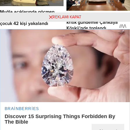
güçlerinin “etkili müdahalesi” ile
İstanbul İl Başkanlığı etrafında
büyük ölçüde kontrol altına
yaşanan siyasi ve hukuki gerilim
Muğla açıklarında göçmen
alındığını ancak sahadaki durumun
tırmanırken,...
Cumhurbaşkanlığı Kabinesi,
REKLAMI KAPAT
teknesi durduruldu: 37’si
hassasiyetini koruduğu...
kritik gündemle Çankaya
çocuk 42 kişi yakalandı
Köşkü’nde toplandı
Muğla’nın Datça ilçesi açıklarında,
Cumhurbaşkanlığı Kabinesi,
İtalya rotası üzerinde olduğu
Cumhurbaşkanı Recep Tayyip
belirlenen bir yelkenli teknede
12.10.2025 11:34
0
Erdoğan başkanlığında Çankaya
37’si düzensiz göçmen, 5’i çocuk
10.11.2024 19:20
0
Köşkü’nde bir araya geldi.
ve 2’si göçmen kaçakçısı şüphelisi
Toplantının, 10 Kasım Atatürk’ü
olmak üzere toplam 44 kişi Sahil
Anma Günü’nde ve Anıtkabir
Güvenlik ekipleri tarafından
Künye
Üyelik
ziyareti ile Atatürk Kültür, Dil ve
yakalandı. Haber Merkezi – Sahil
Tarih Yüksek Kurumu’nun yeni
Güvenlik Komutanlığı’ndan yapılan
Tüm Yazarlar
İletişim
binasında düzenlenen anma
açıklamaya göre, 10 Ekim 2025
töreninin ardından
Cuma günü sabah saat 06:15’te
gerçekleştirilmesi dikkat çekti.
Datça...
Gizlilik politikası
Nöbetçi Eczaneler
Kabine toplantısında, Türkiye ve
dünya gündemindeki önemli
Hizmet Şartları
Gazete Manşetleri
gelişmelerin ele alınması
bekleniyor. Muhtemel...
Burçlar
Sitene Ekle