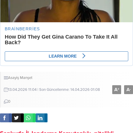
Asayiş
Manşet
A
A
+
-
13.04.2026 11:04 | Son Güncellenme: 14.04.2026 01:08
0