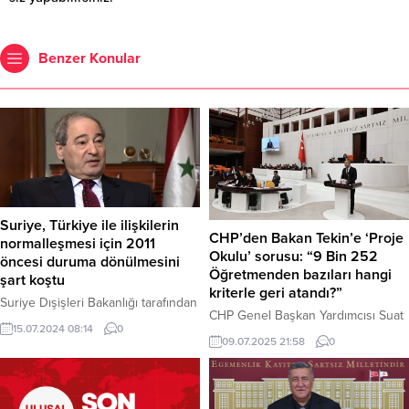
Benzer Konular
Suriye, Türkiye ile ilişkilerin
CHP’den Bakan Tekin’e ‘Proje
normalleşmesi için 2011
Okulu’ sorusu: “9 Bin 252
öncesi duruma dönülmesini
Öğretmenden bazıları hangi
şart koştu
kriterle geri atandı?”
Suriye Dışişleri Bakanlığı tarafından
CHP Genel Başkan Yardımcısı Suat
yapılan açıklamada, Türkiye ile
15.07.2024 08:14
0
Özçağdaş, proje okullarında görev
ilişkilerin normalleşmesinin, 2011
09.07.2025 21:58
0
süreleri uzatılmayan 9 bin 252
öncesi duruma dönülmesine bağlı
öğretmenden bazılarının daha
olduğu vurgulandı. Bakanlık, iki
sonra “müdahalelerle” yeniden
ülke arasındaki ilişkilerin temelinde
atandığı iddialarını Meclis