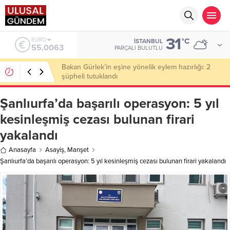
31
ALTIN
°C
İSTANBUL
6.543,59
PARÇALI BULUTLU
Ahbap Derneği’nde milyonluk vurgun iddiası: Haluk
Levent ve Ekibine gözaltı
Şanlıurfa’da başarılı operasyon: 5 yıl
kesinleşmiş cezası bulunan firari
yakalandı
Anasayfa
Asayiş
,
Manşet
Şanlıurfa’da başarılı operasyon: 5 yıl kesinleşmiş cezası bulunan firari yakalandı