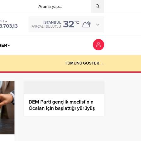
32
IST
°C
İSTANBUL
3.703,13
PARÇALI BULUTLU
ĞER
TÜMÜNÜ GÖSTER →
DEM Parti gençlik meclisi’nin
Öcalan için başlattığı yürüyüş
halfeti’ye ulaştı