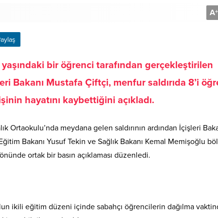
A
+
aylaş
aşındaki bir öğrenci tarafından gerçekleştirilen
işleri Bakanı Mustafa Çiftçi, menfur saldırıda 8’i öğr
inin hayatını kaybettiğini açıkladı.
k Ortaokulu’nda meydana gelen saldırının ardından İçişleri Bak
li Eğitim Bakanı Yusuf Tekin ve Sağlık Bakanı Kemal Memişoğlu bö
önünde ortak bir basın açıklaması düzenledi.
ulun ikili eğitim düzeni içinde sabahçı öğrencilerin dağılma vakti