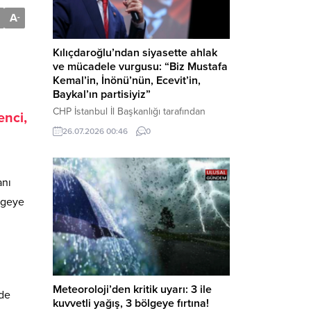
A
-
Kılıçdaroğlu’ndan siyasette ahlak
ve mücadele vurgusu: “Biz Mustafa
Kemal’in, İnönü’nün, Ecevit’in,
Baykal’ın partisiyiz”
CHP İstanbul İl Başkanlığı tarafından
enci,
düzenlenen Üye Katılım Töreni’nde
26.07.2026 00:46
0
konuşan Kemal Kılıçdaroğlu; partinin
tarihsel misyonundan siyasette ahlaka,
beşli çetelerle mücadeleden Aile
Destekleri Sigortası’na kadar birçok kritik
anı
konuda sert ve net mesajlar verdi. Haber
lgeye
Merkezi – CHP Genel Başkanı Kemal
Kılıçdaroğlu, Rauf Denktaş Kültür
Merkezi’nde gerçekleştirilen ve yeni
üyelere rozetlerinin takıldığı...
Meteoroloji’den kritik uyarı: 3 ile
nde
kuvvetli yağış, 3 bölgeye fırtına!