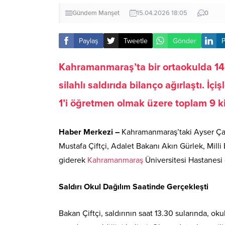
Gündem
Manşet
15.04.2026 18:05
0
Paylaş
Tweetle
Gönder
P
Kahramanmaraş’ta bir ortaokulda 14 y
silahlı saldırıda bilanço ağırlaştı. İç
1’i öğretmen olmak üzere toplam 9 kiş
Haber Merkezi –
Kahramanmaraş’taki Ayser Çalı
Mustafa Çiftçi, Adalet Bakanı Akın Gürlek, Mil
giderek
Kahramanmaraş
Üniversitesi Hastanesi 
Saldırı Okul Dağılım Saatinde Gerçekleşti
Bakan Çiftçi, saldırının saat 13.30 sularında, ok