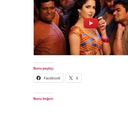
Bunu paylaş:
Facebook
X
Bunu beğen: