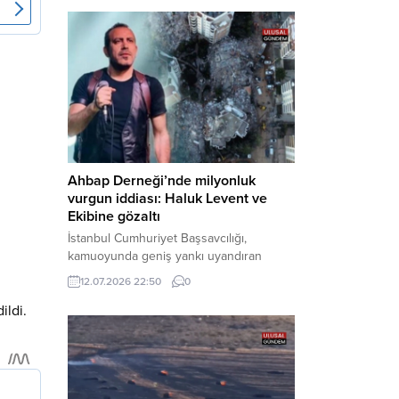
Bakırköy Cumhuriyet Başsavcılığı
tarafından yürütülen geniş kapsamlı
soruşturma çerçevesinde gözaltına
alınan şüphelilerin emniyetteki işlemleri
tamamlandı. Güvenlik birimlerindeki
sorgularının ardından yoğun güvenlik
önlemleri altında adliyeye sevk edilen
U.Y. ve...
Ahbap Derneği’nde milyonluk
vurgun iddiası: Haluk Levent ve
Ekibine gözaltı
İstanbul Cumhuriyet Başsavcılığı,
kamuoyunda geniş yankı uyandıran
Ahbap Derneği’ne yönelik kapsamlı bir
12.07.2026 22:50
0
.
soruşturma başlattığını ve Dernek
Başkanı Haluk Levent dâhil bazı
ildi.
şüphelilerin gözaltına alındığını açıkladı.
Yürütülen tahkikatın “Dernekler
Kanunu’na muhalefet”, “suçtan
kaynaklanan mal varlığı değerlerini
aklama” ve “örgüt” suçlamaları