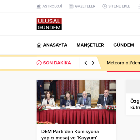
ASTROLOJİ
GAZETELER
SİTENE EKLE
ANASAYFA
MANŞETLER
GÜNDEM
SON DAKİKA
Meteoroloji’den k
Özgü
küfr
say
DEM Parti’den Komisyona
yapıcı mesaj ve ‘Kayyum’