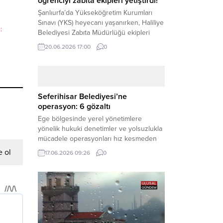
öğrenciyi zabıta ekipleri yetiştirdi!
Şanlıurfa’da Yükseköğretim Kurumları
Sınavı (YKS) heyecanı yaşanırken, Haliliye
:
Belediyesi Zabıta Müdürlüğü ekipleri
geleceğini belirleyecek sınava geç kalma
20.06.2026 17:00
0
tehlikesiyle karşı karşıya kalan bir
öğrencinin yardımına Hızır gibi yetişti.
Haber Merkezi – Geleceklerini
şekillendirmek için YKS salonlarının
yolunu tutan binlerce aday arasında,
Seferihisar Belediyesi’ne
sınav yerine zamanında ulaşamayan bir
operasyon: 6 gözaltı
öğrenci büyük bir panik yaşadı....
Ege bölgesinde yerel yönetimlere
yönelik hukuki denetimler ve yolsuzlukla
mücadele operasyonları hız kesmeden
devam ediyor. İzmir’in turistik ilçelerinden
 ol
17.06.2026 09:26
0
Seferihisar Belediyesi, sabah saatlerinde
düzenlenen şok bir rüşvet
operasyonuyla sarsıldı. Haber Merkezi –
İzmir Cumhuriyet Başsavcılığı
koordinesinde yürütülen geniş kapsamlı
yolsuzluk ve mali suçlar soruşturması
kapsamında düğmeye basıldı. Edinilen ilk