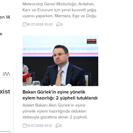
Meteoroloji Genel Müdürlüğü; Ardahan,
Kars ve Erzurum için yerel kuvvetli yağış
uyarısı yaparken; Marmara, Ege ve Doğu
en 14
Anadolu’nun belirli kesimlerinde ise
18.07.2026 10:02
0
saatte 60 kilometre hıza ulaşabilecek
de
kuvvetli rüzgarlara karşı vatandaşları
tedbirli olmaya çağırdı. Haber Merkezi –
Çevre, Şehircilik ve İklim Değişikliği
Bakanlığı Meteoroloji Genel Müdürlüğü,
ülke genelini kapsayan son hava...
Bakan Gürlek’in eşine yönelik
eylem hazırlığı: 2 şüpheli tutuklandı
Adalet Bakanı Akın Gürlek’in eşine
yönelik eylem hazırlığında oldukları
iddiasıyla gözaltına alınan 2 şüpheli,
çıkarıldıkları mahkemece tutuklanarak
13.07.2026 01:12
0
cezaevine gönderildi. Haber Merkezi –