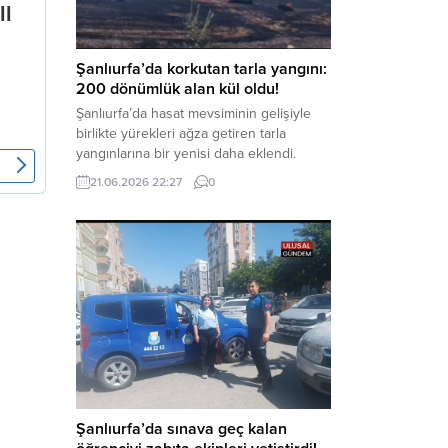
kapsamında derinleştirildiği bildirildi.
Haber Merkezi – Soruşturmanın
odağında, özellikle 6 Şubat...
Şanlıurfa’da korkutan tarla yangını:
200 dönümlük alan kül oldu!
Şanlıurfa’da hasat mevsiminin gelişiyle
birlikte yürekleri ağza getiren tarla
yangınlarına bir yenisi daha eklendi.
Hilvan ilçesinde çıkan yangında, 50
21.06.2026 22:27
0
dönümü biçilmemiş buğday olmak üzere
toplam 200 dönümlük arazi alevlere
teslim olarak küle döndü. Haber Merkezi
– Yangın, Şanlıurfa’nın Hilvan ilçesine
bağlı Agilmuz köyünde meydana geldi.
Edinilen bilgilere göre, henüz
belirlenemeyen...
Şanlıurfa’da sınava geç kalan