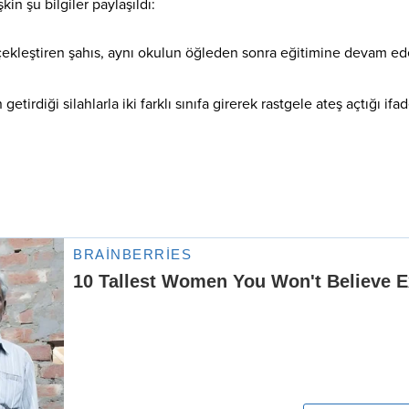
kin şu bilgiler paylaşıldı:
rçekleştiren şahıs, aynı okulun öğleden sonra eğitimine devam ed
tirdiği silahlarla iki farklı sınıfa girerek rastgele ateş açtığı ifa