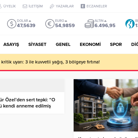
ÜYELİK
İLETİŞİM
YAZARLAR
ECZANELER
DOLAR
EURO
ALTIN
B
47,5639
54,9859
6.496,95
1
ASAYIŞ
SİYASET
GENEL
EKONOMİ
SPOR
Dİ
ritik uyarı: 3 ile kuvvetli yağış, 3 bölgeye fırtına!
r Özel’den sert tepki: “O
ü kendi anneme edilmiş
ıyorum”