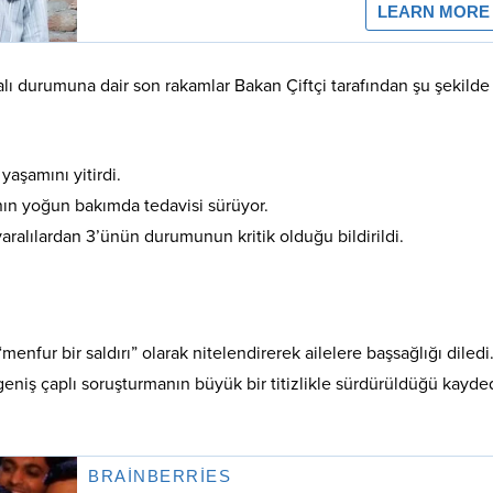
alı durumuna dair son rakamlar Bakan Çiftçi tarafından şu şekilde
yaşamını yitirdi.
nın yoğun bakımda tedavisi sürüyor.
ralılardan 3’ünün durumunun kritik olduğu bildirildi.
menfur bir saldırı” olarak nitelendirerek ailelere başsağlığı diledi
n geniş çaplı soruşturmanın büyük bir titizlikle sürdürüldüğü kayded