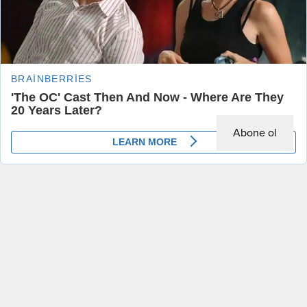
alındı. Yılmaz’ın polis nezaretinde...
seslendi
Anasayfa
Gündem
,
Manşet
Cumhurbaşkanı Erdoğan, Kabine Toplantısı‘nın ardından millete seslendi
Abone ol