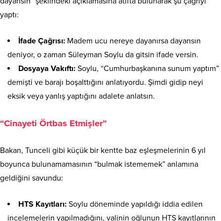
dayansın” şeklindeki açıklamasına atıfta bulunarak şu çağrıyı
yaptı:
İfade Çağrısı:
Madem ucu nereye dayanırsa dayansın
deniyor, o zaman Süleyman Soylu da gitsin ifade versin.
Dosyaya Vakıftı:
Soylu, “Cumhurbaşkanına sunum yaptım”
demişti ve barajı boşalttığını anlatıyordu. Şimdi gidip neyi
eksik veya yanlış yaptığını adalete anlatsın.
“Cinayeti Örtbas Etmişler”
Bakan, Tunceli gibi küçük bir kentte baz eşleşmelerinin 6 yıl
boyunca bulunamamasının “bulmak istememek” anlamına
geldiğini savundu:
HTS Kayıtları:
Soylu döneminde yapıldığı iddia edilen
incelemelerin yapılmadığını, valinin oğlunun HTS kayıtlarının