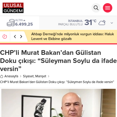
31
ALTIN
°C
İSTANBUL
6.499,25
PARÇALI BULUTLU
Ahbap Derneği’nde milyonluk vurgun iddiası: Haluk
Levent ve Ekibine gözaltı
CHP’li Murat Bakan’dan Gülistan
Doku çıkışı: “Süleyman Soylu da ifade
versin”
Anasayfa
Siyaset
,
Manşet
CHP’li Murat Bakan’dan Gülistan Doku çıkışı: “Süleyman Soylu da ifade versin”