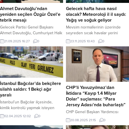
Ahmet Davutoğlu’ndan
Gelecek hafta hava nasıl
yeniden seçilen Özgür Özel’e
olacak? Meteoroloji il il saydı:
tebrik mesajı
Yağış ve soğuk geliyor
Gelecek Partisi Genel Başkanı
Mevsim normallerinin üzerinde
Ahmet Davutoğlu, Cumhuriyet Halk
seyreden sıcak havalar yerini
Partisi’nin (CHP) 22. Olağanüstü
serinliğe bırakıyor. Meteoroloji
21.09.2025 16:27
0
23.11.2025 10:43
0
Kurultayı’nda güven tazeleyerek
Genel Müdürlüğü’nün tahminlerine
yeniden genel başkanlığa seçilen
göre, Pazartesi gününden itibaren
Özgür Özel’i tebrik etti. Haber
sıcaklıklar kuzey, iç ve batı
Merkezi – CHP’nin bugün
kesimlerde 4 ila 8 derece azalacak.
Ankara’da gerçekleştirdiği ve
Yeni haftada yurdun büyük
Özgür Özel’in tek aday olarak
bölümünde yağışlı hava hakim
girdiği olağanüstü kurultayın
olacak. Haber Merkezi –
İstanbul Bağcılar’da bekçilere
ardından siyasi liderlerden tebrik
Meteoroloji Genel Müdürlüğü’nden
CHP’li Yavuzyılmaz’dan
silahlı saldırı: 1 Bekçi ağır
mesajları gelmeye başladı. Gelecek
yapılan son değerlendirmelere
İktidara “Kayıp 1.4 Milyar
yaralı
Partisi Genel Başkanı...
göre, önümüzdeki hafta hava...
Dolar” suçlaması: “Para
İstanbul’un Bağcılar ilçesinde,
Jersey Adası’nda buharlaştı”
kimlik kontrolü yapmak isteyen
CHP Genel Başkan Yardımcısı
bekçilere yönelik silahlı saldırı
02.04.2025 12:02
0
Deniz Yavuzyılmaz, AK Parti
düzenlendi. Saldırıda bir bekçi ağır
20.08.2025 21:15
0
hükümetinin 2014-2018 yılları
yaralandı. Olay, Yüzyıl Mahallesi