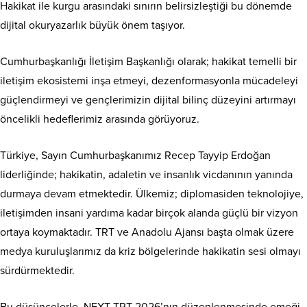
Hakikat ile kurgu arasındaki sınırın belirsizleştiği bu dönemde
dijital okuryazarlık büyük önem taşıyor.
Cumhurbaşkanlığı İletişim Başkanlığı olarak; hakikat temelli bir
iletişim ekosistemi inşa etmeyi, dezenformasyonla mücadeleyi
güçlendirmeyi ve gençlerimizin dijital bilinç düzeyini artırmayı
öncelikli hedeflerimiz arasında görüyoruz.
Türkiye, Sayın Cumhurbaşkanımız Recep Tayyip Erdoğan
liderliğinde; hakikatin, adaletin ve insanlık vicdanının yanında
durmaya devam etmektedir. Ülkemiz; diplomasiden teknolojiye,
iletişimden insani yardıma kadar birçok alanda güçlü bir vizyon
ortaya koymaktadır. TRT ve Anadolu Ajansı başta olmak üzere
medya kuruluşlarımız da kriz bölgelerinde hakikatin sesi olmayı
sürdürmektedir.
Bu düşüncelerle, NEXT TRT 2026’nın düzenlenmesinde emeği