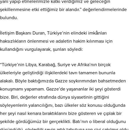
yani yapıp etmelerimizle katkı verdiğimiz ve geleceğin
şekillenmesine etki ettiğimiz bir alandır.” değerlendirmelerinde
bulundu.
İletişim Başkanı Duran, Türkiye’nin elindeki imkânları
haksızlıkların önlenmesi ve adaletin hakim kılınması için
kullandığını vurgulayarak, şunları söyledi:
“Türkiye’nin Libya, Karabağ, Suriye ve Afrika’nın birçok
ülkeleriyle geliştirdiği ilişkilerdeki tavrı tamamen bununla
alakalı. Böyle baktığımızda Gazze soykırımından bahsetmeden
konuşmamı yapamam. Gazze’de yaşananlar iki şeyi gösterdi
bize. Biri, değerler etrafında dünya siyasetinin gittiğini
söyleyenlerin yalancılığını, bazı ülkeler söz konusu olduğunda
her şeyi nasıl kenara bıraktıklarını bize gösteren ve çıplak bir
şekilde gördüğümüz bir gerçeklikti. Batı’nın o liberal olduğunu
düşündüğü, söylediği şeyin artık tabutuna son çivi çakılmış oldu.