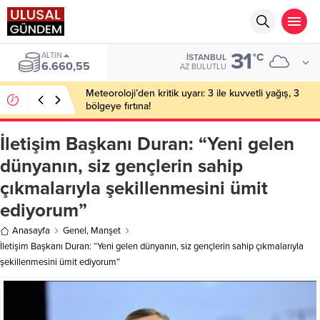
31
ALTIN
°C
İSTANBUL
6.660,55
AZ BULUTLU
Meteoroloji’den kritik uyarı: 3 ile kuvvetli yağış, 3
bölgeye fırtına!
İletişim Başkanı Duran: “Yeni gelen
dünyanın, siz gençlerin sahip
çıkmalarıyla şekillenmesini ümit
ediyorum”
Anasayfa
Genel
,
Manşet
İletişim Başkanı Duran: “Yeni gelen dünyanın, siz gençlerin sahip çıkmalarıyla
şekillenmesini ümit ediyorum”