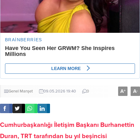
A
A
+
-
Genel
Manşet
09.05.2026 19:40
0
Cumhurbaşkanlığı İletişim Başkanı Burhanettin
Duran, TRT tarafından bu yıl beşincisi