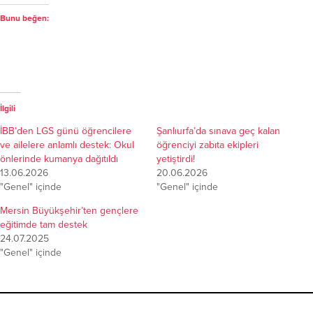
Bunu beğen:
İlgili
İBB’den LGS günü öğrencilere
Şanlıurfa’da sınava geç kalan
ve ailelere anlamlı destek: Okul
öğrenciyi zabıta ekipleri
önlerinde kumanya dağıtıldı
yetiştirdi!
13.06.2026
20.06.2026
"Genel" içinde
"Genel" içinde
Mersin Büyükşehir’ten gençlere
eğitimde tam destek
24.07.2025
"Genel" içinde