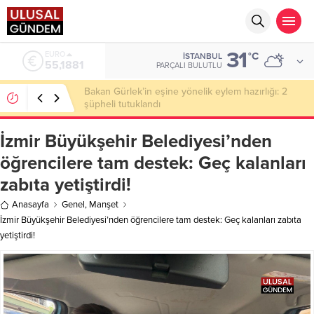
31
ALTIN
°C
İSTANBUL
6.660,55
PARÇALI BULUTLU
Ahbap Derneği’nde milyonluk vurgun iddiası: Haluk
Levent ve Ekibine gözaltı
İzmir Büyükşehir Belediyesi’nden
öğrencilere tam destek: Geç kalanları
zabıta yetiştirdi!
Anasayfa
Genel
,
Manşet
İzmir Büyükşehir Belediyesi’nden öğrencilere tam destek: Geç kalanları zabıta
yetiştirdi!