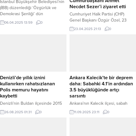
Cumhurbaşkanı Ahmet
İstanbul Büyükşehir Belediyesi’nin
Necdet Sezer’i ziyaret etti
(İBB) düzenlediği ‘Özgürlük ve
Demokrasi Şenliği’ dün
Cumhuriyet Halk Partisi (CHP)
Saraçhane’de coşkuyla devam etti.
Genel Başkanı Özgür Özel, 23
06.04.2025 13:59
0
Gündüz saatlerinde çocuklara
Nisan Ulusal Egemenlik ve Çocuk
23.04.2025 21:13
0
yönelik eğlenceli etkinliklerle
Bayramı dolayısıyla 10.
başlayan şenlik, akşam saatlerinde
Cumhurbaşkanı Ahmet Necdet
sevilen sanatçı Ozbi’nin konseri ve
Sezer’i ziyaret etti. CHP Genel
Cengiz Özdemir ile Önder Kaya’nın
Başkanı Özgür Özel, 23 Nisan
keyifli söyleşisiyle renkli bir geceye
2025 Çarşamba günü, Türkiye
dönüştü. Toplamda dokuz gün
Büyük Millet Meclisi’nin açılışının
sürmesi planlanan ve bugün sona
105. yıl dönümü ve Ulusal
eren Özgürlük...
Egemenlik ve Çocuk Bayramı
Denizli’de yıllık iznini
Ankara Kalecik’te bir deprem
vesilesiyle 10. Cumhurbaşkanı...
kullanırken rahatsızlanan
daha: Sabahki 4.1’in ardından
Polis memuru hayatını
3.5 büyüklüğünde artçı
kaybetti
sarsıntı
Denizli’nin Buldan ilçesinde 2015
Ankara’nın Kalecik ilçesi, sabah
yılından bu yana görev yapan 52
saatlerinde yaşanan 4.1
26.08.2025 01:31
0
11.09.2025 23:11
0
yaşındaki polis memuru Mehmet
büyüklüğündeki depremin
Çomak, yıllık iznini geçirdiği evinde
ardından akşam saatlerinde bir artçı
aniden fenalaşarak kaldırıldığı
sarsıntıyla daha sallandı. AFAD, son
hastanede yaşamını yitirdi. Haber
depremin büyüklüğünü 3.5 olarak