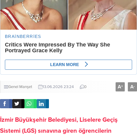
A
A
+
-
Genel
Manşet
13.06.2026 23:24
0
İzmir Büyükşehir Belediyesi, Liselere Geçiş
Sistemi (LGS) sınavına giren öğrencilerin