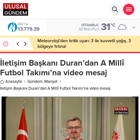
31
DOLAR
°C
İSTANBUL
47,7111
AZ BULUTLU
Bakan Gürlek’in eşine yönelik eylem hazırlığı: 2
şüpheli tutuklandı
İletişim Başkanı Duran’dan A Millî
Futbol Takımı’na video mesaj
Anasayfa
Gündem
,
Manşet
İletişim Başkanı Duran’dan A Millî Futbol Takımı’na video mesaj