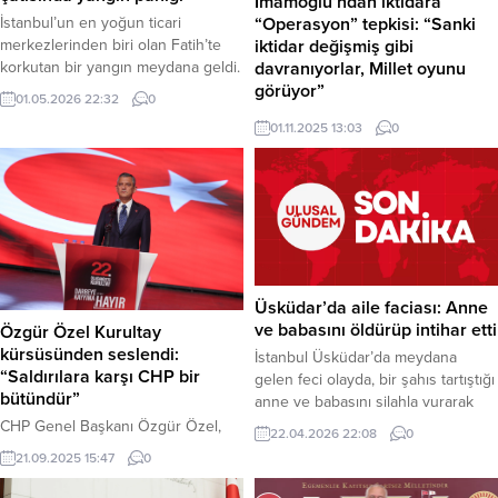
İmamoğlu’ndan iktidara
İstanbul’un en yoğun ticari
“Operasyon” tepkisi: “Sanki
merkezlerinden biri olan Fatih’te
iktidar değişmiş gibi
korkutan bir yangın meydana geldi.
davranıyorlar, Millet oyunu
Mercan Mahallesi, Uzunçarşı
görüyor”
01.05.2026 22:32
0
Caddesi üzerinde bulunan 5 katlı
Tutuklu İBB Başkanı ve
01.11.2025 13:03
0
bir iş yerinin çatı katında henüz
Cumhurbaşkanı adayı Ekrem
belirlenemeyen bir sebeple alevler
İmamoğlu, son dönemde art arda
yükselmeye başladı. Tarihi
gelen yasa dışı bahis, kara para ve
yarımadanın dar sokaklarında
hakem operasyonlarına dikkat
yükselen yoğun dumanlar,
çekerek, “Sanki Türkiye’de iktidar
çevredeki vatandaşlar ve esnaf
değişmiş hukuk geri gelmiş de
arasında kısa süreli paniğe neden
yıllardır suç işleyenler
oldu....
temizleniyormuş gibi davranıyorlar.
Üsküdar’da aile faciası: Anne
Ama millet bu oyunu görüyor,” dedi.
ve babasını öldürüp intihar etti
Özgür Özel Kurultay
Haber Merkezi – İBB Başkanı ve
kürsüsünden seslendi:
İstanbul Üsküdar’da meydana
Cumhurbaşkanı...
“Saldırılara karşı CHP bir
gelen feci olayda, bir şahıs tartıştığı
bütündür”
anne ve babasını silahla vurarak
öldürdükten sonra aynı silahla
CHP Genel Başkanı Özgür Özel,
22.04.2026 22:08
0
kendi yaşamına son verdi. Haber
partisinin “Darbeye ve Kayyıma
21.09.2025 15:47
0
Merkezi –Olay, Üsküdar Küçüksu
Hayır” gündemiyle toplanan 22.
Mahallesi Barbaros Paşa Caddesi
Olağanüstü Kurultayı’nda yaptığı