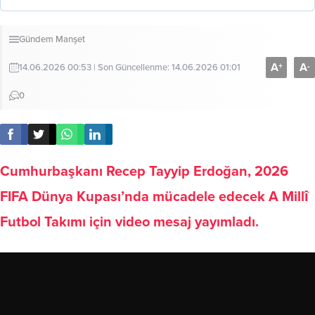
Gündem
Manşet
A
A
+
-
14.06.2026 00:53 | Son Güncellenme: 14.06.2026 01:01
0
Cumhurbaşkanı Recep Tayyip Erdoğan, 2026
FIFA Dünya Kupası’nda mücadele edecek A Millî
Futbol Takımı için video mesaj yayımladı.