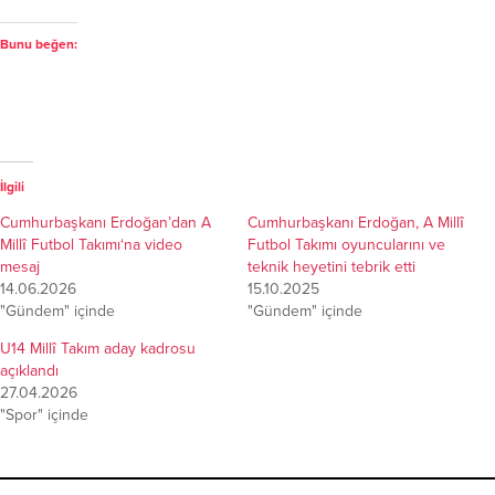
Bunu beğen:
İlgili
Cumhurbaşkanı Erdoğan’dan A
Cumhurbaşkanı Erdoğan, A Millî
Millî Futbol Takımı‘na video
Futbol Takımı oyuncularını ve
mesaj
teknik heyetini tebrik etti
14.06.2026
15.10.2025
"Gündem" içinde
"Gündem" içinde
U14 Millî Takım aday kadrosu
açıklandı
27.04.2026
"Spor" içinde