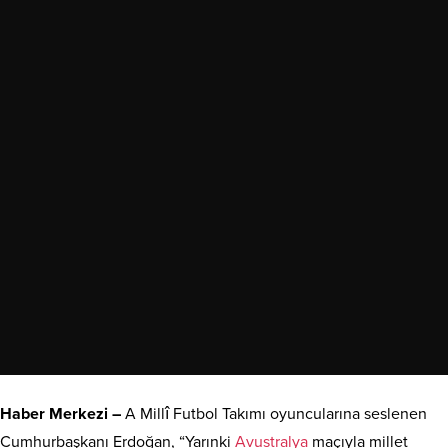
Haber Merkezi –
A Millî Futbol Takımı oyuncularına seslenen
Cumhurbaşkanı Erdoğan, “Yarınki
Avustralya
maçıyla millet