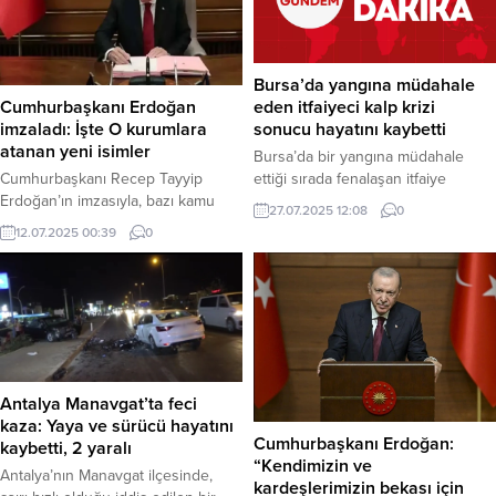
Bursa’da yangına müdahale
eden itfaiyeci kalp krizi
Cumhurbaşkanı Erdoğan
sonucu hayatını kaybetti
imzaladı: İşte O kurumlara
atanan yeni isimler
Bursa’da bir yangına müdahale
ettiği sırada fenalaşan itfaiye
Cumhurbaşkanı Recep Tayyip
personeli Ramazan Şaşkın,
Erdoğan’ın imzasıyla, bazı kamu
27.07.2025 12:08
0
geçirdiği kalp krizi sonucu hayatını
kurumlarına ilişkin yeni atama
12.07.2025 00:39
0
kaybetti. Acı haberi Bursa
kararları bu gece yarısı Resmi
Büyükşehir Belediye Başkanı
Gazete’de yayımlandı. ANKARA –
Mustafa Bozbey duyurdu. Bursa
Kararlara göre, Alevi Bektaşi Kültür
İtfaiyesi, kahraman bir personelini
ve Cemevi Başkanlığı ile Yunus
görev başında kaybetmenin
Emre Vakfı’nın yönetiminde önemli
üzüntüsünü yaşıyor. Edinilen
değişiklikler yapıldı. Alevi Bektaşi
bilgiye göre, itfaiye personeli
Kültür ve Cemevi Başkanlığı’na
Ramazan Şaşkın, kentte çıkan bir
Esma Ersin Atandı Yayımlanan
Antalya Manavgat’ta feci
yangına ekibiyle birlikte müdahale...
kararname ile Alevi Bektaşi...
kaza: Yaya ve sürücü hayatını
Cumhurbaşkanı Erdoğan:
kaybetti, 2 yaralı
“Kendimizin ve
Antalya’nın Manavgat ilçesinde,
kardeşlerimizin bekası için