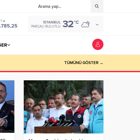
32
ST
°C
İSTANBUL
.785,25
PARÇALI BULUTLU
ĞER
TÜMÜNÜ GÖSTER →