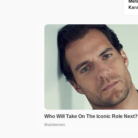
Mete
Kara
ve H