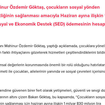
hinur Özdemir Göktaş, çocukların sosyal yönden
liğinin sağlanması amacıyla Haziran ayına ilişkin 
Sosyal ve Ekonomik Destek (SED) ödemesinin hesap
nı Mahinur Özdemir Göktaş, yaptığı açıklamada, çocuklara yönel
farklı ihtiyaçlarını gözeterek hizmetleri çeşitlendirdiklerini bildir
msal değerlerin korunmasında önemli bir rolü olduğunu hatırlata
i ile çocukları, ailelerinin yanında ve sosyal çevreleri içerisin
 kendine güvenen birer fert olarak yetişmeleri, güvenli ve sevgi do
larının altını çizen Bakan Göktaş, bu kapsamda, “Çocukların sosya
in sağlanması için haziran ayına ilişkin 1 milyar 830 milyon lira