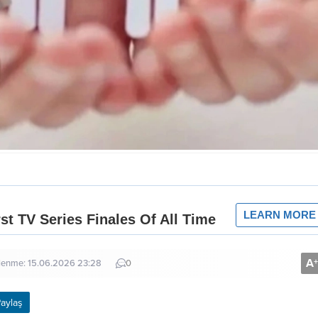
A
+
llenme: 15.06.2026 23:28
0
aylaş