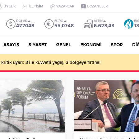
ÜYELİK
İLETİŞİM
YAZARLAR
ECZANELER
DOLAR
EURO
ALTIN
BI
47,7048
55,0748
6.623,43
13
ASAYIŞ
SİYASET
GENEL
EKONOMİ
SPOR
Dİ
ritik uyarı: 3 ile kuvvetli yağış, 3 bölgeye fırtına!