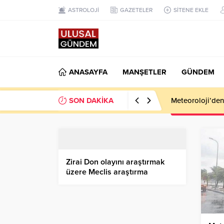
ASTROLOJİ
GAZETELER
SİTENE EKLE
ANASAYFA
MANŞETLER
GÜNDEM
SON DAKİKA
Meteoroloji’den k
Zirai Don olayını araştırmak
üzere Meclis araştırma
komisyonu kuruldu