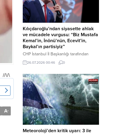
Kılıçdaroğlu’ndan siyasette ahlak
ve mücadele vurgusu: “Biz Mustafa
Kemal’in, İnönü’nün, Ecevit’in,
Baykal’ın partisiyiz”
CHP İstanbul İl Başkanlığı tarafından
düzenlenen Üye Katılım Töreni’nde
26.07.2026 00:46
0
konuşan Kemal Kılıçdaroğlu; partinin
tarihsel misyonundan siyasette ahlaka,
beşli çetelerle mücadeleden Aile
Destekleri Sigortası’na kadar birçok kritik
konuda sert ve net mesajlar verdi. Haber
Merkezi – CHP Genel Başkanı Kemal
Kılıçdaroğlu, Rauf Denktaş Kültür
Merkezi’nde gerçekleştirilen ve yeni
A
-
üyelere rozetlerinin takıldığı...
Meteoroloji’den kritik uyarı: 3 ile