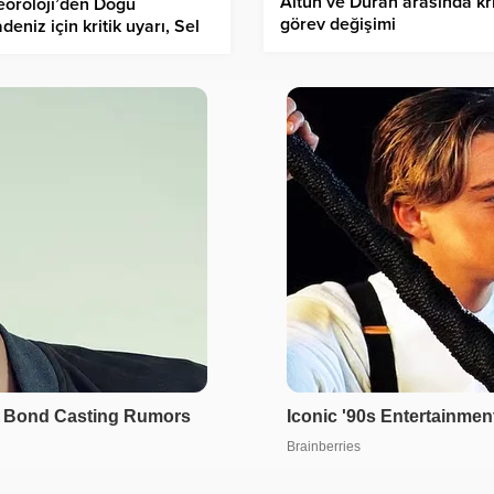
Altun ve Duran arasında kri
oroloji’den Doğu
görev değişimi
deniz için kritik uyarı, Sel
eyelan riski var!