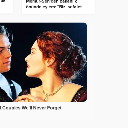
tik
Memur-Sen’den bakanlık
önünde eylem: “Bizi sefalet
ücretine razı etmeyin, Düzgün
teklifle gelin”