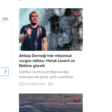
cezaevine gönderildi. Haber Merkezi –
Bakırköy Cumhuriyet Başsavcılığı
tarafından yürütülen geniş kapsamlı
soruşturma çerçevesinde gözaltına
alınan şüphelilerin emniyetteki işlemleri
tamamlandı. Güvenlik birimlerindeki
sorgularının ardından yoğun güvenlik
önlemleri altında adliyeye sevk edilen
U.Y. ve...
Ahbap Derneği’nde milyonluk
vurgun iddiası: Haluk Levent ve
Ekibine gözaltı
İstanbul Cumhuriyet Başsavcılığı,
kamuoyunda geniş yankı uyandıran
Ahbap Derneği’ne yönelik kapsamlı bir
12.07.2026 22:50
0
soruşturma başlattığını ve Dernek
Başkanı Haluk Levent dâhil bazı
şüphelilerin gözaltına alındığını açıkladı.
Yürütülen tahkikatın “Dernekler
Kanunu’na muhalefet”, “suçtan
kaynaklanan mal varlığı değerlerini