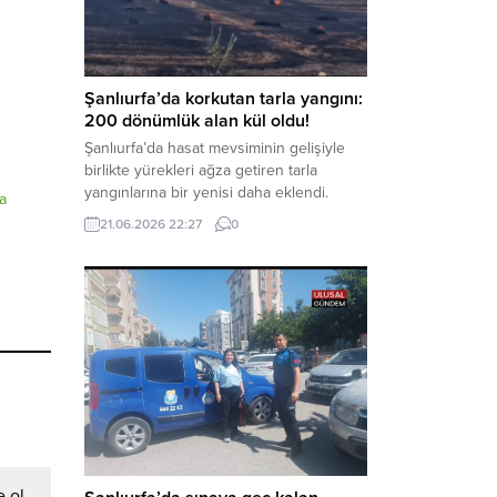
aklama” ve “örgüt” suçlamaları
kapsamında derinleştirildiği bildirildi.
Haber Merkezi – Soruşturmanın
odağında, özellikle 6 Şubat...
Şanlıurfa’da korkutan tarla yangını:
200 dönümlük alan kül oldu!
Şanlıurfa’da hasat mevsiminin gelişiyle
birlikte yürekleri ağza getiren tarla
yangınlarına bir yenisi daha eklendi.
a
Hilvan ilçesinde çıkan yangında, 50
21.06.2026 22:27
0
dönümü biçilmemiş buğday olmak üzere
toplam 200 dönümlük arazi alevlere
teslim olarak küle döndü. Haber Merkezi
– Yangın, Şanlıurfa’nın Hilvan ilçesine
bağlı Agilmuz köyünde meydana geldi.
Edinilen bilgilere göre, henüz
belirlenemeyen...
 ol