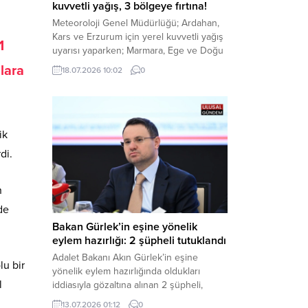
kuvvetli yağış, 3 bölgeye fırtına!
Meteoroloji Genel Müdürlüğü; Ardahan,
Kars ve Erzurum için yerel kuvvetli yağış
1
uyarısı yaparken; Marmara, Ege ve Doğu
Anadolu’nun belirli kesimlerinde ise
lara
18.07.2026 10:02
0
saatte 60 kilometre hıza ulaşabilecek
kuvvetli rüzgarlara karşı vatandaşları
tedbirli olmaya çağırdı. Haber Merkezi –
Çevre, Şehircilik ve İklim Değişikliği
Bakanlığı Meteoroloji Genel Müdürlüğü,
ik
ülke genelini kapsayan son hava...
di.
n
de
Bakan Gürlek’in eşine yönelik
eylem hazırlığı: 2 şüpheli tutuklandı
Adalet Bakanı Akın Gürlek’in eşine
lu bir
yönelik eylem hazırlığında oldukları
l
iddiasıyla gözaltına alınan 2 şüpheli,
çıkarıldıkları mahkemece tutuklanarak
13.07.2026 01:12
0