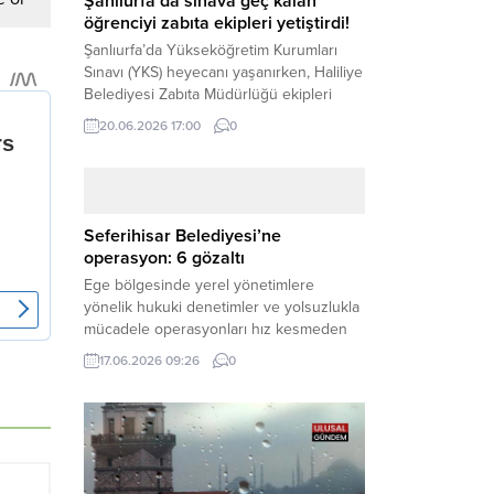
Şanlıurfa’da sınava geç kalan
öğrenciyi zabıta ekipleri yetiştirdi!
Şanlıurfa’da Yükseköğretim Kurumları
Sınavı (YKS) heyecanı yaşanırken, Haliliye
Belediyesi Zabıta Müdürlüğü ekipleri
geleceğini belirleyecek sınava geç kalma
20.06.2026 17:00
0
tehlikesiyle karşı karşıya kalan bir
öğrencinin yardımına Hızır gibi yetişti.
Haber Merkezi – Geleceklerini
şekillendirmek için YKS salonlarının
yolunu tutan binlerce aday arasında,
Seferihisar Belediyesi’ne
sınav yerine zamanında ulaşamayan bir
operasyon: 6 gözaltı
öğrenci büyük bir panik yaşadı....
Ege bölgesinde yerel yönetimlere
yönelik hukuki denetimler ve yolsuzlukla
mücadele operasyonları hız kesmeden
devam ediyor. İzmir’in turistik ilçelerinden
17.06.2026 09:26
0
Seferihisar Belediyesi, sabah saatlerinde
düzenlenen şok bir rüşvet
operasyonuyla sarsıldı. Haber Merkezi –
İzmir Cumhuriyet Başsavcılığı
koordinesinde yürütülen geniş kapsamlı
yolsuzluk ve mali suçlar soruşturması