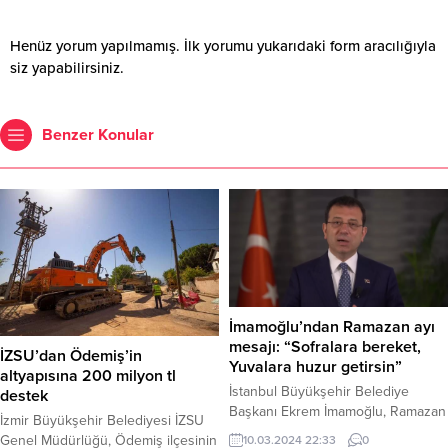
Henüz yorum yapılmamış. İlk yorumu yukarıdaki form aracılığıyla
siz yapabilirsiniz.
Benzer Konular
İmamoğlu’ndan Ramazan ayı
mesajı: “Sofralara bereket,
İZSU’dan Ödemiş’in
Yuvalara huzur getirsin”
altyapısına 200 milyon tl
İstanbul Büyükşehir Belediye
destek
Başkanı Ekrem İmamoğlu, Ramazan
İzmir Büyükşehir Belediyesi İZSU
ayının gelmesi dolayısıyla bir mesaj
Genel Müdürlüğü, Ödemiş ilçesinin
10.03.2024 22:33
0