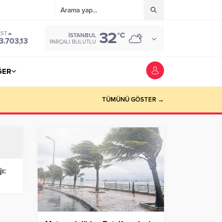
32
IST
°C
İSTANBUL
3.703,13
PARÇALI BULUTLU
ĞER
TÜMÜNÜ GÖSTER →
ı:
mdik