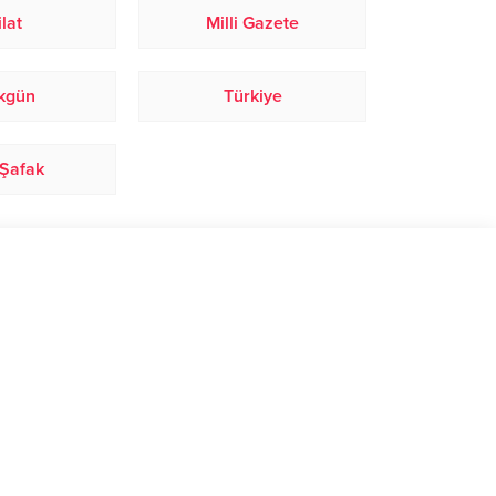
lat
Milli Gazete
kgün
Türkiye
 Şafak