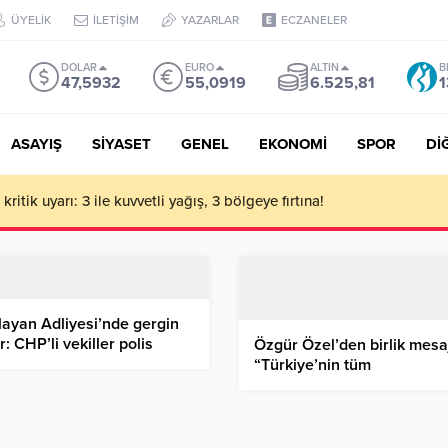
ÜYELİK
İLETİŞİM
YAZARLAR
ECZANELER
DOLAR
EURO
ALTIN
B
47,5932
55,0919
6.525,81
1
ASAYIŞ
SİYASET
GENEL
EKONOMİ
SPOR
Dİ
ritik uyarı: 3 ile kuvvetli yağış, 3 bölgeye fırtına!
ayan Adliyesi’nde gergin
r: CHP’li vekiller polis
Özgür Özel’den birlik mesaj
katını aştı
“Türkiye’nin tüm
demokratlarıyla birlikte di
duracağız”