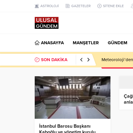
ASTROLOJİ
GAZETELER
SİTENE EKLE
ANASAYFA
MANŞETLER
GÜNDEM
SON DAKİKA
Meteoroloji’den k
Çağl
anla
bari
İstanbul Barosu Başkanı
Kaboğlu ve yönetim kurulu