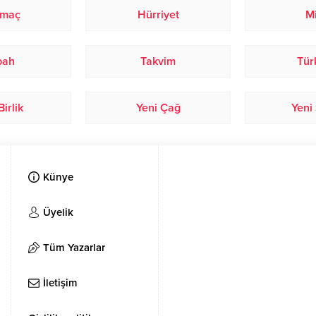
omaç
Hürriyet
Mi
bah
Takvim
Tür
Birlik
Yeni Çağ
Yeni
Künye
Üyelik
Tüm Yazarlar
İletişim