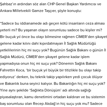
Şahbaz’ın ardından söz alan CHP Genel Başkan Yardımcısı ve
Ankara Milletvekili Gamze Taşçıer, şöyle konuştu:
“Sadece bu iddianamede adı geçen kötü insanların ceza alması
yeterli mi? Bu yaşanan olayın sorumlusu sadece bu kişiler mi?
Bir buçuk yıl önce bu olayı bilmesine rağmen CİMER’den şikayet
gelene kadar kılını dahi kıpırdatmayan İl Sağlık Müdürlüğü
yetkililerinin hiç mi suçu yok? Bugünün Sağlık Bakanı o günün İl
Sağlık Müdürü, CİMER’den şikayet gelene kadar işlem
yapmadıysa onun hiç mi suçu yok? Dönemin Sağlık Bakanı
Fahrettin Koca, ‘bir buçuk yıl büyük bir titizlikle bu olayı takip
ediyoruz’ derken, bu teknik takip yapılırken yedi çocuk ölüyor
ve Bakanlık buna seyirci kalıyor. Bu Bakanlığın hiç mi suçu yok?
Yine aynı şekilde ‘Sağlıkta Dönüşüm’ adı altında sağlığı
piyasalaştıran, kamu denetimini ortadan kaldıran ve bu sistemin
baş sorumlusu olan Recep Akdağ’ın hiç suçu yok mu? Sadece