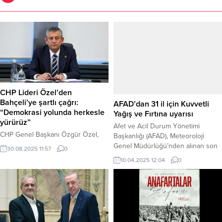
AFAD’dan 31 il için Kuvvetli
Yağış ve Fırtına uyarısı
Afet ve Acil Durum Yönetimi
Başkanlığı (AFAD), Meteoroloji
CHP Lideri Özel’den
Genel Müdürlüğü’nden alınan son
Bahçeli’ye şartlı çağrı:
bilgilere dayanarak bugün (10
10.04.2025 12:04
0
“Demokrasi yolunda herkesle
Nisan 2025) için 31 ilde kuvvetli
yürürüz”
hava olayları beklendiğini duyurdu.
Bu kapsamda 29 il için “sarı”,
CHP Genel Başkanı Özgür Özel,
Hakkari ve Van için ise “turuncu”
MHP Genel Başkanı Devlet
30.08.2025 11:57
0
kodlu uyarı verildi. AFAD’dan
Bahçeli’nin hukukun üstünlüğü ve
yapılan açıklamaya göre, bugün
demokratikleşme beklentilerinin
Doğu Anadolu’nun doğusu,
mevcut ittifak ortağıyla
Güneydoğu...
yürüyemeyecek noktaya gelmesi
durumunda, “demokrasi yolunda
birlikte yürümeye” açık olduklarını
belirtti. Özel ayrıca, son anketlerde