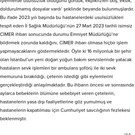
işlemlerde usulsüzlük olduğunu gördük, ekpikrizleri boş, eksik,
doldurulmamış dosyalar vardı’ şeklinde beyanda bulunmuşlardır.
Bu ifade 2023 yılı başında bu hastanelerdeki usulsüzlükleri
tespit eden İl Sağlık Müdürlüğü’nün 27 Mart 2023 tarihli isimsiz
CİMER ihbarı sonucunda durumu Emniyet Müdürlüğü’ne
bildirmek zorunda kaldığını, CİMER ihbarı olmasa hiçbir işlem
yapmayacaklarını göstermektedir. Öyle ki 16 milyonluk bir şehir
olan İstanbul’un yeni doğan yoğun bakım servislerinde yatacak
hastaların sevk işlemleri bir ambulans şoförü ile iki sevk
memuruna bırakıldığı, çetenin istediği gibi eylemlerini
gerçekleştirdiği anlaşılmaktadır. Bu ihbarın öncesi ve sonrasında
aylarca bebeklerin ölümüne sebebiyet veren çetelerin,
hastanelerin yasa dışı faaliyetlerine göz yumulmuş ve
hastanelerin kapatılması için Cumhuriyet savcılığının fezlekesi
beklenmiştir.