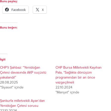
Bunu paylaş:
Facebook
X
Bunu beğen:
İlgili
CHP’li Şahbaz: “Yenidoğan
CHP Bursa Milletvekili Kayıhan
Çetesi davasında AKP suçüstü
Pala, “Sağlıkta dönüşüm
yakalandı!”
programından bir an önce
28.08.2025
vazgeçilmeli
"Siyaset" içinde
22.10.2024
"Manşet" içinde
Şanlıurfa milletvekili Ayan’dan
Yenidoğan Çetesi sorusu
22.10.2024