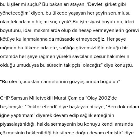
bu kişiler mi suçlu? Bu bakanları atayan, ‘Devleti şirket gibi
yöneteceğim’ diyen, bu ülkede yaşayan her şeyin sorumlusu
olan tek adamın hiç mi suçu yok? Bu işin siyasi boyutunu, idari
boyutunu, idari makamlarda olup da hesap vermeyenlerin görevi
kötüye kullanmalarına da müsaade etmeyeceğiz. Her şeye
rağmen bu ülkede adalete, sağlığa güvensizliğin olduğu bir
ortamda her şeye rağmen yürekli savcıların cesur hakimlerin
olduğu umuduysa bu sürecin takipçisi olacağız” diye konuştu.
“Bu ölen çocukların annelerinin gözyaşlarında boğulun”
CHP Samsun Milletvekili Murat Çam da “Olay 2002’de
başlamıştır. ‘Doktor efendi’ diye başlayan hikaye, ‘Ben doktorlara
iğne yaptırmam’ diyerek devam edip sağlık emeğinin
piyasalaştırıldığı, halkla sermayenin bu konuyu kendi arasında
çözmesinin beklenildiği bir sürece doğru devam etmiştir” diye