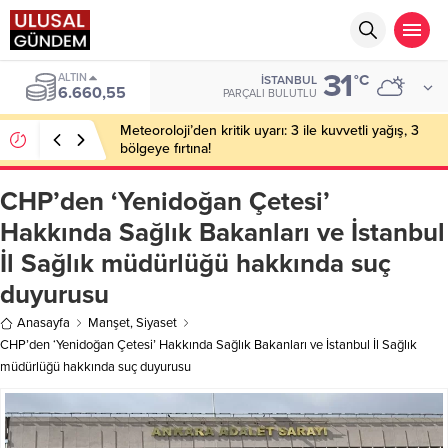
31
ALTIN
°C
İSTANBUL
6.660,55
PARÇALI BULUTLU
Meteoroloji’den kritik uyarı: 3 ile kuvvetli yağış, 3
bölgeye fırtına!
CHP’den ‘Yenidoğan Çetesi’
Hakkında Sağlık Bakanları ve İstanbul
İl Sağlık müdürlüğü hakkında suç
duyurusu
Anasayfa
Manşet
,
Siyaset
CHP’den ‘Yenidoğan Çetesi’ Hakkında Sağlık Bakanları ve İstanbul İl Sağlık
müdürlüğü hakkında suç duyurusu