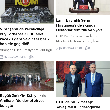
İzmir Bayraklı Şehir
Hastanesi’nde skandal:
Viranşehir’de kaçakçılığa
Doktorlar temizlik yapıyor!
büyük darbe! 2.680 adet
CHP Parti Sözcüsü ve İzmir
kaçak sigara ve cinsel içerikli
Milletvekili Deniz Yücel, İzmir
hap ele geçirildi!
Bayraklı Şehir Hastanesi’nde
12.03.2024 23:01
0
Viranşehir İlçe Emniyet Müdürlüğü
doktorların temizlik yapmak
Kom Büro Amirliği ekipleri,
zorunda kaldığını iddia ederek
26.05.2024 23:19
0
kaçakçılıkla mücadele kapsamında
skandalı Meclis gündemine taşıdı.
2 farklı operasyon düzenledi.
Yücel, “Bir hastane düşünün ki
Operasyonlarda toplam 2.680 adet
ameliyathanelerin temizliğini
gümrük kaçağı sigara, 796 adet
doktorlar yapıyor. Hastaları ve
cinsel içerikli hap ve 50 adet
malzemeleri ise hemşire ve
gümrük kaçağı puro ele geçirildi.
teknisyenler taşıyor” dedi. Yücel,
Kaçak ürünlere el koyulan
Sağlık Bakanı Fahrettin Koca’ya
operasyonlarda 2 şüpheli şahıs da
verdiği soru önergesinde, İzmir...
Büyük Zafer’in 103. yılında
yakalanarak gözaltına alındı.
Anıtkabir’de devlet zirvesi
CHP’de birlik mesajı:
Viranşehir İl Emniyet...
buluştu
Yavaş’tan Kılıçdaroğlu’na