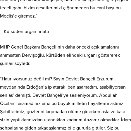
tecelligahı, bizim cesetlerimizi çiğnemeden bu cani başı bu
Meclis’e giremez.”
– Kürsüden urgan fırlattı
MHP Genel Başkanı Bahçeli’nin daha önceki açıklamalarını
anımsatan Dervişoğlu, kürsüden elindeki urganı göstererek
şunları söyledi:
“Hatırlıyorsunuz değil mi? Sayın Devlet Bahçeli Erzurum
meydanında Erdoğan’a ip atarak ‘ben asamadım, asabiliyorsan
sen as’ demişti. Devlet Bahçeli’ye sesleniyorum. Abdullah
Öcalan’ı asamadınız ama bu büyük milletin hayallerini astınız.
Şehitlerimiz, gözlerini kırpmadan ölüme giderken asla ve kata
sizin yaptıklarınızdan utandıkları kadar mutazarrır olmadılar. İdam
sehpalarına giden arkadaşlarımız bile gururla gittiler. Siz bu