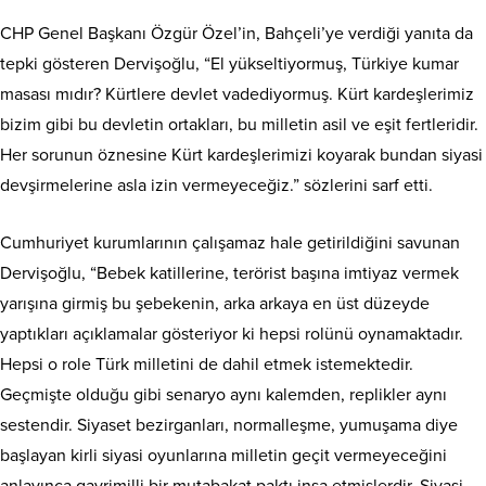
CHP Genel Başkanı Özgür Özel’in, Bahçeli’ye verdiği yanıta da
tepki gösteren Dervişoğlu, “El yükseltiyormuş, Türkiye kumar
masası mıdır? Kürtlere devlet vadediyormuş. Kürt kardeşlerimiz
bizim gibi bu devletin ortakları, bu milletin asil ve eşit fertleridir.
Her sorunun öznesine Kürt kardeşlerimizi koyarak bundan siyasi
devşirmelerine asla izin vermeyeceğiz.” sözlerini sarf etti.
Cumhuriyet kurumlarının çalışamaz hale getirildiğini savunan
Dervişoğlu, “Bebek katillerine, terörist başına imtiyaz vermek
yarışına girmiş bu şebekenin, arka arkaya en üst düzeyde
yaptıkları açıklamalar gösteriyor ki hepsi rolünü oynamaktadır.
Hepsi o role Türk milletini de dahil etmek istemektedir.
Geçmişte olduğu gibi senaryo aynı kalemden, replikler aynı
sestendir. Siyaset bezirganları, normalleşme, yumuşama diye
başlayan kirli siyasi oyunlarına milletin geçit vermeyeceğini