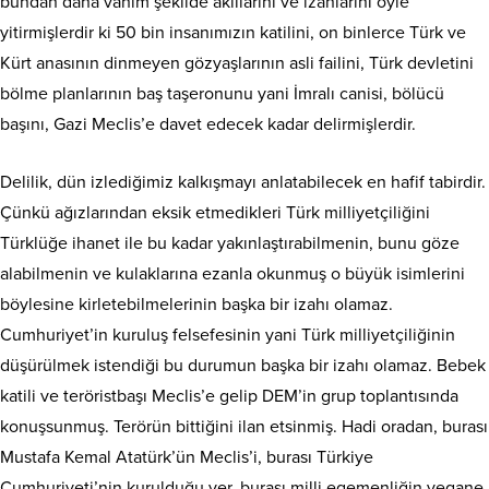
bundan daha vahim şekilde akıllarını ve izanlarını öyle
yitirmişlerdir ki 50 bin insanımızın katilini, on binlerce Türk ve
Kürt anasının dinmeyen gözyaşlarının asli failini, Türk devletini
bölme planlarının baş taşeronunu yani İmralı canisi, bölücü
başını, Gazi Meclis’e davet edecek kadar delirmişlerdir.
Delilik, dün izlediğimiz kalkışmayı anlatabilecek en hafif tabirdir.
Çünkü ağızlarından eksik etmedikleri Türk milliyetçiliğini
Türklüğe ihanet ile bu kadar yakınlaştırabilmenin, bunu göze
alabilmenin ve kulaklarına ezanla okunmuş o büyük isimlerini
böylesine kirletebilmelerinin başka bir izahı olamaz.
Cumhuriyet’in kuruluş felsefesinin yani Türk milliyetçiliğinin
düşürülmek istendiği bu durumun başka bir izahı olamaz. Bebek
katili ve teröristbaşı Meclis’e gelip DEM’in grup toplantısında
konuşsunmuş. Terörün bittiğini ilan etsinmiş. Hadi oradan, burası
Mustafa Kemal Atatürk’ün Meclis’i, burası Türkiye
Cumhuriyeti’nin kurulduğu yer, burası milli egemenliğin yegane