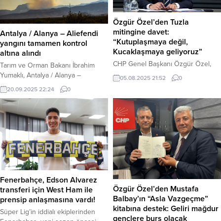
Mahallesi’nde meydana geldi.
Kaza, dün (Cumartesi) gece
Edinilen bilgiye göre, iki grup
saatlerinde Balıkayağı Köprülü
Özgür Özel’den Tuzla
arasında henüz bilinmeyen...
Kavşağı alt...
mitingine davet:
Antalya / Alanya – Aliefendi
“Kutuplaşmaya değil,
yangını tamamen kontrol
Kucaklaşmaya geliyoruz”
altına alındı
CHP Genel Başkanı Özgür Özel,
Tarım ve Orman Bakanı İbrahim
partisinin yarın akşam Tuzla’da
Yumaklı, Antalya / Alanya –
05.08.2025 21:52
0
düzenleyeceği halk buluşmasına
Aliefendi yangınının tamamen
20.09.2025 22:24
0
tüm yurttaşları davet etti. Özel,
kontrol altına alındığını bildirdi.
“İşçiye, emekliye, çiftçiye, memura
Haber Merkezi – Tarım ve Orman
adalet getirmek için geliyoruz!”
Bakanı İbrahim Yumaklı, ülkenin
dedi. Haber Merkezi – Cumhuriyet
bazı yerlerinde devam eden orman
Halk Partisi (CHP), halk
yangınları hakkında açıklama yaptı.
buluşmalarına İstanbul’un Tuzla
Bakan Yumaklı,
ilçesinde devam ediyor. CHP Genel
açıklamasında Antalya / Alanya –
Başkanı Özgür Özel, yarın (6
Aliefendi yangınının tamamen
Ağustos 2025, Çarşamba)...
kontrol altına alındığını bildirdi.
Fenerbahçe, Edson Alvarez
Yumaklı’nın...
Özgür Özel’den Mustafa
transferi için West Ham ile
Balbay’ın “Asla Vazgeçme”
prensip anlaşmasına vardı!
kitabına destek: Geliri mağdur
Süper Lig’in iddialı ekiplerinden
gençlere burs olacak