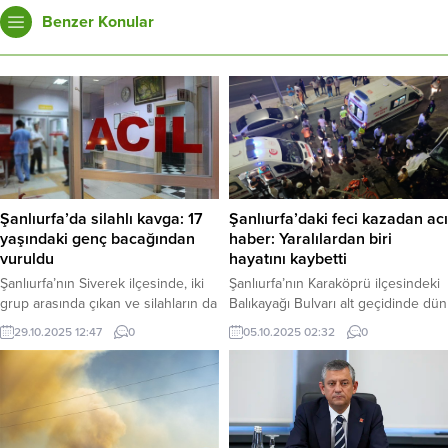
Benzer Konular
Şanlıurfa’da silahlı kavga: 17
Şanlıurfa’daki feci kazadan acı
yaşındaki genç bacağından
haber: Yaralılardan biri
vuruldu
hayatını kaybetti
Şanlıurfa’nın Siverek ilçesinde, iki
Şanlıurfa’nın Karaköprü ilçesindeki
grup arasında çıkan ve silahların da
Balıkayağı Bulvarı alt geçidinde dün
kullanıldığı kavgada 17 yaşındaki
gece meydana gelen zincirleme
29.10.2025 12:47
0
05.10.2025 02:32
0
Muhammed Emin Kasap, bacağına
trafik kazasının detayları ortaya
isabet eden mermiyle yaralandı.
çıktı. Hatalı sollama sonucu
Polis, olaya karışıp kaçan
meydana geldiği iddia edilen feci
şüphelileri yakalamak için çalışma
kazada, hafif ticari araç sürücüsü
başlattı. Haber Merkezi – Olay, dün
Mustafa Demir hayatını kaybetti, 4
Siverek ilçesi Güzelşehir
kişi de yaralandı. Haber Merkezi –