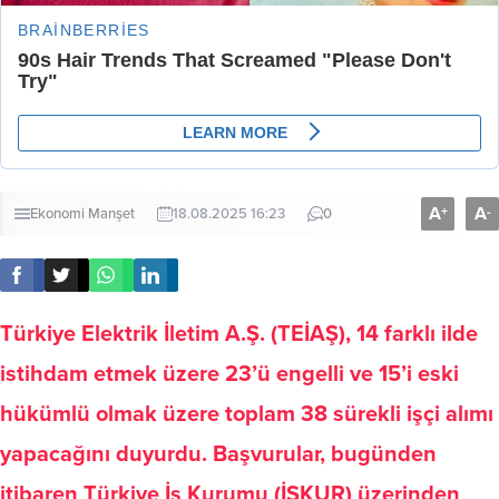
A
A
+
-
Ekonomi
Manşet
18.08.2025 16:23
0
Türkiye Elektrik İletim A.Ş. (TEİAŞ), 14 farklı ilde
istihdam etmek üzere 23’ü engelli ve 15’i eski
hükümlü olmak üzere toplam 38 sürekli işçi alımı
yapacağını duyurdu. Başvurular, bugünden
itibaren Türkiye İş Kurumu (İŞKUR) üzerinden