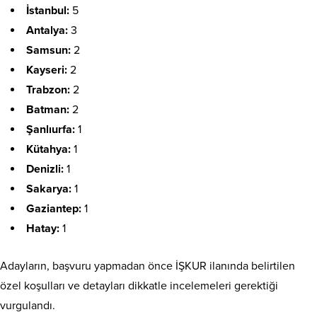
İstanbul:
5
Antalya:
3
Samsun:
2
Kayseri:
2
Trabzon:
2
Batman:
2
Şanlıurfa:
1
Kütahya:
1
Denizli:
1
Sakarya:
1
Gaziantep:
1
Hatay:
1
Adayların, başvuru yapmadan önce İŞKUR ilanında belirtilen
özel koşulları ve detayları dikkatle incelemeleri gerektiği
vurgulandı.