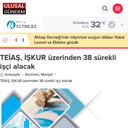
32
DOLAR
°C
İSTANBUL
47,5939
AÇIK
Şanlıurfa’da korkutan tarla yangını: 200 dönümlük
alan kül oldu!
TEİAŞ, İŞKUR üzerinden 38 sürekli
işçi alacak
Anasayfa
Ekonomi
,
Manşet
TEİAŞ, İŞKUR üzerinden 38 sürekli işçi alacak