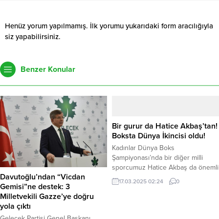
Henüz yorum yapılmamış. İlk yorumu yukarıdaki form aracılığıyla
siz yapabilirsiniz.
Benzer Konular
Bir gurur da Hatice Akbaş’tan!
Boksta Dünya İkincisi oldu!
Kadınlar Dünya Boks
Şampiyonası’nda bir diğer milli
sporcumuz Hatice Akbaş da önemli
Davutoğlu’ndan “Vicdan
bir başarıya imza attı. 54 kiloda
17.03.2025 02:24
0
Gemisi”ne destek: 3
mücadele eden Hatice Akbaş,
Milletvekili Gazze’ye doğru
dünya ikincisi olarak gümüş
yola çıktı
madalya kazandı. Milli boksörümüz
Hatice Akbaş’ın bu başarısı da
Gelecek Partisi Genel Başkanı