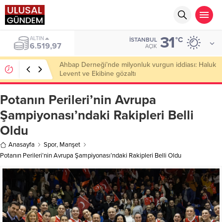
31
ALTIN
°C
İSTANBUL
6.519,97
AÇIK
Ahbap Derneği’nde milyonluk vurgun iddiası: Haluk
Levent ve Ekibine gözaltı
Potanın Perileri’nin Avrupa
Şampiyonası’ndaki Rakipleri Belli
Oldu
Anasayfa
Spor
,
Manşet
Potanın Perileri’nin Avrupa Şampiyonası’ndaki Rakipleri Belli Oldu