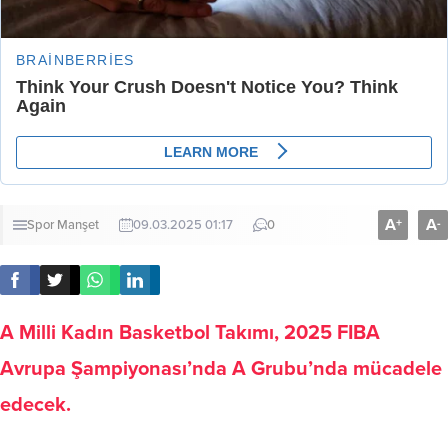
A
A
+
-
Spor
Manşet
09.03.2025 01:17
0
A Milli Kadın Basketbol Takımı, 2025 FIBA
Avrupa Şampiyonası’nda A Grubu’nda mücadele
edecek.