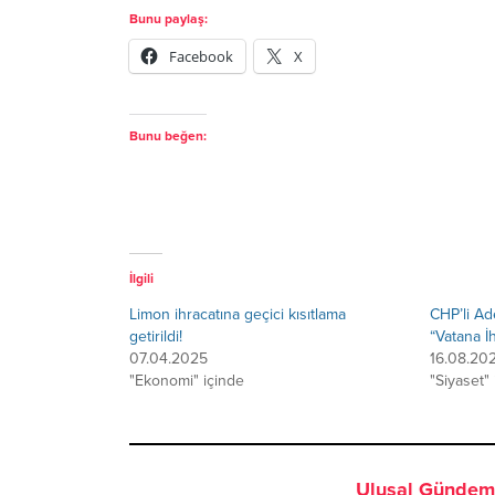
Bunu paylaş:
Facebook
X
Bunu beğen:
İlgili
Limon ihracatına geçici kısıtlama
CHP’li Ad
getirildi!
“Vatana İ
07.04.2025
16.08.20
"Ekonomi" içinde
"Siyaset"
Ulusal Gündem 