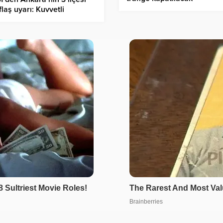
 flaş uyarı: Kuvvetli
nak, sel ve dolu riski!