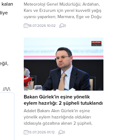
e kalan
Meteoroloji Genel Müdürlüğü; Ardahan,
Kars ve Erzurum için yerel kuvvetli yağış
diye
uyarısı yaparken; Marmara, Ege ve Doğu
Anadolu’nun belirli kesimlerinde ise
18.07.2026 10:02
0
saatte 60 kilometre hıza ulaşabilecek
kuvvetli rüzgarlara karşı vatandaşları
tedbirli olmaya çağırdı. Haber Merkezi –
Çevre, Şehircilik ve İklim Değişikliği
Bakanlığı Meteoroloji Genel Müdürlüğü,
ülke genelini kapsayan son hava...
ğil,
Bakan Gürlek’in eşine yönelik
eylem hazırlığı: 2 şüpheli tutuklandı
Adalet Bakanı Akın Gürlek’in eşine
yönelik eylem hazırlığında oldukları
iddiasıyla gözaltına alınan 2 şüpheli,
çıkarıldıkları mahkemece tutuklanarak
13.07.2026 01:12
0
cezaevine gönderildi. Haber Merkezi –