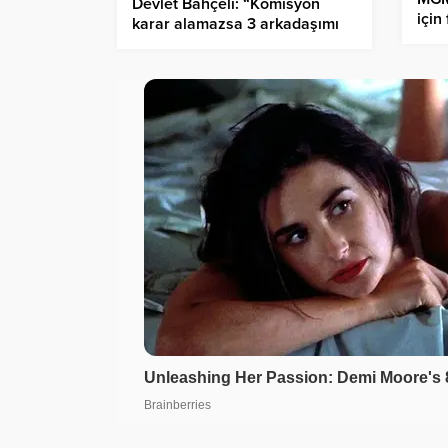
Devlet Bahçeli: “Komisyon
için
karar alamazsa 3 arkadaşımı
sağa
alır İmralı’ya ben giderim”