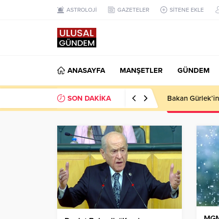
ASTROLOJİ
GAZETELER
SİTENE EKLE
ANASAYFA
MANŞETLER
GÜNDEM
SON DAKİKA
Ahbap Derneği’n
MGM’