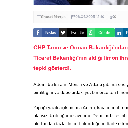
Siyaset
Manşet
08.04.2025 18:10
0
Paylaş
Tweetle
Gönder
P
CHP Tarım ve Orman Bakanlığı’ndan
Ticaret Bakanlığı’nın aldığı limon ihr
tepki gösterdi.
Adem, bu kararın Mersin ve Adana gibi narenciy
bıraktığını ve depolardaki yüzbinlerce ton limonu
Yaptığı yazılı açıklamada Adem, kararın muhtem
plansızlık olduğunu savundu. Depolarda resmi ola
bin tondan fazla limon bulunduğunu ifade eden 