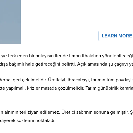
 terk eden bir anlayışın ileride limon ithalatına yönelebileceği
ışa bağımlı hale getireceğini belirtti. Açıklamasında şu çağrıyı ya
rhal geri çekilmelidir. Üreticiyi, ihracatçıyı, tarımın tüm paydaşla
kte yapılmalı, krizler masada çözülmelidir. Tarım günübirlik kararla
alnının teri ziyan edilemez. Üretici sabrının sonuna gelmiştir. 
iyerek sözlerini noktaladı.