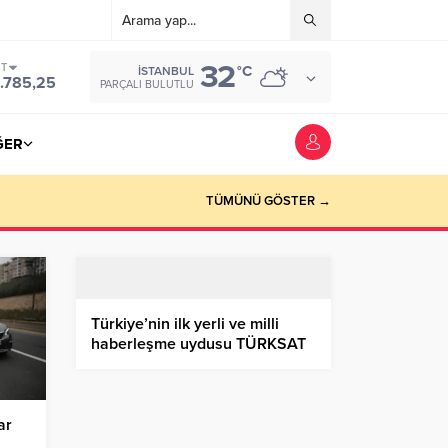
32
ST
°C
İSTANBUL
.785,25
PARÇALI BULUTLU
ĞER
TÜMÜNÜ GÖSTER →
Türkiye’nin ilk yerli ve milli
haberleşme uydusu TÜRKSAT
6A göreve başladı
ar