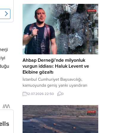
Bakırköy Cumhuriyet Başsavcılığı
tarafından yürütülen geniş kapsamlı
soruşturma çerçevesinde gözaltına
alınan şüphelilerin emniyetteki işlemleri
tamamlandı. Güvenlik birimlerindeki
sorgularının ardından yoğun güvenlik
önlemleri altında adliyeye sevk edilen
U.Y. ve...
erji
iyi
Ahbap Derneği’nde milyonluk
vurgun iddiası: Haluk Levent ve
lduğu
Ekibine gözaltı
İstanbul Cumhuriyet Başsavcılığı,
kamuoyunda geniş yankı uyandıran
Ahbap Derneği’ne yönelik kapsamlı bir
12.07.2026 22:50
0
soruşturma başlattığını ve Dernek
Başkanı Haluk Levent dâhil bazı
şüphelilerin gözaltına alındığını açıkladı.
Yürütülen tahkikatın “Dernekler
Kanunu’na muhalefet”, “suçtan
kaynaklanan mal varlığı değerlerini
aklama” ve “örgüt” suçlamaları