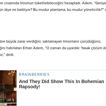
ton civarında limonun tüketilebileceğini hesapladı. Adem, “Geriy
ün diye mi bekliyor? Bu mudur planlama, bu mudur yöneticilik?” 
öre büyük zarar verdiğini, satılamayan limonların çürüdüğünü,
ettiğini hatırlatan Erhan Adem, “O zaman da uyardık: Yasak çözüm de
z,” dedi.