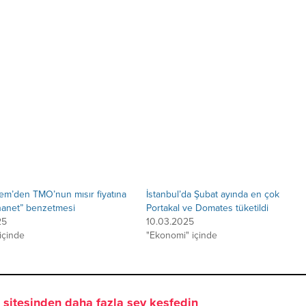
em’den TMO’nun mısır fiyatına
İstanbul’da Şubat ayında en çok
hanet” benzetmesi
Portakal ve Domates tüketildi
25
10.03.2025
 içinde
"Ekonomi" içinde
sitesinden daha fazla şey keşfedin