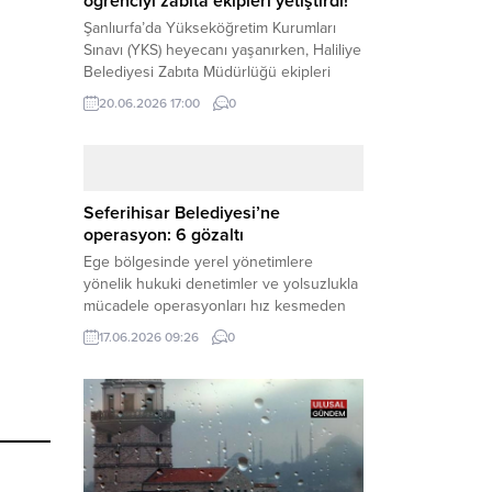
öğrenciyi zabıta ekipleri yetiştirdi!
Şanlıurfa’da Yükseköğretim Kurumları
Sınavı (YKS) heyecanı yaşanırken, Haliliye
Belediyesi Zabıta Müdürlüğü ekipleri
geleceğini belirleyecek sınava geç kalma
20.06.2026 17:00
0
tehlikesiyle karşı karşıya kalan bir
öğrencinin yardımına Hızır gibi yetişti.
Haber Merkezi – Geleceklerini
şekillendirmek için YKS salonlarının
yolunu tutan binlerce aday arasında,
Seferihisar Belediyesi’ne
sınav yerine zamanında ulaşamayan bir
operasyon: 6 gözaltı
öğrenci büyük bir panik yaşadı....
Ege bölgesinde yerel yönetimlere
yönelik hukuki denetimler ve yolsuzlukla
mücadele operasyonları hız kesmeden
devam ediyor. İzmir’in turistik ilçelerinden
17.06.2026 09:26
0
Seferihisar Belediyesi, sabah saatlerinde
düzenlenen şok bir rüşvet
operasyonuyla sarsıldı. Haber Merkezi –
İzmir Cumhuriyet Başsavcılığı
koordinesinde yürütülen geniş kapsamlı
yolsuzluk ve mali suçlar soruşturması
kapsamında düğmeye basıldı. Edinilen ilk