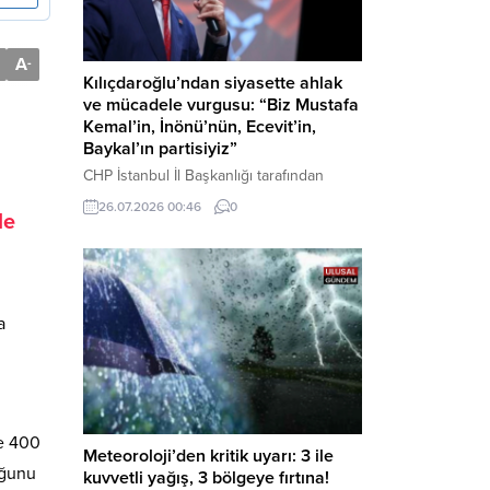
A
-
Kılıçdaroğlu’ndan siyasette ahlak
ve mücadele vurgusu: “Biz Mustafa
Kemal’in, İnönü’nün, Ecevit’in,
Baykal’ın partisiyiz”
CHP İstanbul İl Başkanlığı tarafından
düzenlenen Üye Katılım Töreni’nde
26.07.2026 00:46
0
le
konuşan Kemal Kılıçdaroğlu; partinin
tarihsel misyonundan siyasette ahlaka,
beşli çetelerle mücadeleden Aile
Destekleri Sigortası’na kadar birçok kritik
konuda sert ve net mesajlar verdi. Haber
a
Merkezi – CHP Genel Başkanı Kemal
Kılıçdaroğlu, Rauf Denktaş Kültür
Merkezi’nde gerçekleştirilen ve yeni
üyelere rozetlerinin takıldığı...
se 400
Meteoroloji’den kritik uyarı: 3 ile
uğunu
kuvvetli yağış, 3 bölgeye fırtına!