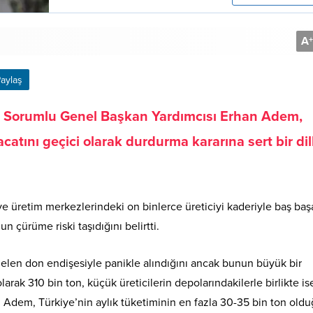
A
+
aylaş
 Sorumlu Genel Başkan Yardımcısı Erhan Adem,
acatını geçici olarak durdurma kararına sert bir dil
e üretim merkezlerindeki on binlerce üreticiyi kaderiyle baş baş
n çürüme riski taşıdığını belirtti.
elen don endişesiyle panikle alındığını ancak bunun büyük bir
rak 310 bin ton, küçük üreticilerin depolarındakilerle birlikte i
Adem, Türkiye’nin aylık tüketiminin en fazla 30-35 bin ton old