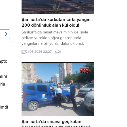
kapsamında derinleştirildiği bildirildi.
Haber Merkezi – Soruşturmanın
odağında, özellikle 6 Şubat...
Şanlıurfa’da korkutan tarla yangını:
200 dönümlük alan kül oldu!
Şanlıurfa’da hasat mevsiminin gelişiyle
birlikte yürekleri ağza getiren tarla
yangınlarına bir yenisi daha eklendi.
Hilvan ilçesinde çıkan yangında, 50
21.06.2026 22:27
0
dönümü biçilmemiş buğday olmak üzere
toplam 200 dönümlük arazi alevlere
ptı:
teslim olarak küle döndü. Haber Merkezi
– Yangın, Şanlıurfa’nın Hilvan ilçesine
rını
bağlı Agilmuz köyünde meydana geldi.
Edinilen bilgilere göre, henüz
rla
belirlenemeyen...
Şimdi
Şanlıurfa’da sınava geç kalan