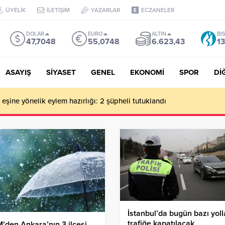
ÜYELİK
İLETİŞİM
YAZARLAR
ECZANELER
DOLAR
EURO
ALTIN
BI
47,7048
55,0748
6.623,43
13
ASAYIŞ
SİYASET
GENEL
EKONOMİ
SPOR
Dİ
de milyonluk vurgun iddiası: Haluk Levent ve Ekibine gözaltı
İstanbul’da bugün bazı yoll
trafiğe kapatılacak
den Ankara’nın 3 ilçesi