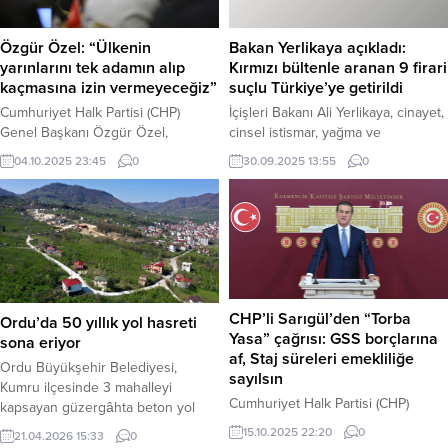
Bakan Yerlikaya açıkladı:
Özgür Özel: “Ülkenin
Kırmızı bültenle aranan 9 firari
yarınlarını tek adamın alıp
suçlu Türkiye’ye getirildi
kaçmasına izin vermeyeceğiz”
İçişleri Bakanı Ali Yerlikaya, cinayet,
Cumhuriyet Halk Partisi (CHP)
cinsel istismar, yağma ve
Genel Başkanı Özgür Özel,
uyuşturucu ticareti gibi ağır
partisinin Meclis Grubu Çalışma ve
30.09.2025 13:55
0
04.10.2025 23:45
0
suçlardan kırmızı bültenle
Değerlendirme Toplantısı’nın
uluslararası seviyede aranan 9
açılışında yaptığı konuşmada, “Bu
firarinin yakalanarak Türkiye’ye
ülkenin yarınlarını bir tek adamın
iade edildiğini duyurdu. Haber
alıp kaçmasına, bu ülkede
Merkezi – Bakan Yerlikaya, sosyal
demokrasi ile gelenlerin
medya hesabından yaptığı
demokrasiyi götürmesine izin
açıklamada, firari suçluların
vermeyeceğiz,” diyerek iktidara
dünyanın neresinde olurlarsa
meydan okudu. Haber Merkezi –
CHP’li Sarıgül’den “Torba
Ordu’da 50 yıllık yol hasreti
olsunlar adalete teslim edileceğini
CHP’nin Bolu’da düzenlediği
Yasa” çağrısı: GSS borçlarına
sona eriyor
vurguladı. Emniyet Genel
kampın açılışında milletvekillerine
af, Staj süreleri emekliliğe
Ordu Büyükşehir Belediyesi,
Müdürlüğü’nün, Adalet...
seslenen Özel,...
sayılsın
Kumru ilçesinde 3 mahalleyi
Cumhuriyet Halk Partisi (CHP)
kapsayan güzergâhta beton yol
Erzincan Milletvekili Mustafa
çalışmasıyla ulaşım konforunu
15.10.2025 22:20
0
21.04.2026 15:33
0
Sarıgül, Genel Sağlık Sigortası (GSS)
artırıyor. Haber Merkezi – Ordu