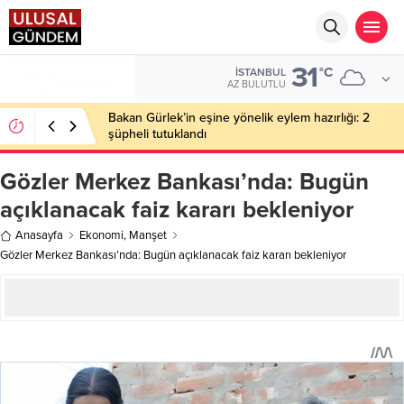
31
EURO
°C
İSTANBUL
55,1881
AZ BULUTLU
Bakan Gürlek’in eşine yönelik eylem hazırlığı: 2
şüpheli tutuklandı
Gözler Merkez Bankası’nda: Bugün
açıklanacak faiz kararı bekleniyor
Anasayfa
Ekonomi
,
Manşet
Gözler Merkez Bankası’nda: Bugün açıklanacak faiz kararı bekleniyor