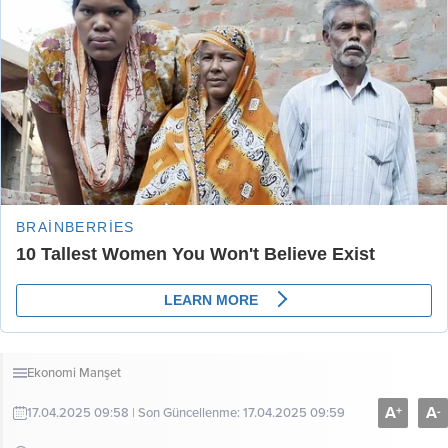
Ekonomi
Manşet
A
A
+
-
17.04.2025 09:58 | Son Güncellenme: 17.04.2025 09:59