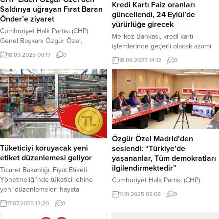
Kredi Kartı Faiz oranları
Saldırıya uğrayan Fırat Baran
güncellendi, 24 Eylül’de
Önder’e ziyaret
yürürlüğe girecek
Cumhuriyet Halk Partisi (CHP)
Merkez Bankası, kredi kartı
Genel Başkanı Özgür Özel,
işlemlerinde geçerli olacak azami
Saraçhane’deki eylem sonrası
18.09.2025 00:17
0
faiz oranlarını güncelledi. Resmî
bıçaklı saldırıya uğrayan ve
18.09.2025 14:12
0
Gazete’de yayımlanan tebliğe göre,
geçtiğimiz günlerde kalp ameliyatı
TL cinsinden kredi kartı
geçiren Fırat Baran Önder’i
işlemlerinde aylık azami akdi faiz
hastanede ziyaret etti. Haber
oranı yüzde 4,75’ten yüzde 4,5’e
Merkezi – CHP Lideri Özel, tedavi
düşürüldü. Yeni oranlar 24 Eylül’de
süreci devam eden Fırat Baran
yürürlüğe girecek. Haber Merkezi
Önder’i Başakşehir Çam ve Sakura
– Türkiye Cumhuriyet Merkez
Şehir Hastanesi’ndeki odasında
Bankası’nın aldığı kararla bugünkü
Özgür Özel Madrid’den
ziyaret ederek geçmiş olsun...
Resmi Gazete’de yayımlanan...
Tüketiciyi koruyacak yeni
seslendi: “Türkiye’de
etiket düzenlemesi geliyor
yaşananlar, Tüm demokratları
ilgilendirmektedir”
Ticaret Bakanlığı, Fiyat Etiketi
Yönetmeliği’nde tüketici lehine
Cumhuriyet Halk Partisi (CHP)
yeni düzenlemeleri hayata
Genel Başkanı Özgür Özel,
11.10.2025 02:08
0
geçireceğini duyurdu. Bakanlık,
İspanya’nın başkenti Madrid’de
17.07.2025 12:20
0
6502 sayılı Tüketicinin Korunması
katıldığı Sosyalist Enternasyonal
Hakkında Kanun ve Fiyat Etiketi