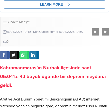
Gündem
Manşet
A
A
+
-
16.04.2025 10:49 | Son Güncellenme: 16.04.2025 10:50
0
Kahramanmaraş’ın Nurhak ilçesinde saat
05:04’te 4.1 büyüklüğünde bir deprem meydana
geldi.
Afet ve Acil Durum Yönetimi Başkanlığının (AFAD) internet
sitesinde yer alan bilgilere göre, depremin merkez üssü Nurhak