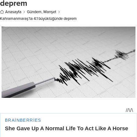
deprem
Halisdemir’in eşi Hatice Halisdemir
ile telefonla görüştü.
Anasayfa
Gündem
,
Manşet
Cumhurbaşkanı...
Kahramanmaraş’ta 4.1 büyüklüğünde deprem