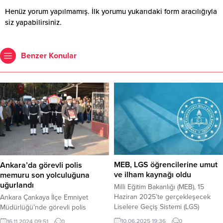
Henüz yorum yapılmamış. İlk yorumu yukarıdaki form aracılığıyla
siz yapabilirsiniz.
Benzer Konular
MEB, LGS öğrencilerine umut
Ankara’da görevli polis
ve ilham kaynağı oldu
memuru son yolculuğuna
uğurlandı
Milli Eğitim Bakanlığı (MEB), 15
Haziran 2025’te gerçekleşecek
Ankara Çankaya İlçe Emniyet
Liselere Geçiş Sistemi (LGS)
Müdürlüğü’nde görevli polis
sınavına hazırlanan öğrenciler için
memuru Ümit Arıkan, tedavi
10.06.2025 19:36
0
16.11.2024 09:51
0