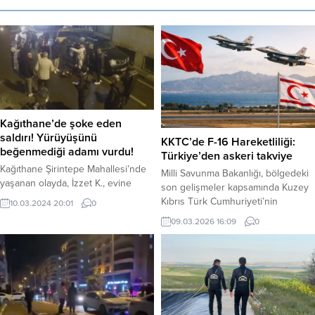
Kağıthane’de şoke eden
saldırı! Yürüyüşünü
KKTC’de F-16 Hareketliliği:
beğenmediği adamı vurdu!
Türkiye’den askeri takviye
Kağıthane Şirintepe Mahallesi’nde
Milli Savunma Bakanlığı, bölgedeki
yaşanan olayda, İzzet K., evine
son gelişmeler kapsamında Kuzey
doğru yürürken karşısına çıkan bir
Kıbrıs Türk Cumhuriyeti’nin
10.03.2024 20:01
0
şahıs tarafından silahlı saldırıya
güvenliğinin artırılmasına yönelik
09.03.2026 16:09
0
uğradı. Saldırı anı güvenlik
yeni bir adım atıldığını duyurdu.
kameralarına yansırken,
Haber Merkezi – Bakanlıktan
bacaklarından vurulan İzzet K.
yapılan yazılı açıklamada, kademeli
hastaneye kaldırıldı. Saldırgan
planlamalar çerçevesinde 6 adet F-
Murat Y. ise polis tarafından
16 Fighting Falcon savaş uçağı ile
yakalanarak tutuklandı. Saldırı,
hava savunma sistemlerinin an
2023 yılının ayında gerçekleşti.
itibariyle itibaren KKTC’ye