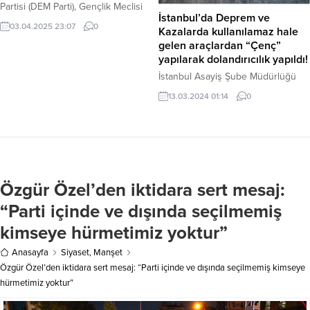
iki takım da kontrollü...
Partisi (DEM Parti), Gençlik Meclisi
İstanbul’da Deprem ve
tarafından Abdullah Öcalan’ın
03.04.2025 23:07
0
Kazalarda kullanılamaz hale
doğum günü vesilesiyle
gelen araçlardan “Çenç”
Diyarbakır’dan Şanlıurfa’nın Halfeti
yapılarak dolandırıcılık yapıldı!
ilçesine bağlı Amara Mahallesi’ne
(Öcalan’ın doğum yeri) doğru
İstanbul Asayiş Şube Müdürlüğü
başlatılan yürüyüşün üçüncü
Oto Hırsızlığı Büro Amirliği
13.03.2024 01:14
0
gününde Halfeti’ye ulaştığını
tarafından yapılan çalışmalar
duyurdu. DEM Parti’nin resmi
neticesinde, 11 ilimizi etkileyen
sosyal medya hesabından 3 Nisan
depremlerde enkaz altında kalan,
2025 Perşembe akşamı saat
büyük trafik kazalarına karışan veya
21:44’te yapılan paylaşıma göre,
komple yanarak kullanılamaz hale
“Amed’den...
gelen araçlardan “çenç” yapılarak
Özgür Özel’den iktidara sert mesaj:
dolandırıcılık yapıldığı ortaya çıktı.
Suç örgütü üyelerinin yurt dışından
“Parti içinde ve dışında seçilmemiş
getirdikleri veya çalıntı ve hacizli
kimseye hürmetimiz yoktur”
araçları kullanarak change (çenç)...
Anasayfa
Siyaset
,
Manşet
Özgür Özel’den iktidara sert mesaj: “Parti içinde ve dışında seçilmemiş kimseye
hürmetimiz yoktur”