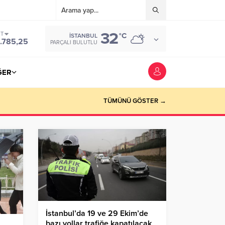
32
ST
°C
İSTANBUL
.785,25
PARÇALI BULUTLU
ĞER
TÜMÜNÜ GÖSTER →
İstanbul’da 19 ve 29 Ekim’de
bazı yollar trafiğe kapatılacak