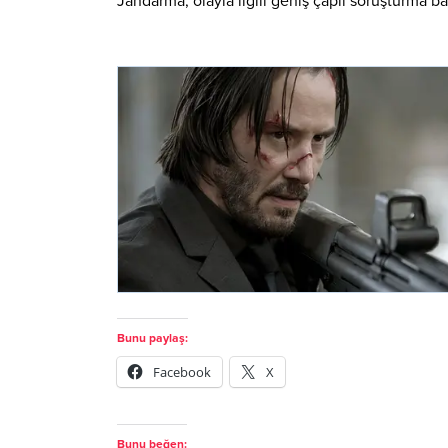
Jandarma, olayla ilgili geniş çaplı soruşturma baş
Bunu paylaş:
Facebook
X
Bunu beğen: