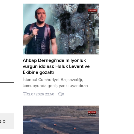
Bakırköy Cumhuriyet Başsavcılığı
tarafından yürütülen geniş kapsamlı
soruşturma çerçevesinde gözaltına
alınan şüphelilerin emniyetteki işlemleri
tamamlandı. Güvenlik birimlerindeki
sorgularının ardından yoğun güvenlik
önlemleri altında adliyeye sevk edilen
U.Y. ve...
Ahbap Derneği’nde milyonluk
vurgun iddiası: Haluk Levent ve
Ekibine gözaltı
İstanbul Cumhuriyet Başsavcılığı,
kamuoyunda geniş yankı uyandıran
Ahbap Derneği’ne yönelik kapsamlı bir
12.07.2026 22:50
0
soruşturma başlattığını ve Dernek
Başkanı Haluk Levent dâhil bazı
şüphelilerin gözaltına alındığını açıkladı.
Yürütülen tahkikatın “Dernekler
 ol
Kanunu’na muhalefet”, “suçtan
kaynaklanan mal varlığı değerlerini
aklama” ve “örgüt” suçlamaları