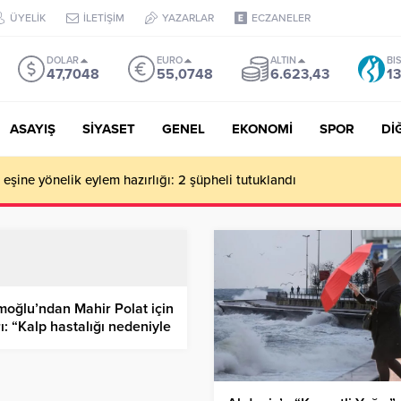
ÜYELİK
İLETİŞİM
YAZARLAR
ECZANELER
DOLAR
EURO
ALTIN
BI
47,7048
55,0748
6.623,43
13
ASAYIŞ
SİYASET
GENEL
EKONOMİ
SPOR
Dİ
de milyonluk vurgun iddiası: Haluk Levent ve Ekibine gözaltı
oğlu’ndan Mahir Polat için
ı: “Kalp hastalığı nedeniyle
ti tehlikesi var, Serbest
kın”