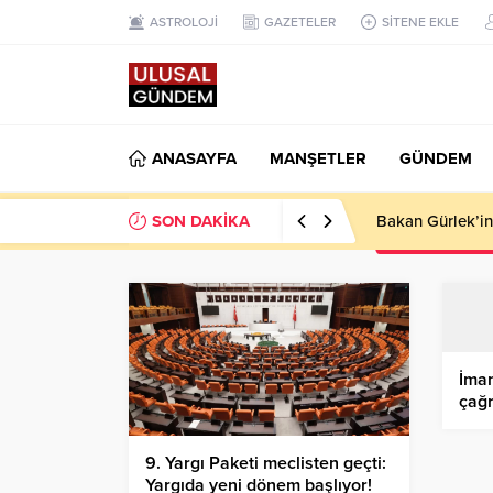
ASTROLOJİ
GAZETELER
SİTENE EKLE
ANASAYFA
MANŞETLER
GÜNDEM
SON DAKİKA
Ahbap Derneği’n
İmam
çağr
haya
bıra
9. Yargı Paketi meclisten geçti:
Yargıda yeni dönem başlıyor!