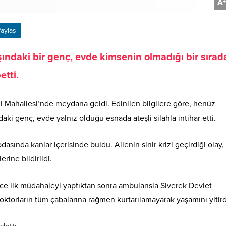
A
+
aylaş
şındaki bir genç, evde kimsenin olmadığı bir sırad
etti.
rli Mahallesi’nde meydana geldi. Edinilen bilgilere göre, henüz
ki genç, evde yalnız olduğu esnada ateşli silahla intihar etti.
dasında kanlar içerisinde buldu. Ailenin sinir krizi geçirdiği olay,
rine bildirildi.
ence ilk müdahaleyi yaptıktan sonra ambulansla Siverek Devlet
ktorların tüm çabalarına rağmen kurtarılamayarak yaşamını yitird