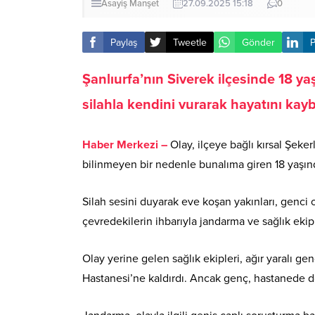
Asayiş
Manşet
27.09.2025 15:18
0
Paylaş
Tweetle
Gönder
P
Şanlıurfa’nın Siverek ilçesinde 18 ya
silahla kendini vurarak hayatını kayb
Haber Merkezi –
Olay, ilçeye bağlı kırsal Şeke
bilinmeyen bir nedenle bunalıma giren 18 yaşında
Silah sesini duyarak eve koşan yakınları, genci o
çevredekilerin ihbarıyla jandarma ve sağlık ekiple
Olay yerine gelen sağlık ekipleri, ağır yaralı g
Hastanesi’ne kaldırdı. Ancak genç, hastanede do