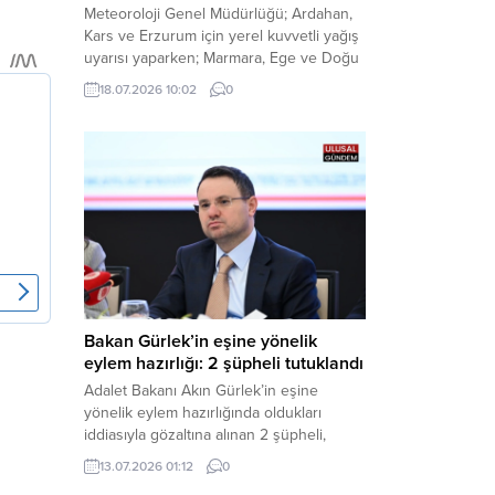
Meteoroloji Genel Müdürlüğü; Ardahan,
Kars ve Erzurum için yerel kuvvetli yağış
uyarısı yaparken; Marmara, Ege ve Doğu
Anadolu’nun belirli kesimlerinde ise
18.07.2026 10:02
0
saatte 60 kilometre hıza ulaşabilecek
kuvvetli rüzgarlara karşı vatandaşları
tedbirli olmaya çağırdı. Haber Merkezi –
Çevre, Şehircilik ve İklim Değişikliği
Bakanlığı Meteoroloji Genel Müdürlüğü,
ülke genelini kapsayan son hava...
Bakan Gürlek’in eşine yönelik
eylem hazırlığı: 2 şüpheli tutuklandı
Adalet Bakanı Akın Gürlek’in eşine
yönelik eylem hazırlığında oldukları
iddiasıyla gözaltına alınan 2 şüpheli,
çıkarıldıkları mahkemece tutuklanarak
13.07.2026 01:12
0
cezaevine gönderildi. Haber Merkezi –