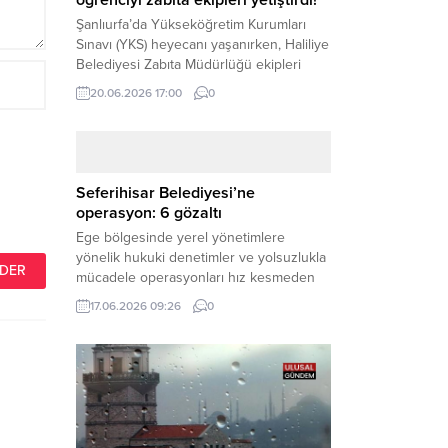
öğrenciyi zabıta ekipleri yetiştirdi!
Şanlıurfa’da Yükseköğretim Kurumları
Sınavı (YKS) heyecanı yaşanırken, Haliliye
Belediyesi Zabıta Müdürlüğü ekipleri
geleceğini belirleyecek sınava geç kalma
20.06.2026 17:00
0
tehlikesiyle karşı karşıya kalan bir
öğrencinin yardımına Hızır gibi yetişti.
Haber Merkezi – Geleceklerini
şekillendirmek için YKS salonlarının
yolunu tutan binlerce aday arasında,
Seferihisar Belediyesi’ne
sınav yerine zamanında ulaşamayan bir
operasyon: 6 gözaltı
öğrenci büyük bir panik yaşadı....
Ege bölgesinde yerel yönetimlere
yönelik hukuki denetimler ve yolsuzlukla
mücadele operasyonları hız kesmeden
devam ediyor. İzmir’in turistik ilçelerinden
17.06.2026 09:26
0
Seferihisar Belediyesi, sabah saatlerinde
düzenlenen şok bir rüşvet
operasyonuyla sarsıldı. Haber Merkezi –
İzmir Cumhuriyet Başsavcılığı
koordinesinde yürütülen geniş kapsamlı
yolsuzluk ve mali suçlar soruşturması
kapsamında düğmeye basıldı. Edinilen ilk