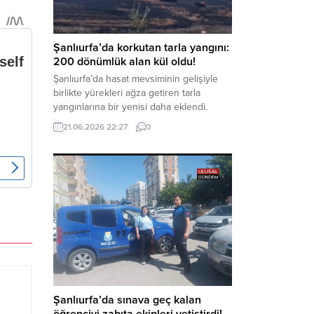
kapsamında derinleştirildiği bildirildi.
Haber Merkezi – Soruşturmanın
odağında, özellikle 6 Şubat...
Şanlıurfa’da korkutan tarla yangını:
200 dönümlük alan kül oldu!
Şanlıurfa’da hasat mevsiminin gelişiyle
birlikte yürekleri ağza getiren tarla
yangınlarına bir yenisi daha eklendi.
Hilvan ilçesinde çıkan yangında, 50
21.06.2026 22:27
0
dönümü biçilmemiş buğday olmak üzere
toplam 200 dönümlük arazi alevlere
teslim olarak küle döndü. Haber Merkezi
– Yangın, Şanlıurfa’nın Hilvan ilçesine
bağlı Agilmuz köyünde meydana geldi.
Edinilen bilgilere göre, henüz
belirlenemeyen...
Şanlıurfa’da sınava geç kalan