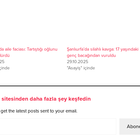
da aile faciası: Tartıştığı oğlunu
Şanlıurfa’da silahlı kavga: 17 yaşındaki
ldürdü
genç bacağından vuruldu
25
29.10.2025
içinde
"Asayiş" içinde
sitesinden daha fazla şey keşfedin
get the latest posts sent to your email.
Abone