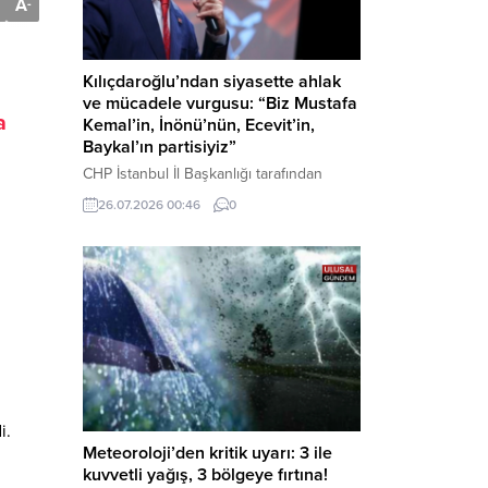
A
-
Kılıçdaroğlu’ndan siyasette ahlak
ve mücadele vurgusu: “Biz Mustafa
a
Kemal’in, İnönü’nün, Ecevit’in,
Baykal’ın partisiyiz”
CHP İstanbul İl Başkanlığı tarafından
düzenlenen Üye Katılım Töreni’nde
26.07.2026 00:46
0
konuşan Kemal Kılıçdaroğlu; partinin
tarihsel misyonundan siyasette ahlaka,
beşli çetelerle mücadeleden Aile
Destekleri Sigortası’na kadar birçok kritik
konuda sert ve net mesajlar verdi. Haber
Merkezi – CHP Genel Başkanı Kemal
Kılıçdaroğlu, Rauf Denktaş Kültür
Merkezi’nde gerçekleştirilen ve yeni
üyelere rozetlerinin takıldığı...
i.
Meteoroloji’den kritik uyarı: 3 ile
kuvvetli yağış, 3 bölgeye fırtına!