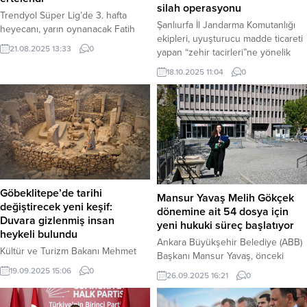
silah operasyonu
Trendyol Süper Lig’de 3. hafta
Şanlıurfa İl Jandarma Komutanlığı
heyecanı, yarın oynanacak Fatih
ekipleri, uyuşturucu madde ticareti
Karagümrük-Göztepe maçıyla
21.08.2025 13:33
0
yapan “zehir tacirleri”ne yönelik
başlayacak. Temsilcilerimizin
kararlı mücadelesini sürdürüyor.
Avrupa kupalarındaki maçları
18.10.2025 11:04
0
Haliliye ilçesinde gerçekleştirilen
nedeniyle bu hafta 3 karşılaşma ise
başarılı bir operasyonda, yüklü
ileri bir tarihe ertelendi. Haber
miktarda uyuşturucu madde ve çok
Merkezi – Türkiye Futbol
sayıda ruhsatsız silah ele geçirildi.
Federasyonu’ndan (TFF) yapılan
Haber Merkezi – Edinilen bilgilere
açıklamaya göre, Süper Lig’de 3.
göre, Jandarma ekipleri tarafından
haftanın açılış mücadelesinde Fatih
Haliliye ilçesinde belirlenen
Karagümrük, yarın Göztepe’yi
adreslere eş zamanlı baskın
konuk edecek. Atatürk Olimpiyat...
düzenlendi. Operasyon...
Göbeklitepe’de tarihi
Mansur Yavaş Melih Gökçek
değiştirecek yeni keşif:
dönemine ait 54 dosya için
Duvara gizlenmiş insan
yeni hukuki süreç başlatıyor
heykeli bulundu
Ankara Büyükşehir Belediye (ABB)
Kültür ve Turizm Bakanı Mehmet
Başkanı Mansur Yavaş, önceki
Nuri Ersoy, 12.000 yıllık geçmişiyle
dönem belediye başkanı Melih
19.09.2025 15:06
0
26.09.2025 16:21
0
“tarihin sıfır noktası” olarak kabul
Gökçek dönemine ait yolsuzluk
edilen Göbeklitepe’de, insanlık
iddialarını içeren ve haklarında
tarihine ışık tutacak olağanüstü bir