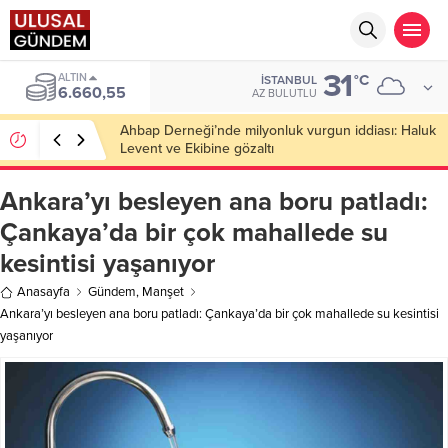
31
ALTIN
°C
İSTANBUL
6.660,55
AZ BULUTLU
Ahbap Derneği’nde milyonluk vurgun iddiası: Haluk
Levent ve Ekibine gözaltı
Ankara’yı besleyen ana boru patladı:
Çankaya’da bir çok mahallede su
kesintisi yaşanıyor
Anasayfa
Gündem
,
Manşet
Ankara’yı besleyen ana boru patladı: Çankaya’da bir çok mahallede su kesintisi
yaşanıyor