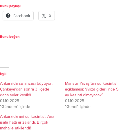
Bunu paylaş:
Facebook
X
Bunu beğen:
İlgili
Ankara’da su arızası büyüyor:
Mansur Yavaş’tan su kesintisi
Çankaya’dan sonra 3 ilçede
açıklaması: “Arıza giderilince 5
daha sular kesildi
ay kesinti olmayacak”
01.10.2025
01.10.2025
"Gündem" içinde
"Genel" içinde
Ankara’da ani su kesintisi: Ana
isale hattı arızalandı, Birçok
mahalle etkilendi!