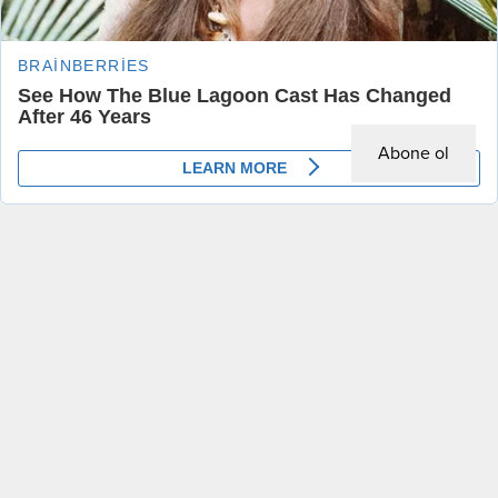
Anasayfa
Gündem
,
Manşet
,
Siyaset
CHP’li Karabat: “Turgay Ciner’e operasyon önceden sızdırıldı, Borsada vurgun
yapıldı”
Abone ol