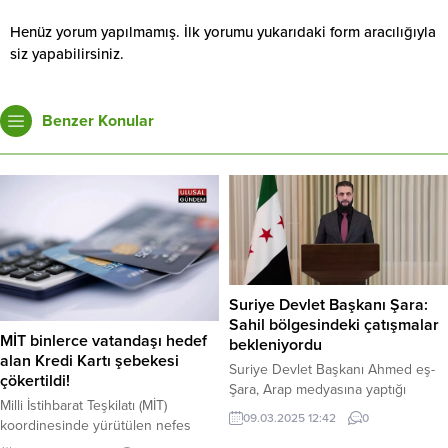
Henüz yorum yapılmamış. İlk yorumu yukarıdaki form aracılığıyla
siz yapabilirsiniz.
Benzer Konular
Suriye Devlet Başkanı Şara:
Sahil bölgesindeki çatışmalar
MİT binlerce vatandaşı hedef
bekleniyordu
alan Kredi Kartı şebekesi
Suriye Devlet Başkanı Ahmed eş-
çökertildi!
Şara, Arap medyasına yaptığı
Milli İstihbarat Teşkilatı (MİT)
açıklamada, güvenlik güçleri ile
09.03.2025 12:42
0
koordinesinde yürütülen nefes
devrik lider Beşar Esad’a bağlı
kesen bir operasyonla, binlerce