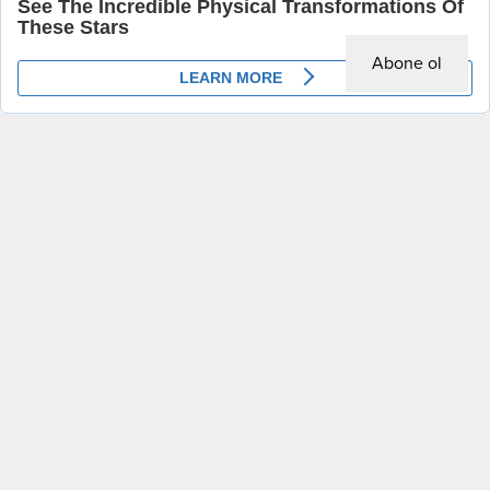
Abone ol
A
A
+
-
Siyaset
Manşet
30.10.2025 19:57
0