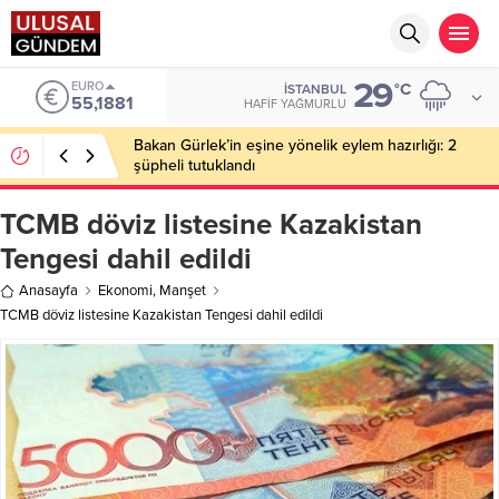
29
EURO
°C
İSTANBUL
55,1881
HAFIF YAĞMURLU
Bakan Gürlek’in eşine yönelik eylem hazırlığı: 2
şüpheli tutuklandı
TCMB döviz listesine Kazakistan
Tengesi dahil edildi
Anasayfa
Ekonomi
,
Manşet
TCMB döviz listesine Kazakistan Tengesi dahil edildi