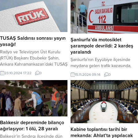
TUSAŞ Saldırısı sonrası yayın
Şanlıurfa’da motosiklet
yasağı!
şarampole devrildi: 2 kardeş
yaralandı
Radyo ve Televizyon Üst Kurulu
(RTÜK) Başkanı Ebubekir Şahin,
Şanlıurfa’nın Eyyübiye ilçesinde
Ankara Kahramankazan’daki TUSAŞ
meydana gelen trafik kazasında,
tesislerine düzenlenen terör
kontrolden çıkan motosiklet
23.10.2024 17:22
0
15.11.2024 09:14
0
saldırısıyla ilgili önemli bir açıklama
şarampole devrildi. Kazada 2
yaptı. Şahin, saldırı sonrasında
kardeş yaralandı. Olay, Eyyübiye
mahkeme tarafından yayın yasağı
ilçesine bağlı kırsal Yeşildere
kararı alındığını duyurdu. Şahin,
Mahallesi’nde meydana geldi.
sosyal medya hesabından yaptığı
Edinilen bilgilere göre, 18 yaşındaki
açıklamada, “TUSAŞ’ın
Mehmet Ç. idaresindeki 01 ATY 753
Kahramankazan tesislerine yönelik
plakalı motosiklet, sürücüsünün
terör saldırısı sonrasında mahkeme
direksiyon hakimiyetini kaybetmesi
Balıkesir depreminde bilanço
tarafından yayın yasağı kararı
sonucu şarampole yuvarlandı.
ağırlaşıyor: 1 ölü, 28 yaralı
Kabine toplantısı tarihi bir
alınmıştır.”...
Kazada, motosiklet sürücüsü
mekanda: Ahlat’ta yapılacak
Balıkesir’in Sındırgı ilçesinde dün