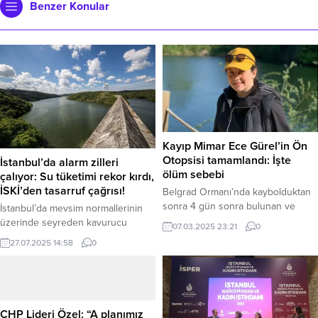
Benzer Konular
Kayıp Mimar Ece Gürel’in Ön
Otopsisi tamamlandı: İşte
İstanbul’da alarm zilleri
ölüm sebebi
çalıyor: Su tüketimi rekor kırdı,
İSKİ’den tasarruf çağrısı!
Belgrad Ormanı’nda kaybolduktan
sonra 4 gün sonra bulunan ve
İstanbul’da mevsim normallerinin
hastanede hayatını kaybeden
üzerinde seyreden kavurucu
07.03.2025 23:21
0
peyzaj mimarı Ece Gürel’in ön
sıcaklar, su tüketimini rekor
27.07.2025 14:58
0
otopsi raporu tamamlandı. Raporda,
seviyelere taşıdı. İSKİ verilerine
Gürel’in ölüm nedeninin soğuğa
göre, 24 Temmuz’da 3 milyon 750
maruziyet (hipotermi) ve buna bağlı
bin metreküplük kullanımla bu ayın
gelişen komplikasyonlar olduğu
rekoru kırılırken, yetkililer artan
değerlendirildi. 36 yaşındaki Ece
tüketim karşısında tüm
CHP Lideri Özel: “A planımız