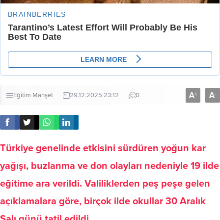
A
A
+
-
Eğitim
Manşet
29.12.2025 23:12
0
Türkiye genelinde etkisini sürdüren yoğun kar
yağışı, buzlanma ve don olayları nedeniyle 19 ilde
eğitime ara verildi. Valiliklerden peş peşe gelen
açıklamalara göre, birçok ilde okullar 30 Aralık
Salı günü tatil edildi.