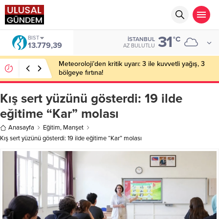
31
DOLAR
°C
İSTANBUL
47,7111
AZ BULUTLU
Bakan Gürlek’in eşine yönelik eylem hazırlığı: 2
şüpheli tutuklandı
Kış sert yüzünü gösterdi: 19 ilde
eğitime “Kar” molası
Anasayfa
Eğitim
,
Manşet
Kış sert yüzünü gösterdi: 19 ilde eğitime “Kar” molası