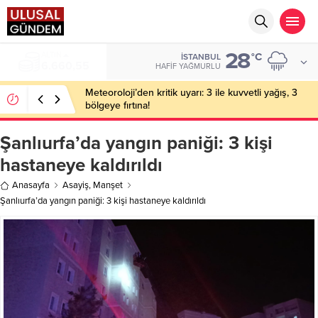
28
BIST
°C
İSTANBUL
13.779,39
HAFIF YAĞMURLU
Meteoroloji’den kritik uyarı: 3 ile kuvvetli yağış, 3
bölgeye fırtına!
Şanlıurfa’da yangın paniği: 3 kişi
hastaneye kaldırıldı
Anasayfa
Asayiş
,
Manşet
Şanlıurfa’da yangın paniği: 3 kişi hastaneye kaldırıldı