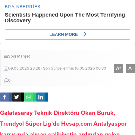
Spor
Manşet
A
A
+
-
09.05.2026 23:28 | Son Güncellenme: 10.05.2026 00:30
0
Galatasaray Teknik Direktörü Okan Buruk,
Trendyol Süper Lig’de Hesap.com Antalyaspor
karşısında alınan galibiyetin ardından gelen