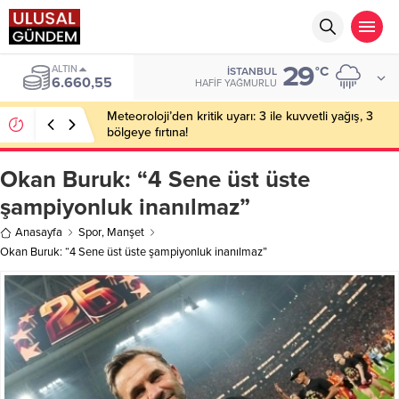
29
ALTIN
°C
İSTANBUL
6.660,55
HAFIF YAĞMURLU
Meteoroloji’den kritik uyarı: 3 ile kuvvetli yağış, 3
bölgeye fırtına!
Okan Buruk: “4 Sene üst üste
şampiyonluk inanılmaz”
Anasayfa
Spor
,
Manşet
Okan Buruk: “4 Sene üst üste şampiyonluk inanılmaz”