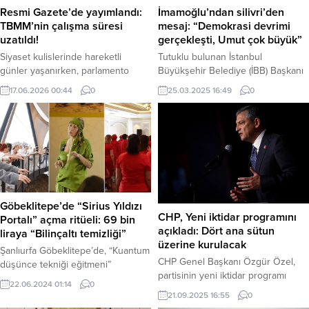
İmamoğlu’ndan silivri’den
Resmi Gazete’de yayımlandı:
mesaj: “Demokrasi devrimi
TBMM’nin çalışma süresi
gerçekleşti, Umut çok büyük”
uzatıldı!
Tutuklu bulunan İstanbul
Siyaset kulislerinde hareketli
Büyükşehir Belediye (İBB) Başkanı
günler yaşanırken, parlamento
ve Cumhurbaşkanı Adayı Ekrem
çalışmalarına ara vermeden devam
25.03.2025 16:49
0
17.06.2026 00:44
0
İmamoğlu, 24 Mart 2025 tarihinde
etme kararı aldı. Normal şartlarda 1
Silivri Cezaevi’nden bir mesaj
Temmuz’da tatile girmesi beklenen
yayınlayarak, destekçilerine
Türkiye Büyük Millet Meclisi’nin
seslendi ve Ramazan ayını tebrik
(TBMM) çalışma süresi, alınan
etti. İmamoğlu, mesajında 23 Mart’ta
Genel Kurul kararıyla uzatıldı. İlgili
halk tarafından cumhurbaşkanı
karar Resmi Gazete’de
adayı seçildiğini belirterek, bunun
yayımlanarak resmen yürürlüğe
bir “demokrasi devrimi” olduğunu
girdi. Haber Merkezi – Türkiye
Göbeklitepe’de “Sirius Yıldızı
ifade etti. İmamoğlu mesajına,
Büyük Millet Meclisi’nin tatil
CHP, Yeni iktidar programını
Portalı” açma ritüeli: 69 bin
“Herkese merhaba, Ramazan...
takviminde değişikliğe...
açıkladı: Dört ana sütun
liraya “Bilinçaltı temizliği”
üzerine kurulacak
Şanlıurfa Göbeklitepe’de, “Kuantum
CHP Genel Başkanı Özgür Özel,
düşünce tekniği eğitmeni”
partisinin yeni iktidar programı
olduğunu iddia eden Şebnem
22.06.2024 01:14
0
çalışmalarını tamamladığını
Tacigut tarafından “Sirius yıldızına
21.09.2025 16:55
0
duyurdu. Haber Merkezi –
portal açma” adı altında bir ritüel