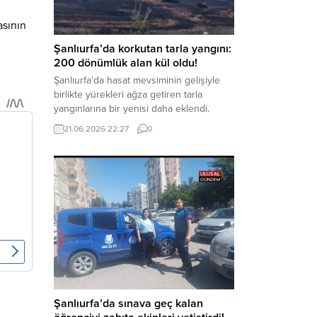
kapsamında derinleştirildiği bildirildi.
asının
Haber Merkezi – Soruşturmanın
odağında, özellikle 6 Şubat...
Şanlıurfa’da korkutan tarla yangını:
200 dönümlük alan kül oldu!
Şanlıurfa’da hasat mevsiminin gelişiyle
birlikte yürekleri ağza getiren tarla
yangınlarına bir yenisi daha eklendi.
Hilvan ilçesinde çıkan yangında, 50
21.06.2026 22:27
0
dönümü biçilmemiş buğday olmak üzere
toplam 200 dönümlük arazi alevlere
teslim olarak küle döndü. Haber Merkezi
– Yangın, Şanlıurfa’nın Hilvan ilçesine
bağlı Agilmuz köyünde meydana geldi.
Edinilen bilgilere göre, henüz
belirlenemeyen...
Şanlıurfa’da sınava geç kalan