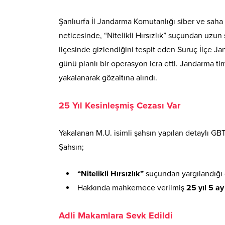
Şanlıurfa İl Jandarma Komutanlığı siber ve saha i
neticesinde, “Nitelikli Hırsızlık” suçundan uzun 
ilçesinde gizlendiğini tespit eden Suruç İlçe J
günü planlı bir operasyon icra etti
. Jandarma tim
yakalanarak gözaltına alındı
.
25 Yıl Kesinleşmiş Cezası Var
Yakalanan M.U. isimli şahsın yapılan detaylı GB
Şahsın;
“Nitelikli Hırsızlık”
suçundan yargılandığı
Hakkında mahkemece verilmiş
25 yıl 5 a
Adli Makamlara Sevk Edildi