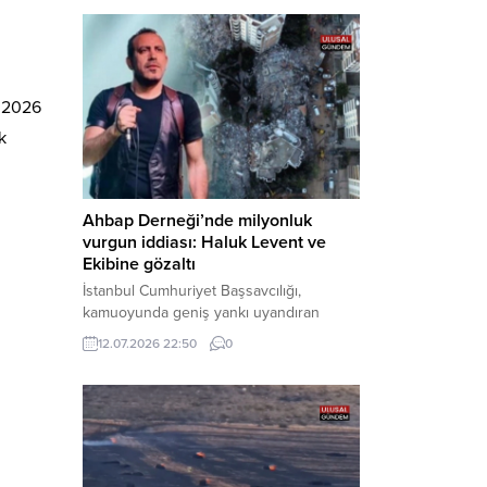
Bakırköy Cumhuriyet Başsavcılığı
tarafından yürütülen geniş kapsamlı
soruşturma çerçevesinde gözaltına
alınan şüphelilerin emniyetteki işlemleri
tamamlandı. Güvenlik birimlerindeki
n 2026
sorgularının ardından yoğun güvenlik
k
önlemleri altında adliyeye sevk edilen
U.Y. ve...
Ahbap Derneği’nde milyonluk
vurgun iddiası: Haluk Levent ve
Ekibine gözaltı
İstanbul Cumhuriyet Başsavcılığı,
kamuoyunda geniş yankı uyandıran
Ahbap Derneği’ne yönelik kapsamlı bir
12.07.2026 22:50
0
soruşturma başlattığını ve Dernek
Başkanı Haluk Levent dâhil bazı
şüphelilerin gözaltına alındığını açıkladı.
Yürütülen tahkikatın “Dernekler
Kanunu’na muhalefet”, “suçtan
kaynaklanan mal varlığı değerlerini
aklama” ve “örgüt” suçlamaları