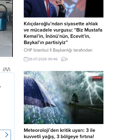
Kılıçdaroğlu’ndan siyasette ahlak
ve mücadele vurgusu: “Biz Mustafa
Kemal’in, İnönü’nün, Ecevit’in,
Baykal’ın partisiyiz”
CHP İstanbul İl Başkanlığı tarafından
düzenlenen Üye Katılım Töreni’nde
26.07.2026 00:46
0
konuşan Kemal Kılıçdaroğlu; partinin
tarihsel misyonundan siyasette ahlaka,
beşli çetelerle mücadeleden Aile
Destekleri Sigortası’na kadar birçok kritik
konuda sert ve net mesajlar verdi. Haber
Merkezi – CHP Genel Başkanı Kemal
Kılıçdaroğlu, Rauf Denktaş Kültür
Merkezi’nde gerçekleştirilen ve yeni
üyelere rozetlerinin takıldığı...
Meteoroloji’den kritik uyarı: 3 ile
kuvvetli yağış, 3 bölgeye fırtına!