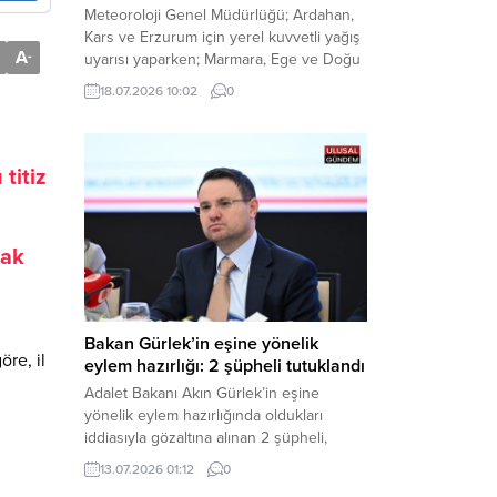
Meteoroloji Genel Müdürlüğü; Ardahan,
Kars ve Erzurum için yerel kuvvetli yağış
A
-
uyarısı yaparken; Marmara, Ege ve Doğu
Anadolu’nun belirli kesimlerinde ise
18.07.2026 10:02
0
saatte 60 kilometre hıza ulaşabilecek
kuvvetli rüzgarlara karşı vatandaşları
tedbirli olmaya çağırdı. Haber Merkezi –
Çevre, Şehircilik ve İklim Değişikliği
titiz
Bakanlığı Meteoroloji Genel Müdürlüğü,
ülke genelini kapsayan son hava...
rak
Bakan Gürlek’in eşine yönelik
öre, il
eylem hazırlığı: 2 şüpheli tutuklandı
Adalet Bakanı Akın Gürlek’in eşine
yönelik eylem hazırlığında oldukları
iddiasıyla gözaltına alınan 2 şüpheli,
çıkarıldıkları mahkemece tutuklanarak
13.07.2026 01:12
0
cezaevine gönderildi. Haber Merkezi –