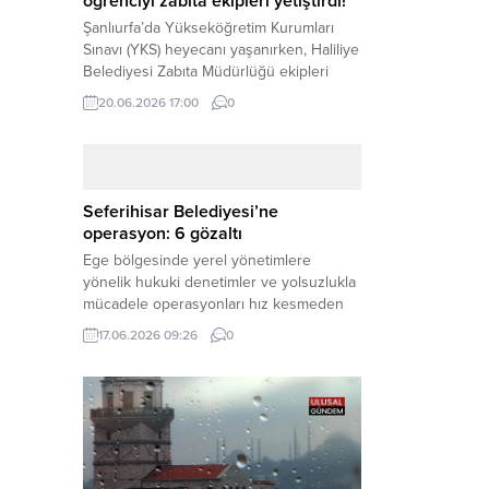
öğrenciyi zabıta ekipleri yetiştirdi!
Şanlıurfa’da Yükseköğretim Kurumları
Sınavı (YKS) heyecanı yaşanırken, Haliliye
Belediyesi Zabıta Müdürlüğü ekipleri
geleceğini belirleyecek sınava geç kalma
20.06.2026 17:00
0
tehlikesiyle karşı karşıya kalan bir
öğrencinin yardımına Hızır gibi yetişti.
Haber Merkezi – Geleceklerini
şekillendirmek için YKS salonlarının
yolunu tutan binlerce aday arasında,
Seferihisar Belediyesi’ne
sınav yerine zamanında ulaşamayan bir
operasyon: 6 gözaltı
öğrenci büyük bir panik yaşadı....
Ege bölgesinde yerel yönetimlere
yönelik hukuki denetimler ve yolsuzlukla
mücadele operasyonları hız kesmeden
devam ediyor. İzmir’in turistik ilçelerinden
17.06.2026 09:26
0
Seferihisar Belediyesi, sabah saatlerinde
düzenlenen şok bir rüşvet
operasyonuyla sarsıldı. Haber Merkezi –
İzmir Cumhuriyet Başsavcılığı
koordinesinde yürütülen geniş kapsamlı
yolsuzluk ve mali suçlar soruşturması
kapsamında düğmeye basıldı. Edinilen ilk