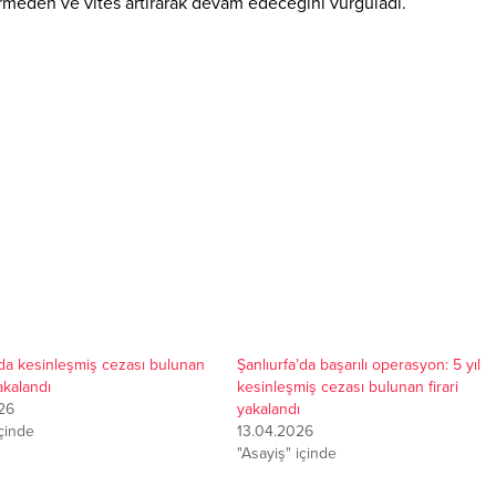
vermeden ve vites artırarak devam edeceğini vurguladı
.
’da kesinleşmiş cezası bulunan
Şanlıurfa’da başarılı operasyon: 5 yıl
yakalandı
kesinleşmiş cezası bulunan firari
26
yakalandı
içinde
13.04.2026
"Asayiş" içinde