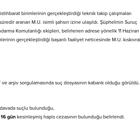
stihbarat birimlerinin gerçekleştirdiği teknik takip çalışmaları
süredir aranan M.U. isimli şahsın izine ulaşıldı
. Şüphelinin Suruç
andarma Komutanlığı ekipleri, belirlenen adrese yönelik 11 Hazira
lerinin gerçekleştirdiği başarılı faaliyet neticesinde M.U. kıskıvra
T ve arşiv sorgulamasında suç dosyasının kabarık olduğu görüldü
.
 davada suçlu bulunduğu,
y 16 gün
kesinleşmiş hapis cezasının bulunduğu belirlendi.