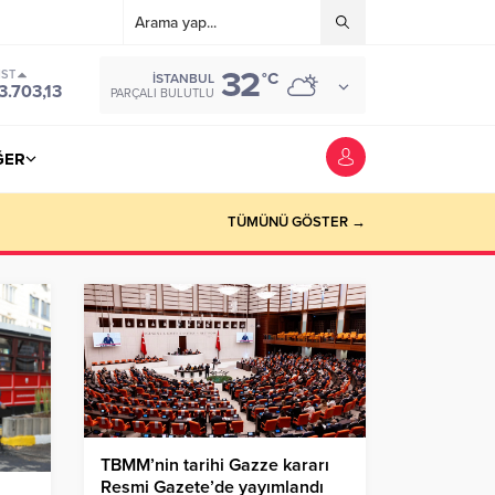
32
IST
°C
İSTANBUL
3.703,13
PARÇALI BULUTLU
ĞER
TÜMÜNÜ GÖSTER →
TBMM’nin tarihi Gazze kararı
Resmi Gazete’de yayımlandı