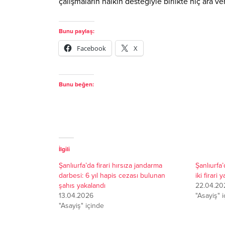
çalışmaların halkın desteğiyle birlikte hiç ara 
Bunu paylaş:
Facebook
X
Bunu beğen:
İlgili
Şanlıurfa’da firari hırsıza jandarma
Şanlıurfa
darbesi: 6 yıl hapis cezası bulunan
iki firari 
şahıs yakalandı
22.04.20
13.04.2026
"Asayiş" 
"Asayiş" içinde