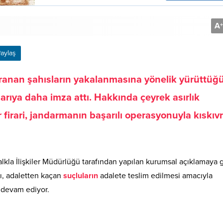
A
+
aylaş
ranan şahısların yakalanmasına yönelik yürüttüğü 
arıya daha imza attı
. Hakkında çeyrek asırlık
 firari, jandarmanın başarılı operasyonuyla kıskıv
Halkla İlişkiler Müdürlüğü tarafından yapılan kurumsal açıklamaya g
ı, adaletten kaçan
suçluların
adalete teslim edilmesi amacıyla
 devam ediyor.