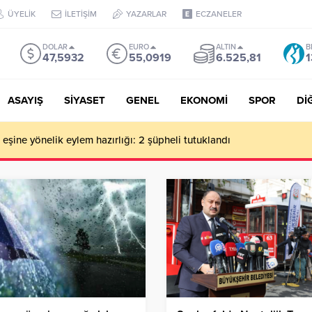
ÜYELİK
İLETİŞİM
YAZARLAR
ECZANELER
DOLAR
EURO
ALTIN
B
47,5932
55,0919
6.525,81
1
ASAYIŞ
SİYASET
GENEL
EKONOMİ
SPOR
Dİ
de milyonluk vurgun iddiası: Haluk Levent ve Ekibine gözaltı