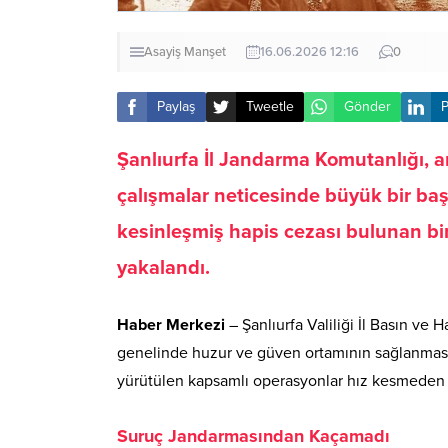
Asayiş
Manşet
16.06.2026 12:16
0
Paylaş
Tweetle
Gönder
P
Şanlıurfa İl Jandarma Komutanlığı, a
çalışmalar neticesinde büyük bir baş
kesinleşmiş hapis cezası bulunan bir
yakalandı
.
Haber Merkezi
– Şanlıurfa Valiliği İl Basın ve 
genelinde huzur ve güven ortamının sağlanmas
yürütülen kapsamlı operasyonlar hız kesmeden
Suruç Jandarmasından Kaçamadı