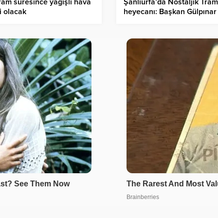
Şanlıurfa’da Nostaljik Tra
am süresince yağışlı hava
heyecanı: Başkan Gülpınar
li olacak
projeyi yerinde inceledi