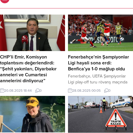
CHP’li Emir, Komisyon
Fenerbahçe’nin Şampiyonlar
toplantısını değerlendirdi:
Ligi hayali sona erdi:
“Şehit yakınları, Diyarbakır
Benfica’ya 1-0 mağlup oldu
anneleri ve Cumartesi
Fenerbahçe, UEFA Şampiyonlar
annelerini dinliyoruz”
Ligi play-off turu rövanş maçında
CHP Grup Başkanvekili Murat Emir,
deplasmanda Benfica’ya 1-0
20.08.2025 18:44
0
28.08.2025 00:05
0
Milli Dayanışma, Kardeşlik ve
mağlup oldu. İlk maçı 0-0 berabere
Demokrasi Komisyonu’nun
biten eşleşme sonucunda
dördüncü toplantısında şehit
Şampiyonlar Ligi’ne veda eden sarı-
yakınları, gaziler ve Diyarbakır
lacivertliler, yoluna UEFA Avrupa
Anneleri’nin dinlendiğini, yarın da
Ligi’nde devam edecek. Haber
Cumartesi Anneleri ve Barış
Merkezi – Lizbon’daki Estádio da
Anneleri’nin dinleneceğini açıkladı.
Luz Stadyumu’nda oynanan