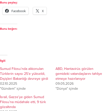
Bunu paylaş:
Facebook
X
Bunu beğen:
İlgili
Sumud Filosu’nda alıkonulan
ABD, Hantavirüs görülen
Türklerin sayısı 25’e yükseldi,
gemideki vatandaşlarını tahliye
Dışişleri Bakanlığı devreye girdi
etmeye hazırlanıyor
02.10.2025
09.05.2026
"Gündem" içinde
"Dünya" içinde
İsrail, Gazze’ye giden Sumud
Filosu’na müdahale etti, 9 türk
gözaltında