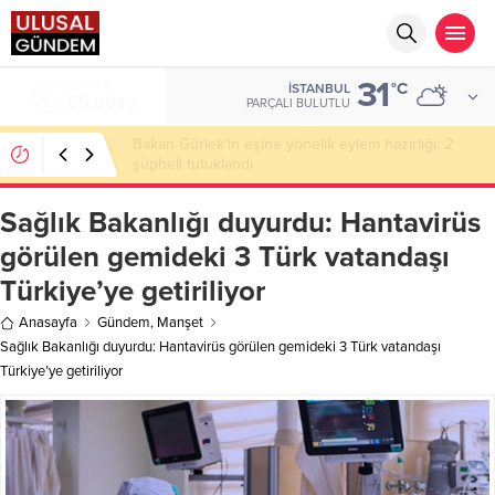
31
ALTIN
°C
İSTANBUL
6.543,59
PARÇALI BULUTLU
Ahbap Derneği’nde milyonluk vurgun iddiası: Haluk
Levent ve Ekibine gözaltı
Sağlık Bakanlığı duyurdu: Hantavirüs
görülen gemideki 3 Türk vatandaşı
Türkiye’ye getiriliyor
Anasayfa
Gündem
,
Manşet
Sağlık Bakanlığı duyurdu: Hantavirüs görülen gemideki 3 Türk vatandaşı
Türkiye’ye getiriliyor