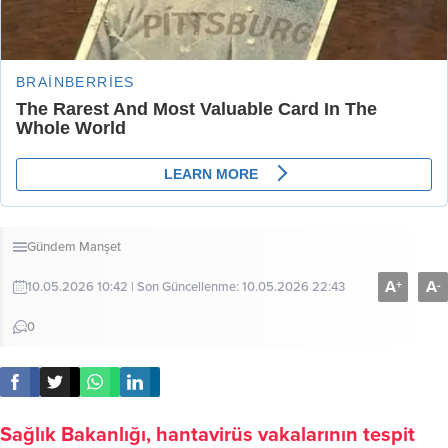
Gündem
Manşet
A
A
+
-
10.05.2026 10:42 | Son Güncellenme: 10.05.2026 22:43
0
Sağlık Bakanlığı, hantavirüs vakalarının tespit